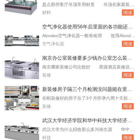
脏地板，可以选择水生的。此外红掌，睡莲等水
盘点那些客厅吊顶常用材质 吊顶在家庭装修
生植物也有比较好的净化功效。希望可以帮到
中的重要性不容忽视，而吊顶材料的选择更是重
材料
阅读
你。新装修的房子放什么植物除甲醛 多开窗
中之重。那么，大家了解客厅吊顶有哪些材质
通风才是...
呢？下面，小编为大家一一盘点，快来看看吧！
空气净化器使用56年后里面的各功能还起
PVC板目前来看，PVC板是一种十分常见的吊顶
作用吗
Alondes空气净化器一般有啥用 使用Alondes
材料。这种材料经济又实惠，还有重量轻、防。
空气净化器的好处1、净化空气：空气负离子使
空气净化器
阅读
家里在装修客厅吊顶用什么材料好 现在家庭
尘埃、烟雾、花粉、飞沫水滴及悬浮的微生物等
客厅...
气溶性物质易于聚沉，能与空气中有机物质起氧
南京办公室装修要多少钱办公室怎么装修
化作用而消除其产生的异味，因而具有清洁空
比较好
南京哪家装修公司比较好 星级酒店装修设
气、改善环境质量的作用。2、杀菌：空气负离
计、大型娱乐餐饮会所装修设计、商业中心设计
装修
阅读
子可与空气中附着在尘埃上的细菌、微生...
装修、教育机构装修设计、运动场所设计装修、
公共空间装修设计及其它中大型室内外装饰工程
新装修房子隔三个月检测没问题能在里面
设计及施工。南京辰天装饰：专注于家庭，办公
怀孕吗
在刚装修好的房子住了3个月怀孕六周十天前找
室，商业空间，工厂的装修。以上就是南京一些
人关闭门窗检测甲醛 新装修的房子建议测一
装修
阅读
口碑较好的装修公司，希望能够。便宜装修办公
下甲醛含量再考虑要不要入住。甲醛对孕妈妈的
室多少钱...
不良影响有很多，主要是有以下几个方面：1.导
武汉大学经济学院和华中科技大学经济学
致胎儿畸形甲醛中含有非。胎儿脑部发育受损等
院哪个更强一些
武汉大学为什么招收那么多河南生源 华中师
等问题的出现。2、影响胎儿正常生长甲醛的刺
范大学、华中农业大学、中南财经政法大学和中
科技
阅读
激性气味，还很容易刺激孕妈妈的皮肤和呼吸道