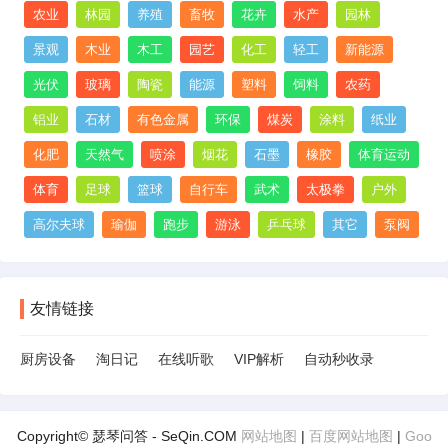
农业
林园
养殖
畜牧
花卉
水产
园林
景观
木业
木工
园艺
化工
轻工
新能源
光伏
玻璃
陶瓷
能源
塑料
饲料
农药
铝业
石材
有色金属
环保
煤炭
涂料
纸业
化肥
天然气
喷涂
烟花
石墨
橡胶
体育运动
体育
足球
篮球
自行车
武术
太极拳
户外
高尔夫球
瑜伽
跑步
游泳
乒乓球
其它
泵阀
友情链接
厨房设备
淘日记
在线听歌
VIP解析
自动秒收录
Copyright© 瑟琴问答 - SeQin.COM
网站地图
|
百度网站地图
|
Goo