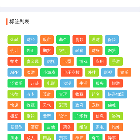
标签列表
金融
财经
股市
基金
贷款
理财
保险
会计
外汇
期货
银行
融资
财务
网贷
拍卖
贵金属
信托
卡盟
游戏
应用
手游
APP
页游
小游戏
电子竞技
外挂
影视
娱乐
泛娱乐
八卦
电影
动漫
生活
服务
旅游
法律
占卜
算命
古玩
收藏
起名
快递物流
快递
收藏
天气
彩票
政府
宠物
佛教
摄影
垂钓
发型
设计
广场舞
信息
咨询
基督教
酒店
吉他
票务
维修
家电
维修
风水
成人
用品
刑事
律师
奇闻
异事