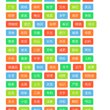
广告
眼镜
移民
租赁
交友
婚恋
废品
棋牌
家政
物业
地震
美甲
婚庆
兽医
博物馆
爱恋
挽回
标牌
标识
啤酒
清洁
宠物
医院
月嫂
天文
医疗
健康
母婴
整形
美容
药品
女性
美容
整形
妇科
健身
健美
口腔
牙科
减肥
眼科
两性
中药
瘦身
不孕
不育
男科
肿瘤
儿科
保健品
生物
科技
痤疮
月子
足疗
按摩
生育
性病
公司
管理
招聘
加盟
招投标
税务
会展
人力
资源
知识
产权
简历
信息
商标
工商
专利
文学
艺术
漫画
音乐
小说
乐器
演奏
诗歌
舞蹈
书法