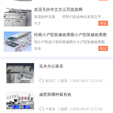
国地质大学。此外，武汉还有实力很强的双非院
感染...
校，例如：中南民族大学、湖北工业大学、湖北
友谊无价作文怎么写急急啊
大学、武汉工程大学、江汉大学、湖北经济学院
友谊的作文急 同学们也会伸出友谊之手，把
等。华中科技大学今年在河南投放49个专业、50
馒头或咸菜递到他的手中，也许只会得到一声真
作文
阅读
5个名额，武汉大学约687个名额。这个数字。...
心的“谢谢”，他们也是很满足的，因为他们知道
友情无价。可以看出，同学之间的友情是多么的
经典小户型装修效果图小户型装修效果图
深厚纯洁。友谊是瞬间开放的花，而时间会使它
找小户型设计室内装修图片小户型装修效果图片
结果。友谊是一把雨伞下的两个身影，是一张课
案例及小户型房屋 该网站汇聚了多种风格的
装修
阅读
桌上的两对明眸。友谊是。友谊最珍贵的作文怎
小户型家装效果图，包括欧式小户型家装效果
么写...
图。这些效果图展示了小户型中的各个空间，有
助于了解最新的家居设计趋势。m.wenda.so.co
实木办公家具
mhttps：//m.wenda.so.com/q/1382081124069
6...
祝琰江
家具
2026-08-07 12:53:02
减肥茶哪种最有效
卞栋良
减肥
2026-08-07 12:51:02