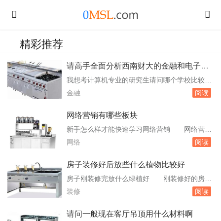
精彩推荐
请高手全面分析西南财大的金融和电子科
大的计算机
我想考计算机专业的研究生请问哪个学校比较
好 南京农业大学：南京农业大学的计算机专
金融
阅读
业在农业信息化和农产品质量安全追溯系统等方
面具有特色。中央财经大学：中央财经大学的计
网络营销有哪些板块
算机专业在金融数据分析和商业智能决策支持系
新手怎么样才能快速学习网络营销 网络营销
统等方面有所涉猎。西南大学：西南大学的计算
比较杂，内容分块，主要看你想学习到什么程度
网络
阅读
机专业在农业信息化和农村电子商务技术等方面
网络营销中分为搜索引擎优化、搜索引擎竞价、
有所。浙...
自媒体运营、电商运营、网络建站等等每个模块
房子装修好后放些什么植物比较好
单独学习都可以找到对应的工作，但是如果想系
房子刚装修完放什么绿植好 刚装修好的房间
统学习，增强自己，建议还是都去学习，这样自
最好放些绿叶植物，吸收有害气体，净化空气功
装修
阅读
己工作的范围更广、起点更高，如果有机会统。
能比较好，吊兰、龙血树、绿萝、万年青都很好
网络营...
呀，它们可是绿色植物，除甲醛，如果怕土植弄
请问一般现在客厅吊顶用什么材料啊