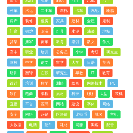
图书
戏剧
雕刻
刺绣
汽车
汽配
汽车
列车
汽运
二手车
摩托
卡车
汽配
轮胎
房产
装修
租房
家具
建材
全屋
定制
门窗
锅炉
卫浴
灯具
水泥
油漆
地板
货架
搬家
窗帘
教育
培训
散文
作文
高中
职业
培训
公务员
小学
考研
研究生
驾校
中学
论文
留学
大学
日语
英语
培训
翻译
在职
研究生
早教
IT
教育
设计
培训
数学
测绘
绘画
网络技术
PC
软件
电商
编程
素材
科技
QQ
U盘
装机
直播
平台
源码
网站
建设
字体
网络
安全
网络
营销
区块链
比特币
域名
主机
大数据
电脑
配件
耗材
网赚
淘客
配音