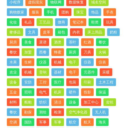
小程序
虚拟现实
物联网
数据恢复
域名空间
购物败家
服装
手机
团购
珠宝
饰品
手表
化妆
礼品
工艺品
微商
笔记本
鞋类
玩具
奢侈品
文具
皮革
箱包
内衣
床上用品
奶粉
厨房
美食
菜谱
酒类
茶叶
红酒
餐饮
餐饮
加盟
西餐
蜂蜜
厨房
刀具
火锅
水果
生鲜
仪器
机械
电子
仪器
仪表
农业
机械
音响
器材
电子
元器件
采暖
设备
安防
工控
医疗
包装
印刷
土木工程
五金
照明
电气
机床
硬件
投影
保温
材料
船舶
纺织
清洁
设备
加工中心
齿轮
餐饮
勘探
测绘
检测
空气净化器
无人机
空调
国防
军事
军事
航空
航天
海关