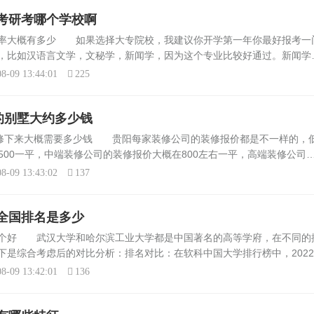
考研考哪个学校啊
过率大概有多少 如果选择大专院校，我建议你开学第一年你最好报考一
，比如汉语言文学，文秘学，新闻学，因为这个专业比较好通过。新闻学
报一门是为了以后的工作，多学点，没错的到时你这个毕业生的含金量一
8-09 13:44:01
225
的别墅大约多少钱
装修下来大概需要多少钱 贵阳每家装修公司的装修报价都是不一样的，
-500一平，中端装修公司的装修报价大概在800左右一平，高端装修公司
一平；为什么装修公司之间的差距如此明显呢？装修报价主要是根据装修公
8-09 13:43:02
137
全国排名是多少
哪个好 武汉大学和哈尔滨工业大学都是中国著名的高等学府，在不同的
下是综合考虑后的对比分析：排名对比：在软科中国大学排行榜中，202
而哈尔滨工业大学在全国排在第十三名。在QS全球大学排名中，武汉大
8-09 13:42:01
136