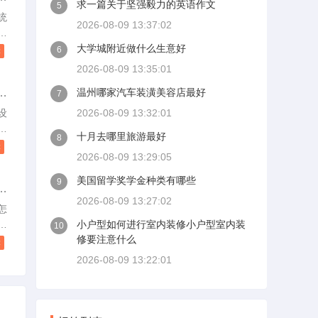
求一篇关于坚强毅力的英语作文
5
以
统
2026-08-09 13:37:02
这
室
二
典
大学城附近做什么生意好
6
读
造
2026-08-09 13:35:01
追
在
温州哪家汽车装潢美容店最好
7
，
设
2026-08-09 13:32:01
造
复
十月去哪里旅游最好
8
总
设
读
2026-08-09 13:29:05
4
美国留学奖学金种类有哪些
9
好
住
2026-08-09 13:27:02
修
首
怎
/
阳
小户型如何进行室内装修小户型室内装
10
。
修要注意什么
门
读
与
2026-08-09 13:22:01
.
设
，