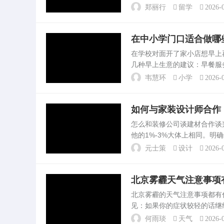
再去，困难会少些，德国大学质量
郑丽行
留学
2026-0
在中小学门口适合做哪
在学校对面开了家小店想早
几种早上生意的建议：早餐服
欢迎。。比如在中小学附近可
韦慧环
小学
2026-0
等。托管站：托管站适合在...
如何与家装设计师合作
怎么和装修公司谈建材合作
他的1%-3%大体上相同。
方式、期望的合作期限、预算
元士策
设计
2026-0
能在谈判过程中有针对...
北京雾霾天气注意事项
北京雾霾的天气注意事项都有
见：如果你的症状较轻的话继
天气需要注意事项有 你好，
何雨琰
天气
2026-0