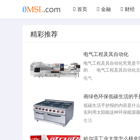
首页
金融
财经
文学
艺术
汽车
精彩推荐
美食
仪器
机械
电气工程及其自动化
电气工程及其自动化究竟是
的 电气工程及其自动化主
电力电子技术、自动化控制
电气
算机技术等相关领域的基本
能，进行电力设备的设计制
画绿色环保低碳生活的手
控制技术的开发、电力系统
工作。电气工程及其自动化
低碳生活手抄报的内容是什
电子技术，计算机技术，电
实利用太阳能这种环保能源
术，信息与网络控制技术，
方式，就是尽量把工作放在
生活
化技术。电气工...
17、过量肉食至少伤害三个
物，你自己和地球；18、婚
哈尔滨工业大学怎么样全
不是。我与低碳绿色出行，