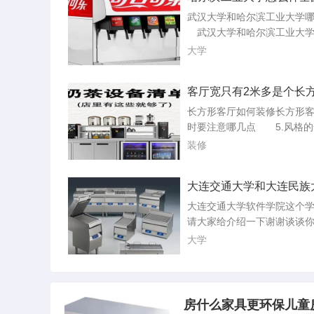
是多少
低碳，我们在行动绿色低碳
武汉大学和哈尔滨工业大学
解决城市病低碳生活，处处
武汉大学和哈尔滨工业大学
生活十大准则倡导低碳生活
国著名的高等学府，在不同
大学
色家园。低碳...
评价体系中各有优劣。以下
虑后的对比分析：排名对比
客厅宽只有2米多是个长
中国大学排行榜中，2022年
么装修
学在全国排在第九名，而哈
长方形客厅如何装修长方形
大学在全国排在第十三名。在
时要注意哪几点 5.风格的
球大学排名中，武汉大学排名
不管你或者任何一个家庭成
装修
位，略。...
或者审美如何的特点除非你
什么亲友来往否则你必须确
大连交通大学和大连民族
被大众所接受。这种普及并
本的软件工程哪个好求指
得平平凡凡而是需要设计成
大连交通大学软件学院这个
和比较容易接受的那=一=种风
请大家给介绍一下谢谢谈
质的通用化.在客厅装修中你
学校在海边，冬天风呼呼的
大学
保所采...
水。没有真正意义的足球场
个公园，进去得花钱，夏天
泳。传说中正在建设的二期
道在哪里。寝室楼够宏伟。
房什么家具更环保儿童