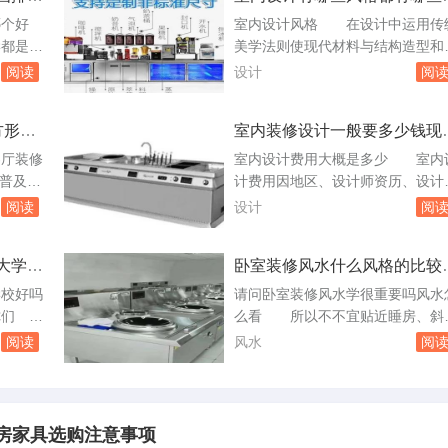
征
先锋低碳
拿到本科文凭，而再报一门是为了
哪个好
室内设计风格 在设计中运用传
可为低碳
后的工作，多学点，没错的到时你
都是中
美学法则使现代材料与结构造型和
，创建绿
个毕业生的含金量一定比专科甚至
的排名和
内设计造型产生出现规整、端庄、
阅读
设计
阅
本的高现在我...
是综合考
雅、有高贵感的一种设计潮流。1
：在软科
型中不是仿古，也不是复古，而是
方形怎
室内装修设计一般要多少钱现
武汉大
求神似。2对历史样式用简化的手
做室内装修设计要多少
尔滨工业
法。2后现代风格可称为装饰主义
客厅装修
室内设计费用大概是多少 室内
QS全
隐喻主义1建筑设计和室内设计的
普及化
计费用因地区、设计师资历、设计
第246
型特点，繁多，复。室内设计风格
员的个性
杂度等因素而异。以下是根据不同
阅读
设计
阅
结 去百度文...
平时没有
计师级别和房屋类型的一般收费情
保其风格
况：普通设计师：收费标准通常在
大学二
卧室装修风水什么风格的比较
非指装修
0-180元/平方米之间。例如，单层
教
有哪几种选择卧室应该如何装
让人和谐
宅设计收费约为40元/平方米，而
学校好吗
请问卧室装修风水学很重要吗风水
格6.材
席设计师的设计收费可能高达180元
谈你们
么看 所以不不宜贴近睡房、斜
必须确
平方米。主任设计师：设计收费通
。经常停
照射与尖角冲射；不宜与厕所、房
阅读
风水
阅
免...
。旁边有
相对；灶具忌背宅反向、门路直冲
可以去游
忌横梁压顶等等，以免水火相冲。2
工程不知
室内风水学之餐厅：对于餐厅装修
教学楼形
计的设计，餐桌的选择十分的重要
房家具选购注意事项