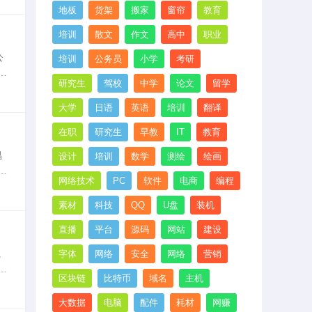
地板
货架
搬家
窗帘
教育
培训
散文
作文
高中
职业
公
培训
公务员
小学
考研
工
研究生
驾校
中学
论文
留学
一
大学
日语
英语
培训
翻译
在职
研究生
早教
IT
教育
昌
设计
培训
数学
测绘
绘画
业
网络技术
PC
软件
电商
编程
职
素材
科技
QQ
U盘
装机
直播
平台
源码
网站
建设
。
字体
网络
安全
网络
营销
格
区块链
比特币
域名
主机
。
大数据
电脑
配件
耗材
网赚