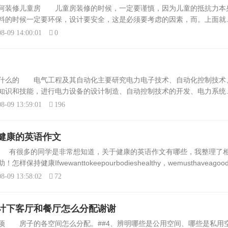
事的软
通常情况下长圆形与长方形较佳，
如何装修儿童房 儿童房装修的时候，一定要谨慎，因为儿童的抵抗力本
没有娱乐
宜选择一些什么奇形怪状的，如三
料的时候一定要环保，设计要安全，这是必须要考虑的因素，而。上面就
形的餐桌。...
装修的细节注意事项意见如何装修儿童房的全部知识，儿童房装修的时候
8-09 14:00:01
0
干什么的 电气工程及其自动化主要研究电力电子技术、自动化控制技术
知识和技能，进行电力设备的设计制造、自动控制技术的开发、电力系统
动化涉及电力电子技术，计算机技术，电机电器技术，信息与网络控制技
8-09 13:59:01
196
.
健康的英语作文
 有很多的同学是非常想知道，关于健康的英语作文有哪些，我整理了
健康Ifwewanttokeepourbodieshealthy，wemusthaveagoo
edearlyand...
8-09 13:58:02
72
计下客厅和餐厅怎么分配谢谢
项 房子的各空间怎么分配。##4、辨明哪些是公用空间、哪些是私用