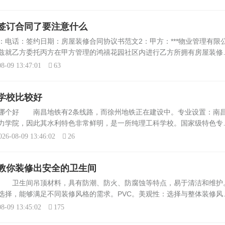
签订合同了要注意什么
电话：签约日期：房屋装修合同协议书范文2：甲方：***物业管理有限
兹就乙方委托丙方在甲方管理的鸿禧花园社区内进行乙方所拥有房屋装修
议书，具体条文如下，系叁方共同遵守：应注意事项上海鸿禧花园社区为
8-09 13:47:01
63
学校比较好
哪个好 南昌地铁有2条线路，而徐州地铁正在建设中。专业设置：南
力学院，因此其水利特色非常鲜明，是一所纯理工科学校。国家级特色专
专业包括电气工程及其自动化、土木工程等。徐州工程学院的历史是彭城
026-08-09 13:46:02
26
教你装修出安全的卫生间
顶 卫生间吊顶材料，具有防潮、防火、防腐蚀等特点，易于清洁和维护
选择，能够满足不同装修风格的需求。PVC。美观性：选择与整体装修风
空间的美感。安全性：选择无毒、无害、环保的材料，以保障家人的健康
8-09 13:45:02
175