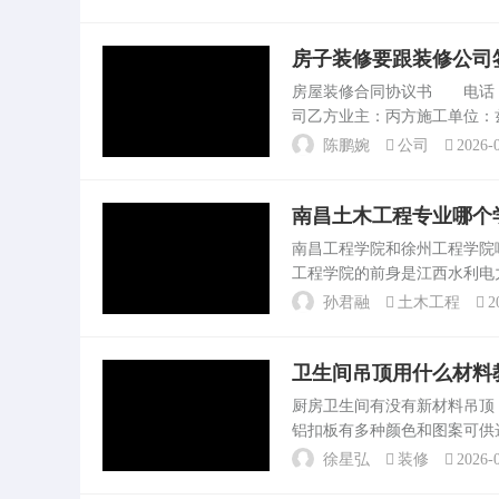
染”。外出归来及时清洗脸...
房子装修要跟装修公司
房屋装修合同协议书 电话：
司乙方业主：丙方施工单位：
程事宜，经叁方协商签定本协
陈鹏婉
公司
2026-0
个。如何签订装修合同...
南昌土木工程专业哪个
南昌工程学院和徐州工程学院
工程学院的前身是江西水利电
包括水利水电工程，省级特色
孙君融
土木工程
2
业大学→徐州经济。我是0...
卫生间吊顶用什么材料
厨房卫生间有没有新材料吊
铝扣板有多种颜色和图案可供
相协调的材料和颜色，以提升
徐星弘
装修
2026-0
综上所述。房屋吊顶用什...