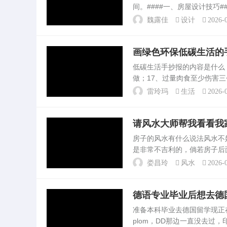
间。####一、房屋设计技巧
并用等办法，在不影响运用功
魏露佳
设计
2026-0
小，又。怎样设计...
画绿色环保低碳生活的
低碳生活手抄报的内容是什
做；17、过量肉食至少伤害
地球低碳，我们在行动绿色低
雷玲玛
生活
2026-0
活，创建绿色家园。低碳...
请风水大师帮我看看我
房子的风水有什么说法风水
是非常不吉利的，倘若房子后
路，并且环绕着房子，那么这
娄昌玲
风水
2026-0
其就会形成反弓煞，影响到...
德语专业毕业后想去德
准备本科毕业去德国留学现正在
plom，DD那边一直没去过，印