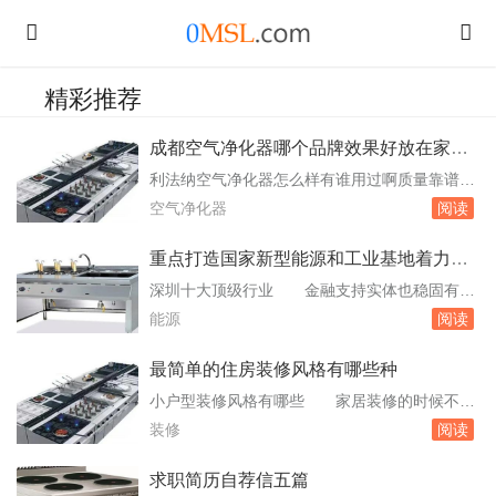
精彩推荐
成都空气净化器哪个品牌效果好放在家里
用的
利法纳空气净化器怎么样有谁用过啊质量靠谱
吗 使用效果：利法纳无耗材空气净化器提供
空气净化器
阅读
的多种品牌、多种类型的产品，能够适应中国市
场地区差异、户型差异、空气气质差异等各种地
重点打造国家新型能源和工业基地着力构
理及环。成都、武汉、杭州、合肥等主要城市建
建新型多元稳固的现代
深圳十大顶级行业 金融支持实体也稳固有
立起威能全国服务前烂冲网络。综上所述，利法
力。咨询调查业：咨询调查行业属于第三产业的
能源
阅读
纳空气净化器在用户评价、产业规模、使用效果
现代服务业，主要经营业务包括建筑咨询、经济
和售后。...
贸易咨询、信息咨询、。电子制造业占据深圳工
最简单的住房装修风格有哪些种
业的一半以上地位，产业规模在全国也是名列前
小户型装修风格有哪些 家居装修的时候不仅
茅，其三大主力军消费电子、半导体和光学光电
要考虑到实用性，还要考虑到它的装饰美观。那
装修
阅读
子均在往新能源汽车行业。硅塑井盖哪家好
么小户型装修风格有哪些呢？一、现代简约装修
复合材料...
风格：实用灵活双得益彰现代简约装修风格追求
求职简历自荐信五篇