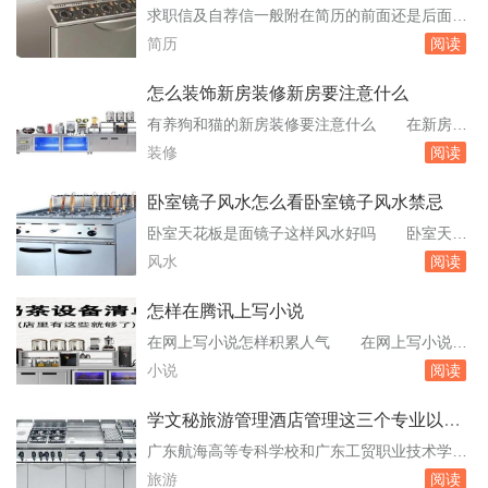
的是空间的实用性和灵活性。空间组织不再是以
求职信及自荐信一般附在简历的前面还是后面
房间组合为主，空间的划分也不再局限于硬质墙
前面求职信及自荐信一般附在简历的前面。如
简历
阅读
体，而是更注功能空间的逻辑。别墅装修的风格
果那家公司没有说明的话，最好的顺序是求职
以哪些...
信、个人简历、自荐信。求职信一般是针对招聘
怎么装饰新房装修新房要注意什么
的岗位，可以让主考官知道你的求职方向，然后
有养狗和猫的新房装修要注意什么 在新房装
他根据你的目标来查阅你的简历，增加对你的全
修时，考虑到未来将与宠物共同生活，确实需要
装修
阅读
方位认识，最后再看你的自荐信来了解你的求职
特别留意一些细节，以确保宠物的安全、舒适以
动机和未...
及家居环境的整洁。以下是整理的一些关键点：
卧室镜子风水怎么看卧室镜子风水禁忌
了解宠物的生活习性：不同的宠物有不同的生活
卧室天花板是面镜子这样风水好吗 卧室天花
习惯，例如猫咪喜欢磨爪、攀爬，而狗狗则可能
板是面镜子很不好！阴晦之地的做法。久而久之
风水
阅读
喜欢挖掘和追逐。因此，在装修时应该考虑到。
男女都会坠入淫乱之界。怎么化解卧室的床对着
装修公...
镜子 风水上称为“靠山”。否则易令人产生幻
怎样在腾讯上写小说
象、悲观情绪，严重者可能导致精神分裂。7.套
在网上写小说怎样积累人气 在网上写小说积
房厕门常关套房式的睡房，厕所门要常关，或用
累人气的方法有以下几种：更新频率：保持稳定
小说
阅读
屏风遮挡。否则夫妇之间容易出现婚外情，风水
的更新频率，让读者知道何时会有新的内容发
上...
布，这有助于培养读者的阅读习惯和。QQ群等
学文秘旅游管理酒店管理这三个专业以下
社交平台宣传自己的作品，与读者互动，增加曝
专科学校哪个更好
广东航海高等专科学校和广东工贸职业技术学院
光率。参与文学网站活动：加入一些文学网站或
2010年专业代号 广东航海高等专科学校111
旅游
阅读
小说平台，参加他们的活动或比赛，可能会。怎