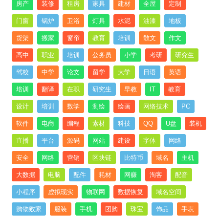
房产
装修
租房
家具
建材
全屋
定制
门窗
锅炉
卫浴
灯具
水泥
油漆
地板
货架
搬家
窗帘
教育
培训
散文
作文
高中
职业
培训
公务员
小学
考研
研究生
驾校
中学
论文
留学
大学
日语
英语
培训
翻译
在职
研究生
早教
IT
教育
设计
培训
数学
测绘
绘画
网络技术
PC
软件
电商
编程
素材
科技
QQ
U盘
装机
直播
平台
源码
网站
建设
字体
网络
安全
网络
营销
区块链
比特币
域名
主机
大数据
电脑
配件
耗材
网赚
淘客
配音
小程序
虚拟现实
物联网
数据恢复
域名空间
购物败家
服装
手机
团购
珠宝
饰品
手表