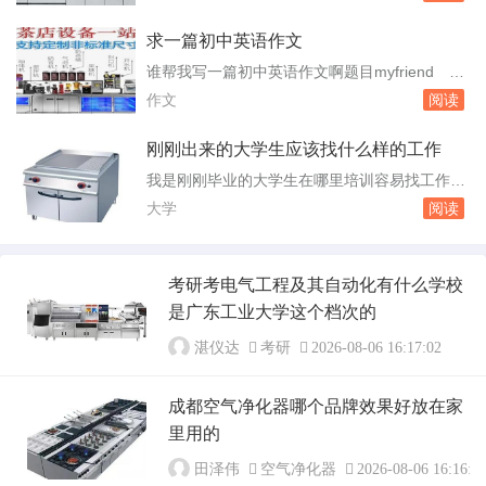
06海事管理030国际航运业务管理外贸运输管理
么在腾讯...
031港口业务管理港航商务管理032物流管理033
求一篇初中英语作文
报关与国。030物流管理031商务英语032旅游英
谁帮我写一篇初中英语作文啊题目myfriend
语酒店管理师033商务日语034文秘涉外交流035
以下是一篇题为"；MyFriend"；的初中英语作
作文
阅读
电脑艺术设计广...
文：MyFriendMyfriend''snameisLinXX.Heisinth
esameschoolandthesamegradeasme，butnott
刚刚出来的大学生应该找什么样的工作
hesameclass.H...
我是刚刚毕业的大学生在哪里培训容易找工作
呢 对于刚刚毕业的大学生来说，选择一个合
大学
阅读
适的培训途径对于未来的职业发展至关重要。以
下是几种可以帮助你找到合适培训途径的建议：
参加学校招聘会：学校招聘会是大学生寻找工作
考研考电气工程及其自动化有什么学校
的主要渠道之一。在这里，你可以接触到各行各
是广东工业大学这个档次的
业的用人单位，了解他们的招聘需求，并有机会
直接与招...
湛仪达
考研
2026-08-06 16:17:02
成都空气净化器哪个品牌效果好放在家
里用的
田泽伟
空气净化器
2026-08-06 16:16:0