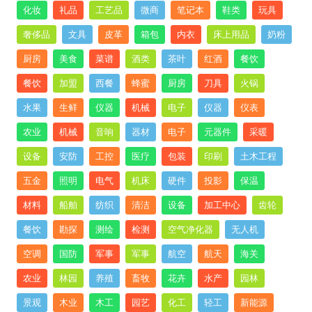
化妆
礼品
工艺品
微商
笔记本
鞋类
玩具
奢侈品
文具
皮革
箱包
内衣
床上用品
奶粉
厨房
美食
菜谱
酒类
茶叶
红酒
餐饮
餐饮
加盟
西餐
蜂蜜
厨房
刀具
火锅
水果
生鲜
仪器
机械
电子
仪器
仪表
农业
机械
音响
器材
电子
元器件
采暖
设备
安防
工控
医疗
包装
印刷
土木工程
五金
照明
电气
机床
硬件
投影
保温
材料
船舶
纺织
清洁
设备
加工中心
齿轮
餐饮
勘探
测绘
检测
空气净化器
无人机
空调
国防
军事
军事
航空
航天
海关
农业
林园
养殖
畜牧
花卉
水产
园林
景观
木业
木工
园艺
化工
轻工
新能源