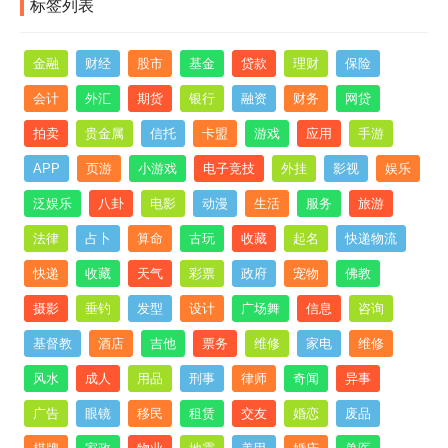
标签列表
金融
财经
股市
基金
贷款
理财
保险
会计
外汇
期货
银行
融资
财务
网贷
拍卖
贵金属
信托
卡盟
游戏
应用
手游
APP
页游
小游戏
电子竞技
外挂
影视
娱乐
泛娱乐
八卦
电影
动漫
生活
服务
旅游
法律
占卜
算命
古玩
收藏
起名
快递物流
快递
收藏
天气
彩票
政府
宠物
佛教
摄影
垂钓
发型
设计
广场舞
信息
咨询
基督教
酒店
吉他
票务
维修
家电
维修
风水
成人
用品
刑事
律师
奇闻
异事
广告
眼镜
移民
租赁
交友
婚恋
废品