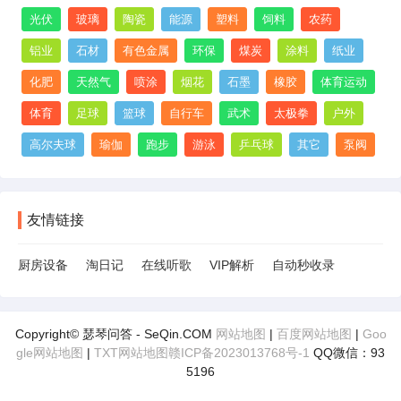
光伏
玻璃
陶瓷
能源
塑料
饲料
农药
铝业
石材
有色金属
环保
煤炭
涂料
纸业
化肥
天然气
喷涂
烟花
石墨
橡胶
体育运动
体育
足球
篮球
自行车
武术
太极拳
户外
高尔夫球
瑜伽
跑步
游泳
乒乓球
其它
泵阀
友情链接
厨房设备
淘日记
在线听歌
VIP解析
自动秒收录
Copyright© 瑟琴问答 - SeQin.COM
网站地图
|
百度网站地图
|
Goo
gle网站地图
|
TXT网站地图
赣ICP备2023013768号-1
QQ微信：93
5196