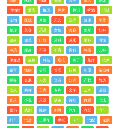
棋牌
家政
物业
地震
美甲
婚庆
兽医
博物馆
爱恋
挽回
标牌
标识
啤酒
清洁
宠物
医院
月嫂
天文
医疗
健康
母婴
整形
美容
药品
女性
美容
整形
妇科
健身
健美
口腔
牙科
减肥
眼科
两性
中药
瘦身
不孕
不育
男科
肿瘤
儿科
保健品
生物
科技
痤疮
月子
足疗
按摩
生育
性病
公司
管理
招聘
加盟
招投标
税务
会展
人力
资源
知识
产权
简历
信息
商标
工商
专利
文学
艺术
漫画
音乐
小说
乐器
演奏
诗歌
舞蹈
书法
图书
戏剧
雕刻
刺绣
汽车
汽配
汽车
列车
汽运
二手车
摩托
卡车
汽配
轮胎