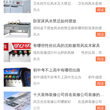
名很靠前的精酿啤酒厂鲜扎精酿做的很好，个人
卫生间方位风水五大禁忌 卫生间风水是很重
觉得很棒！广西什么牌子啤酒好 成为广西啤
要的，下面给大家介绍一下卫生间方位风水禁
风水
阅读
酒销量领先品牌，产品覆盖广西及周边省份。桂
忌，教大家如何根据风水选择卫生间方位，一起
泉啤酒：...
来看看吧！一、厕所开在东北方——。不要有卫
卧室床风水禁忌如何摆放
生间或者是楼梯之类的。如果你的家中有上面所
房间桌子摆放风水的禁忌都有哪些卧室床的摆放
说的这些东西那肯定不好，化解的方法就是在卫
风水禁忌 卧室床的摆放风水禁忌床的摆放风
风水
阅读
生间内挂一对经过开光的植物葫芦进行。厕所风
水禁忌一：床头忌朝西古人以西方为「极乐世
水化解卫...
界」，乃死后向往之所。即以现代科学观点言
有哪些性价比高的北欧极简风实木家具
之，亦属欠妥。盖日落西方，地球自转由东而
现在装修流行什么样的风格 性价比高，符合
西，头向西而眠，久之，易致血液上冲耳。床的
现在生活压力较大的年轻人群。现代简约风格所
家具
阅读
摆放风水禁忌二：床头忌无凭靠床头一般是要靠
使用的家具及装修材料价格都相对便宜，而且相
着。卧室床摆...
比其他主流装修方案更加节能环。北欧风格：北
初中考不上高中有哪些出路
欧风格装修主打简约、自然，虽然与现代简约风
初中成绩不好考不上高中怎么办 初中成绩不
格都是主打简约，但是北欧风格更加亲近自然，
好，考不上高中，有以下几种解决方法：复读：
高中
阅读
家具设计基本都是采用木质材料，并且颜。饰面
如果你平时学习成绩不错，只是中考发挥失利，
工艺什...
这种情况其实是可以考虑复读，复读一年，除。
十大装饰装修公司排名装修公司装修的优
未来也是一个好的出路。选择"；3+2"；高职学
势有哪些
武汉光谷装修公司哪家好 在选择装修公司
校："；3+2"；高职学校是指中专和大专连读的
时，可以先到工商局查询公司是否有营业执照等
公司
阅读
学校，前...