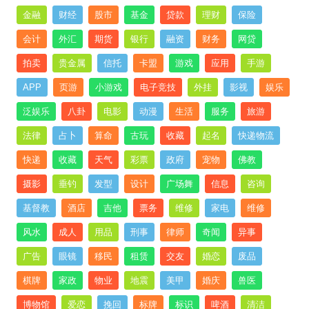
金融
财经
股市
基金
贷款
理财
保险
会计
外汇
期货
银行
融资
财务
网贷
拍卖
贵金属
信托
卡盟
游戏
应用
手游
APP
页游
小游戏
电子竞技
外挂
影视
娱乐
泛娱乐
八卦
电影
动漫
生活
服务
旅游
法律
占卜
算命
古玩
收藏
起名
快递物流
快递
收藏
天气
彩票
政府
宠物
佛教
摄影
垂钓
发型
设计
广场舞
信息
咨询
基督教
酒店
吉他
票务
维修
家电
维修
风水
成人
用品
刑事
律师
奇闻
异事
广告
眼镜
移民
租赁
交友
婚恋
废品
棋牌
家政
物业
地震
美甲
婚庆
兽医
博物馆
爱恋
挽回
标牌
标识
啤酒
清洁