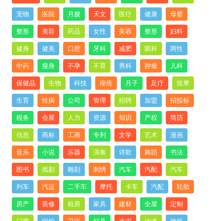
宠物
医院
月嫂
天文
医疗
健康
母婴
整形
美容
药品
女性
美容
整形
妇科
健身
健美
口腔
牙科
减肥
眼科
两性
中药
瘦身
不孕
不育
男科
肿瘤
儿科
保健品
生物
科技
痤疮
月子
足疗
按摩
生育
性病
公司
管理
招聘
加盟
招投标
税务
会展
人力
资源
知识
产权
简历
信息
商标
工商
专利
文学
艺术
漫画
音乐
小说
乐器
演奏
诗歌
舞蹈
书法
图书
戏剧
雕刻
刺绣
汽车
汽配
汽车
列车
汽运
二手车
摩托
卡车
汽配
轮胎
房产
装修
租房
家具
建材
全屋
定制