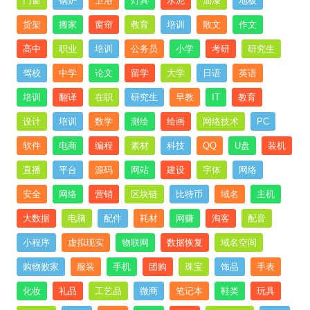
门窗
锅炉
卫浴
灯具
水泥
油漆
地板
货架
搬家
窗帘
教育
培训
散文
作文
高中
职业
培训
公务员
小学
考研
研究生
驾校
中学
论文
留学
大学
日语
英语
培训
翻译
在职
研究生
早教
IT
教育
设计
培训
数学
测绘
绘画
网络技术
PC
软件
电商
编程
素材
科技
QQ
U盘
装机
直播
平台
源码
网站
建设
字体
网络
安全
网络
营销
区块链
比特币
域名
主机
大数据
电脑
配件
耗材
网赚
淘客
配音
小程序
虚拟现实
物联网
数据恢复
域名空间
购物败家
服装
手机
团购
珠宝
饰品
手表
化妆
礼品
工艺品
微商
笔记本
鞋类
玩具