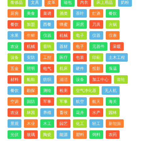
奢侈品
文具
皮革
箱包
内衣
床上用品
奶粉
厨房
美食
菜谱
酒类
茶叶
红酒
餐饮
餐饮
加盟
西餐
蜂蜜
厨房
刀具
火锅
水果
生鲜
仪器
机械
电子
仪器
仪表
农业
机械
音响
器材
电子
元器件
采暖
设备
安防
工控
医疗
包装
印刷
土木工程
五金
照明
电气
机床
硬件
投影
保温
材料
船舶
纺织
清洁
设备
加工中心
齿轮
餐饮
勘探
测绘
检测
空气净化器
无人机
空调
国防
军事
军事
航空
航天
海关
农业
林园
养殖
畜牧
花卉
水产
园林
景观
木业
木工
园艺
化工
轻工
新能源
光伏
玻璃
陶瓷
能源
塑料
饲料
农药