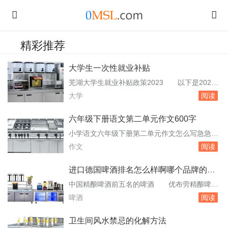
精彩推荐
大学生一次性就业补贴
芜湖大学生就业补贴政策2023 以下是2023
年芜湖大学生就业补贴政策的主要内容：一次性
大学
阅读
就业补贴：毕业年度高校毕业生与小微企业签订
6个月以上劳动合同，并依法缴纳社会保险费
六年级下册语文第二单元作文600字
的，由就业补助资金给予高校毕业生每人3000元
小学语文六年级下册第二单元作文怎么写急急
的一次性就业补贴。高校毕业生社会保险费补
急 以下是关于小学语文六年级下册第二单元
作文
阅读
贴：在芜湖市企业稳定就业1年及以上，且。
作文的写作建议：审题：首先，要仔细阅读题
江...
目，明确作文的要求和主题。确保理解题目中的
进口德国啤酒排名怎么样啊哪个品牌的好
每一个关键词，并思考它们可能的含义和应用。
啊求解答
中国精酿啤酒前五名的啤酒 优布劳精酿啤
构思：在动笔之前，花一些时间进行构思。可以
酒，国内领先技术精酿品牌采用先进德国先进设
啤酒
阅读
列出作文的大纲，包括开头、中间和结尾的主要
备和工艺精选进口小麦原料香醇回甘麦香味道浓
内容。考虑...
郁回味无穷属于国内精酿啤酒的领跑品牌国内排
卫生间风水禁忌的化解方法