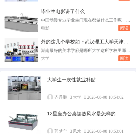
资质证明。武汉山水人家装饰：常年占据武汉装
修公司排名前十强排行榜首，20。武汉方林装
毕业生电影讲了什么
饰：工艺实力突出，自有工人是其主打优势，提
中国动漫专业毕业生门现在都做什么工作呢
供徽派工艺和48项金钻施工工艺。武汉业之峰装
中国动漫专业毕业生的就业方向主要包括：动画
电影
阅读
饰：武汉十大环保家装公司之一，在武汉。装修
设计师：这是动漫专业毕业生最常见的职业路
装饰好...
径。他们可以在动画公司、游戏公司、影视制作
外的这几个学校如下武汉理工大学天津美
公司等地方工作，负责动画的设计和制作。漫画
术学院景德镇陶瓷学院
湖南最好的美术学府是哪所大学这所学校里哪个
家：一些有才华的动漫专业毕业生可能会选择成
美术类的专业又是最 大学A20景德镇陶瓷学
大学
阅读
为漫画家，创作自己的漫画作品。他们可以在出
院A21北京大学A22新疆师范大学A23天津美术
版。寂静...
学院AB+等36个：江南大学、湖南科技大学、湖
南师范大学、山西大学、华中师范大学、西南大
大学生一次性就业补贴
学、西藏大学、吉林大学、四川音乐学院、浙江
师范大学、山东大学、华东师范大学、武...
齐丹鹏
大学
2026-08-08 10:54:02
12星座办公桌摆放风水是怎样的
郭梦宁
风水
2026-08-08 10:53:01