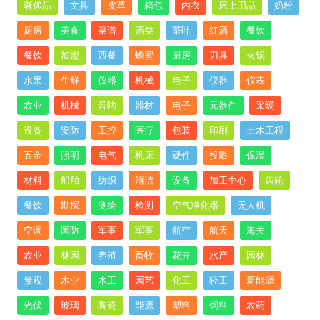
奢侈品
文具
皮革
箱包
内衣
床上用品
奶粉
厨房
美食
菜谱
酒类
茶叶
红酒
餐饮
餐饮
加盟
西餐
蜂蜜
厨房
刀具
火锅
水果
生鲜
仪器
机械
电子
仪器
仪表
农业
机械
音响
器材
电子
元器件
采暖
设备
安防
工控
医疗
包装
印刷
土木工程
五金
照明
电气
机床
硬件
投影
保温
材料
船舶
纺织
清洁
设备
加工中心
齿轮
餐饮
勘探
测绘
检测
空气净化器
无人机
空调
国防
军事
军事
航空
航天
海关
农业
林园
养殖
畜牧
花卉
水产
园林
景观
木业
木工
园艺
化工
轻工
新能源
光伏
玻璃
陶瓷
能源
塑料
饲料
农药