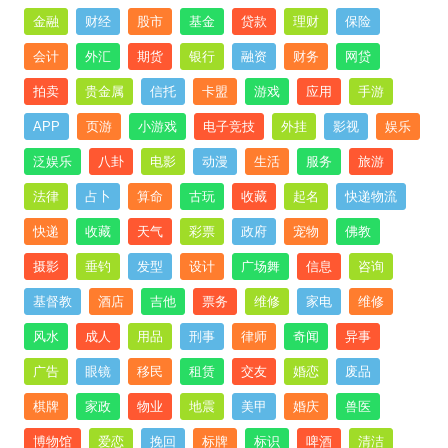
金融
财经
股市
基金
贷款
理财
保险
会计
外汇
期货
银行
融资
财务
网贷
拍卖
贵金属
信托
卡盟
游戏
应用
手游
APP
页游
小游戏
电子竞技
外挂
影视
娱乐
泛娱乐
八卦
电影
动漫
生活
服务
旅游
法律
占卜
算命
古玩
收藏
起名
快递物流
快递
收藏
天气
彩票
政府
宠物
佛教
摄影
垂钓
发型
设计
广场舞
信息
咨询
基督教
酒店
吉他
票务
维修
家电
维修
风水
成人
用品
刑事
律师
奇闻
异事
广告
眼镜
移民
租赁
交友
婚恋
废品
棋牌
家政
物业
地震
美甲
婚庆
兽医
博物馆
爱恋
挽回
标牌
标识
啤酒
清洁