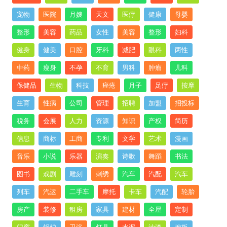
宠物
医院
月嫂
天文
医疗
健康
母婴
整形
美容
药品
女性
美容
整形
妇科
健身
健美
口腔
牙科
减肥
眼科
两性
中药
瘦身
不孕
不育
男科
肿瘤
儿科
保健品
生物
科技
痤疮
月子
足疗
按摩
生育
性病
公司
管理
招聘
加盟
招投标
税务
会展
人力
资源
知识
产权
简历
信息
商标
工商
专利
文学
艺术
漫画
音乐
小说
乐器
演奏
诗歌
舞蹈
书法
图书
戏剧
雕刻
刺绣
汽车
汽配
汽车
列车
汽运
二手车
摩托
卡车
汽配
轮胎
房产
装修
租房
家具
建材
全屋
定制