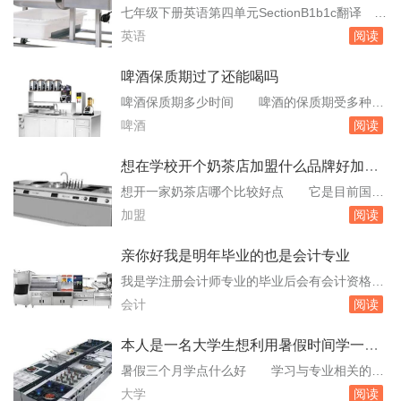
松！该网站的别墅设计图纸及效果图均为高典设
语翻译
七年级下册英语第四单元SectionB1b1c翻译
计公司原创别墅设计作品。今日头条https：//ww
以下是七年级下册英语第四单元SectionB1b，1c
英语
阅读
w.toutiao.com/answer/...
的翻译：1b：听录音并圈出汤姆想要从他的房间
里带走的东西。1c：妈妈：你好。汤姆：嗨，妈
啤酒保质期过了还能喝吗
妈。你。你的英语书在哪里？请注意，以上是1b
啤酒保质期多少时间 啤酒的保质期受多种因
和1c的内容翻译，不是对话的完整翻译。如果需
素影响，包括类型、包装方式、储存条件等。以
啤酒
阅读
要更多内容的翻译...
下是具体介绍：普通啤酒：保质期通常为2个
月。含糖11度至12度的熟啤酒：保质期为4个
想在学校开个奶茶店加盟什么品牌好加盟
月。14度的啤酒：保质期为3个月。10.5度的熟
费大概多少
想开一家奶茶店哪个比较好点 它是目前国内
啤酒：保质期为50天。鲜啤酒：常温下难以保
少有的奶茶连锁店加盟品牌，而且目前在全国已
加盟
阅读
存，冷藏条件下最多可保存1个月。罐装。啤
经开设了大约500家分店。他的分店遍布了全国4
酒...
0多个城市，几乎你在每一个城市的。所以他的
亲你好我是明年毕业的也是会计专业
分店在学校旁边可以看见很多，因为他是做学生
我是学注册会计师专业的毕业后会有会计资格证
的生意，相反，由于学生的顾客数量很多，所以
我想问一下我有必要 它证明了您具备从事会
会计
阅读
其实开一家酒瓯奶茶的话，完全不用担心没有。
计工作的基本能力和资格。就业竞争力：虽然注
兰...
册会计师专业的毕业生在就业市场上具有一定的
本人是一名大学生想利用暑假时间学一些
优势，但拥有会计资格证将进一步提升您的竞争
烹饪方面的技术但是不知道
暑假三个月学点什么好 学习与专业相关的知
力，增加就业机会。职业发展：会计资格证不仅
识：大学生可以利用暑假时间自学一些与自己专
大学
阅读
是就业的敲门砖，也是职业发展的重要基础。有