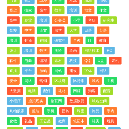
门窗
锅炉
卫浴
灯具
水泥
油漆
地板
货架
搬家
窗帘
教育
培训
散文
作文
高中
职业
培训
公务员
小学
考研
研究生
驾校
中学
论文
留学
大学
日语
英语
培训
翻译
在职
研究生
早教
IT
教育
设计
培训
数学
测绘
绘画
网络技术
PC
软件
电商
编程
素材
科技
QQ
U盘
装机
直播
平台
源码
网站
建设
字体
网络
安全
网络
营销
区块链
比特币
域名
主机
大数据
电脑
配件
耗材
网赚
淘客
配音
小程序
虚拟现实
物联网
数据恢复
域名空间
购物败家
服装
手机
团购
珠宝
饰品
手表
化妆
礼品
工艺品
微商
笔记本
鞋类
玩具