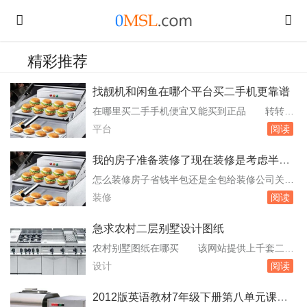
精彩推荐
找靓机和闲鱼在哪个平台买二手机更靠谱
在哪里买二手手机便宜又能买到正品 转转：
初期以二手机起家，平台自带权威专业的质检功
平台
阅读
能，并为已质检商品出具质检报告，购买较为安
心。找靓机：专业的二手机交易平台，推出了。
我的房子准备装修了现在装修是考虑半包
机和翻新机。机型较少且均为国行版本，但只要
好还是全包呢
怎么装修房子省钱半包还是全包给装修公司关镇
是有的，绝对是正品二手机，价格合理，每款二
铨怎么样 装修房子省钱的方法：选择合适的
装修
阅读
手机型的缺点及验机结果在主页展示，是靠谱的
装修方式：全包和半包是两种常见的装修方式。
二手机...
全包意味着所有工作都由装修公司完成，业主只
急求农村二层别墅设计图纸
需监督和验收。无法直接评价关镇铨的可靠性。
农村别墅图纸在哪买 该网站提供上千套二
在选择装修公司时，建议您综合考虑公司的资
层、二层半、三层、三层半、四层农村自建别墅
设计
阅读
质、经验、口碑以及服务质量等因素，并尽可能
设计图、别墅平面图、别墅户型图、别墅效果图
多地收集...
及农村房屋设计图供您使用，让建好房子更轻
2012版英语教材7年级下册第八单元课文