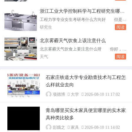
业相关的内容，这不仅可以帮助他们在开学后更
了这个...
好地跟上课程进度，还可以加深对专业知识的理
浙江工业大学控制科学与工程研究生哪个
解。学习感兴趣的技能：暑假也是一个学习自己
方向比较好
工程力学专业女生考研考什么方向好 但是也
感兴趣的东西的好时机。例如，可以学习烹饪、
是比较安稳的，工作地点主要在沈阳、西安、北
研究生
阅读
绘画、音乐等。这些技能不仅。小学生放暑假在
京、上海。全国工程力学专业排名情况排名学校
家能干...
名称1大连理工大学2上海交通大学3同济大学4南
北京雾霾天气饮食上该注意什么
京航空航天大学5哈尔滨工业大学6清华大学7北
北京雾霾天气饮食上要注意什么呀 你好，雾
京理工大学8浙江大学9西安交通大学10重庆大学
天的饮食应该选择清淡易消化且富含维生素的食
天气
阅读
11中国矿业大学12河海大学1。是导航...
物，多喝水，多吃新鲜蔬菜和水果，这样不仅可
补充各种维生素和无机盐，还能起到润肺除燥、
祛痰止咳、健脾补肾的作用。北京雾霾天气饮食
石家庄铁道大学专业勘查技术与工程怎
要注意什么呢 你好，雾天的饮食宜选择清淡
么样就业去向
易消化且富含维生素的食物，多饮水，多吃新鲜
蔬菜和...
项德博
大学
2026-08-10 11:17:02
青岛哪里买实木家具便宜哪里的实木家
具种类比较多
彭娥之
家具
2026-08-10 11:14:02