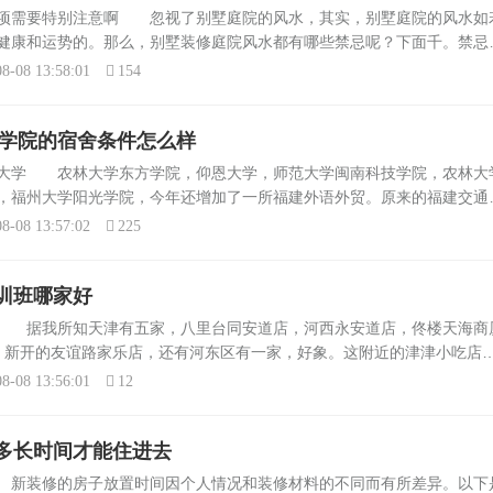
单简易
=土木工程与建筑学院：建筑历史
事项需要特别注意啊 忽视了别墅庭院的风水，其实，别墅庭院的风水如
投入多
理论。建筑设计及其理论、城市规
健康和运势的。那么，别墅装修庭院风水都有哪些禁忌呢？下面千。禁忌8
与设计含风景...
此方时，家中轻易有事。禁忌9.庭院大门外面不可有屋色冲射主口舌破财
8-08 13:58:01
154
方学院的宿舍条件怎么样
上什么大学 农林大学东方学院，仰恩大学，师范大学闽南科技学院，农林大
，福州大学阳光学院，今年还增加了一所福建外语外贸。原来的福建交通
年理科本科线428，交通切线406，，09年本科线451，，交通最低切线
8-08 13:57:02
225
训班哪家好
 据我所知天津有五家，八里台同安道店，河西永安道店，佟楼天海商厦
，新开的友谊路家乐店，还有河东区有一家，好象。这附近的津津小吃店
泡菜不错26。正阳春的鸭油包我的最爱27。冠生园的八珍豆腐干28。
8-08 13:56:01
12
多长时间才能住进去
 新装修的房子放置时间因个人情况和装修材料的不同而有所差异。以下