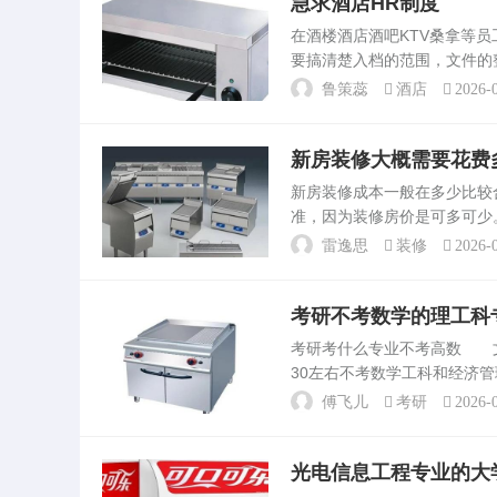
急求酒店HR制度
在酒楼酒店酒吧KTV桑拿等
要搞清楚入档的范围，文件的
确的。如果你在酒吧里做HR
鲁策蕊
酒店
2026-0
件防有不良记录人员，...
新房装修大概需要花费
新房装修成本一般在多少比
准，因为装修房价是可多可少。。
左右，属普通装修了。如果按4
雷逸思
装修
2026-0
多少...
考研不考数学的理工科
考研考什么专业不考高数 
30左右不考数学工科和经济
体点到底有没有 比考数学还
傅飞儿
考研
2026-0
城市规划与设计含风景...
光电信息工程专业的大