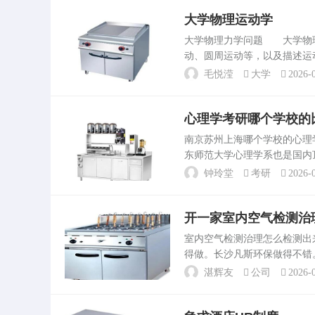
大学物理运动学
大学物理力学问题 大学物
动、圆周运动等，以及描述运
度定律、作用与反作用定律，
毛悦滢
大学
2026-0
能。大学物理里的质点运动学..
心理学考研哪个学校的
南京苏州上海哪个学校的心
东师范大学心理学系也是国内
和优势。考生在选择时应结合
钟玲堂
考研
2026-0
时，还需关注各学校的。心...
开一家室内空气检测治
室内空气检测治理怎么检测
得做。长沙凡斯环保做得不
保科技CMA法律效力检测价格
湛辉友
公司
2026-0
光度计气象色谱...