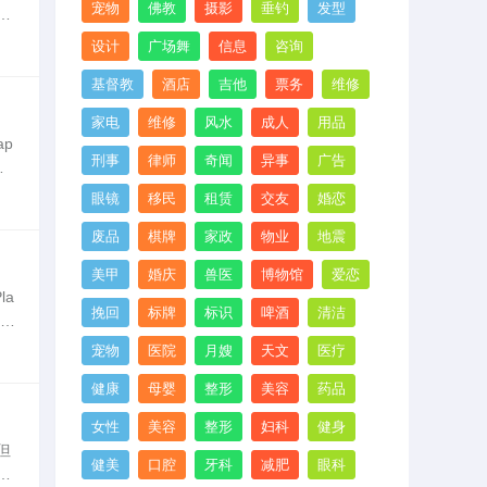
宠物
佛教
摄影
垂钓
发型
时
最
设计
广场舞
信息
咨询
基督教
酒店
吉他
票务
维修
家电
维修
风水
成人
用品
p
刑事
律师
奇闻
异事
广告
城
体
眼镜
移民
租赁
交友
婚恋
废品
棋牌
家政
物业
地震
美甲
婚庆
兽医
博物馆
爱恋
la
挽回
标牌
标识
啤酒
清洁
an
宠物
医院
月嫂
天文
医疗
健康
母婴
整形
美容
药品
女性
美容
整形
妇科
健身
但
健美
口腔
牙科
减肥
眼科
铝