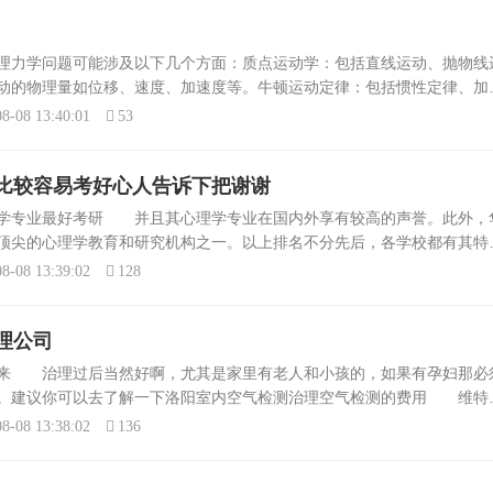
理力学问题可能涉及以下几个方面：质点运动学：包括直线运动、抛物线
动的物理量如位移、速度、加速度等。牛顿运动定律：包括惯性定律、加
以及它们在不同参照系下的应用。机械能和功：探讨功、功率、能量、动
8-08 13:40:01
53
.
比较容易考好心人告诉下把谢谢
理学专业最好考研 并且其心理学专业在国内外享有较高的声誉。此外，
顶尖的心理学教育和研究机构之一。以上排名不分先后，各学校都有其特
自身的兴趣、职业规划以及各学校的教学风格和研究方向进行综合考虑。
8-08 13:39:02
128
理公司
出来 治理过后当然好啊，尤其是家里有老人和小孩的，如果有孕妇那必
错。建议你可以去了解一下洛阳室内空气检测治理空气检测的费用 维特
：280元/2间房.检测项目：甲醛、苯、甲苯、二甲苯、检测设备：722分
8-08 13:38:02
136