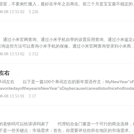
居室，不要匆忙搬入，最好在半年之后再住。前三个月是宝宝最不稳定的
的身体都不好，最好在一年以后。婴儿入住：新装修的房子婴儿入住的话
8-08 13:55:02
226
通过小米官网查询、通过小米手机自带的设置应用查询、通过小米鉴定a
查询这些方法可以查询小米手机的保修。通过小米官网查询登录到小米商
入；进入服务以后，选择查询真伪选项；然后选择支持的语言，这里以简
8-08 13:53:02
152
左右
词左右 以下是一篇100个单词左右的新年英语作文：MyNewYear''sP
avoritedayoftheyearisNewYear''sDaybecauseIcaneatlotsofnicehotfood
8-08 13:51:01
17
过的老铁吗可以给讲讲吗谢了 代理铝合金门窗是一个可行的商业选择，
下是一些关键点：市场需求：首先，你需要评估你所在地区的市场需求。