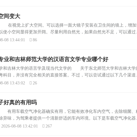
空间变大
大 在视觉上扩大空间。可以选择一面大镜子安装在卫生间的墙上，增加
以使小空间显得更加开阔。尽量利用自然光，如果自然光不足，可以通过
吸顶灯、壁灯等多种照明方式，营造出明亮的氛围。以上方法可以帮助您
8-08 13:44:01
86
专业和吉林师范大学的汉语言文学专业哪个好
大学和吉林大学的语言学及现当代文学的 关于东北师范大学和吉林大学
考科目，并没有完全相关的直接答案。不过，可以尝试通过以下几个渠道
师范大学和吉林大学的官方网站可能会发布关于研究生入学考试的相关信
8-08 13:43:02
26
.
子好真的有用吗
吗 有用车载空气净化器确实有用，它能有效净化车内空气，去除细菌、
除异味，为驾乘者提供一个清新舒适的车内环境。以下是车载空气净化器
杀死和摧毁空气中、物体表面的细菌、病毒、霉菌，同时去除空气中的死
2026-08-08 13:42:01
267