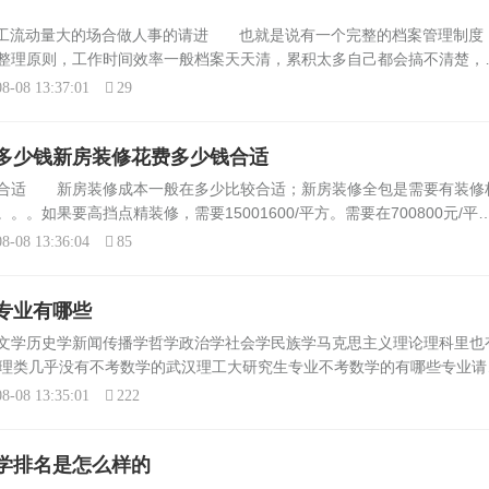
员工流动量大的场合做人事的请进 也就是说有一个完整的档案管理制度
整理原则，工作时间效率一般档案天天清，累积太多自己都会搞不清楚，
，那么合同、身份证复印件、个人信息或是求职信息表、健康证、居住证
8-08 13:37:01
29
多少钱新房装修花费多少钱合适
较合适 新房装修成本一般在多少比较合适；新房装修全包是需要有装修
。如果要高挡点精装修，需要15001600/平方。需要在700800元/平
50500元/平方投入装修，就是属简单简易装修了。所以房屋装修是看投
8-08 13:36:04
85
专业有哪些
文学历史学新闻传播学哲学政治学社会学民族学马克思主义理论理科里也
管理类几乎没有不考数学的武汉理工大研究生专业不考数学的有哪些专业请
要难一些==土木工程与建筑学院：建筑历史与理论。建筑设计及其理论
8-08 13:35:01
222
学排名是怎么样的