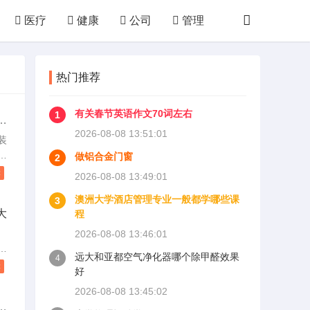
医疗
健康
公司
管理
技术
购物
败家
厨房
热门推荐
体育
运动
其他
有关春节英语作文70词左右
1
间
2026-08-08 13:51:01
装
修
做铝合金门窗
2
体
读
2026-08-08 13:49:01
要
澳洲大学酒店管理专业一般都学哪些课
前
3
大
程
毒
，
2026-08-08 13:46:01
修
大
远大和亚都空气净化器哪个除甲醛效果
4
。
间
读
好
空
2026-08-08 13:45:02
，
的
明