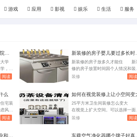
游戏
应用
影视
娱乐
生活
服务
汽配
房产
装修
教育
培训
网络
国防
军事
农业
林园
化工
轻工
学院的
新装修的房子婴儿要过多长时
才能住进去
什么大学
新装修的房子放多久才能住 新
学，师
修的房子放置时间因个人情况和装
大学金山
材料的不同而有所差异。以下是具
阅读
装修
阅
福州大学
信息：一般情况下：新建居室，不
所福建外
匆忙搬入，最好在半年之后再住。
什么
如何在视觉装修上让小空间变
业技术学
三个月是宝宝最不稳定的时候，有
科本科
污染物质对大人小孩的身体都不好
些住宅装
25平方米卫生间装修怎么变大
9年本科
最好在一年以后。婴儿入住：新装
虑风水
在视觉上扩大空间。可以选择一面
..
的房子婴儿入住的话最好放在1年
学问，家
镜子安装在卫生间的墙上，增加空
阅读
装修
阅
房子装修完后...
相融、相
感。增加光线充足的光线可以使小
外部环境
间显得更加开阔。尽量利用自然光
业和吉
车载空气净化器哪个牌子好真
观形察
如果自然光不足，可以通过增加照