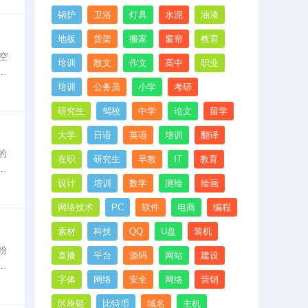
锅炉
卫浴
灯具
水泥
油漆
地板
货架
搬家
窗帘
教育
空
培训
散文
作文
高中
职业
增
在
培训
公务员
小学
考研
研究生
驾校
中学
论文
留学
大学
日语
英语
培训
翻译
的
在职
研究生
早教
IT
教育
获
设计
培训
数学
测绘
绘画
网络技术
PC
软件
电商
编程
素材
科技
QQ
U盘
装机
粉
直播
平台
源码
网站
建设
的
字体
网络
安全
网络
营销
皮
区块链
比特币
域名
主机