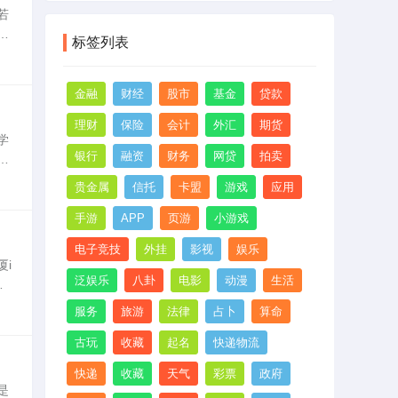
与
若
划
.
标签列表
、
金融
财经
股市
基金
贷款
理财
保险
会计
外汇
期货
学
银行
融资
财务
网贷
拍卖
职
4
贵金属
信托
卡盟
游戏
应用
手游
APP
页游
小游戏
电子竞技
外挂
影视
娱乐
i
泛娱乐
八卦
电影
动漫
生活
又
老天
服务
旅游
法律
占卜
算命
古玩
收藏
起名
快递物流
快递
收藏
天气
彩票
政府
是