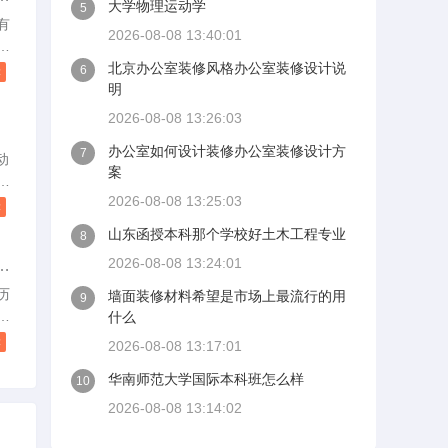
大学物理运动学
5
灯
有
2026-08-08 13:40:01
有
、
北京办公室装修风格办公室装修设计说
6
读
明
为
2026-08-08 13:26:03
作
办公室如何设计装修办公室装修设计方
7
空
动
案
是
粉
2026-08-08 13:25:03
搞
读
，
山东函授本科那个学校好土木工程专业
8
积
2026-08-08 13:24:01
哪
如
身
历
墙面装修材料希望是市场上最流行的用
9
息
民
什么
良
读
2026-08-08 13:17:01
乎
华南师范大学国际本科班怎么样
专
10
到
2026-08-08 13:14:02
=