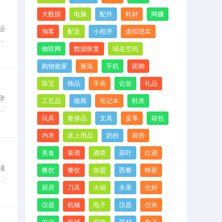
大数据
电脑
配件
耗材
网赚
运
淘客
配音
小程序
虚拟现实
速
物联网
数据恢复
域名空间
购物败家
服装
手机
团购
珠宝
饰品
手表
化妆
礼品
华
工艺品
微商
笔记本
鞋类
色
玩具
奢侈品
文具
皮革
箱包
同
内衣
床上用品
奶粉
厨房
美食
菜谱
酒类
茶叶
红酒
须
餐饮
餐饮
加盟
西餐
蜂蜜
环
厨房
刀具
火锅
水果
生鲜
光
仪器
机械
电子
仪器
仪表