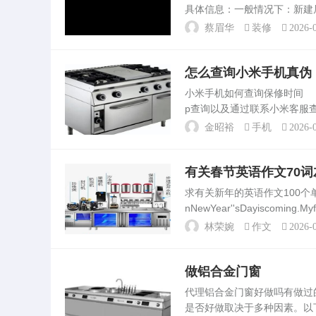
具体信息：一般情况下：新建
候，有毒污染物质对大人小孩
蔡眉华
装修
2026-0
好放在1年。房子装修完后...
怎么查询小米手机真伪
小米手机如何查询保修时间 
p查询以及通过联系小米客服
官网，找到服务一项并点击进
金昭裕
手机
2026-0
中文为。如何鉴别小米手...
有关春节英语作文70词
求有关新年的英语作文100个单
nNewYear''sDayiscoming.Myf
d...
林荣婉
作文
2026-0
做铝合金门窗
代理铝合金门窗好做吗有做
是否好做取决于多种因素。以