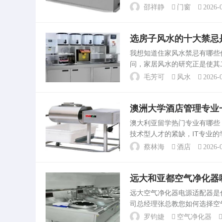
合金门窗因其耐用性和现代感
邵祥静
门窗
2026-0
的需求，那么代理铝合金门...
选房子风水的十大禁忌
我想知道住家风水禁忌有哪
问，家居风水的研究正是使其
析、观形察势。一个好的家居
毛芳可
风水
2026-0
注意哪十大禁忌？1。十大厨房.
澳洲大学酒店管理专业
澳大利亚留学热门专业有哪些
技术型人才的紧缺，IT专业的
展还是具有相当大优势的。9
蔡林海
酒店
2026-0
近些年来热。...
远大和亚都空气净化器
远大空气净化器电源适配器
司总经理张总教您如何选择空
净化能力，而附加催化活性碳
罗钧婕
空气净化器