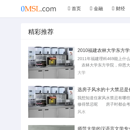
首页
金融
财经
文学
艺术
汽车
精彩推荐
美食
仪器
机械
2010福建农林大学东方
宿舍条件怎么样
2011年福建理科469能上
农林大学东方学院，仰恩大
范大学闽南科技学院，农林
大学
学院，福州大学至诚学院，
阳光学院，今年还增加了一
选房子风水的十大禁忌是
语外贸。原来的福建交通职
院，先给你看数据，08年理
我想知道住家风水禁忌有哪
线428，交通切线406，，0
修得禁忌呢 房子时都会考
线451，，交通最低切线431，.
好不好，风水其时就是一门
风水
居风水的研究正是使其二者
宜、相合。它可以对家居的
师范大学的汉语言文学专
和室内环境进行细致分析、