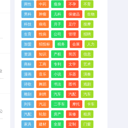
高
两性
中药
瘦身
不孕
不育
男科
肿瘤
儿科
保健品
生物
科技
痤疮
月子
足疗
按摩
生育
性病
公司
管理
招聘
要
加盟
招投标
税务
会展
人力
资源
知识
产权
简历
信息
商标
工商
专利
文学
艺术
业
漫画
音乐
小说
乐器
演奏
发
是
诗歌
舞蹈
书法
图书
戏剧
雕刻
刺绣
汽车
汽配
汽车
列车
汽运
二手车
摩托
卡车
公
汽配
轮胎
房产
装修
租房
的
商
家具
建材
全屋
定制
门窗