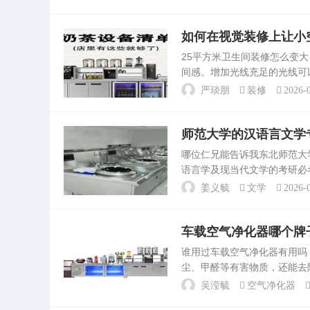
主要应用此种净化。远大空...
如何在视觉装修上让小
25平方米卫生间装修怎么变
间感。增加光线充足的光线可
加照明灯具来弥补。可以选择
严琰朋
装修
2026-0
装修2.5。小户型客厅...
师范大学的汉语言文学
哪位仁兄能告诉我东北师范
语言学及现当代文学的考研必
取相关信息：查询官网：东北
姜义毓
文学
2026-0
息，其中可能包括必考科目等..
车载空气净化器哪个牌
谁用过车载空气净化器有用
尘、甲醛等有害物质，还能去
主要作用：清除细菌：能有效
吴滢毓
空气净化器
屑、花粉等引。哪个品牌的...