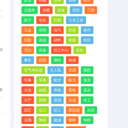
农业
机械
音响
器材
电子
，
元器件
采暖
设备
安防
工控
准
医疗
包装
印刷
土木工程
复印
五金
照明
电气
机床
硬件
投影
保温
材料
船舶
纺织
标
清洁
设备
加工中心
齿轮
方
餐饮
勘探
测绘
检测
入
空气净化器
无人机
空调
国防
军事
军事
航空
航天
海关
有
农业
林园
养殖
畜牧
花卉
具
水产
园林
景观
木业
木工
、
园艺
化工
轻工
新能源
光伏
玻璃
陶瓷
能源
塑料
饲料