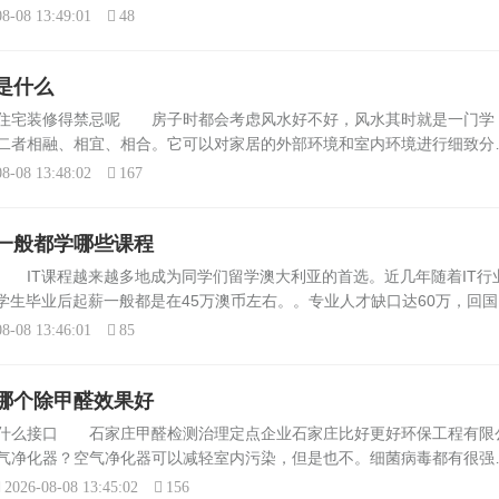
，在建筑和装修行业中越来越受欢迎。如果你所在的地区对这类产品有较
8-08 13:49:01
48
是什么
些住宅装修得禁忌呢 房子时都会考虑风水好不好，风水其时就是一门学
二者相融、相宜、相合。它可以对家居的外部环境和室内环境进行细致分
风水摆设，可以使室内气流通畅，给居住者带来好运。那么居家风水摆设
8-08 13:48:02
167
..
一般都学哪些课程
 IT课程越来越多地成为同学们留学澳大利亚的首选。近几年随着IT行
学生毕业后起薪一般都是在45万澳币左右。。专业人才缺口达60万，回国
.旅游酒店管理：潜力专业澳洲的旅游行业世界闻名，旅游酒店管理专业也
8-08 13:46:01
85
哪个除甲醛效果好
是什么接口 石家庄甲醛检测治理定点企业石家庄比好更好环保工程有限
气净化器？空气净化器可以减轻室内污染，但是也不。细菌病毒都有很强
对异味有害气体净化效果较佳。目前市场上飞利浦、亚都、伊莱克斯等厂
2026-08-08 13:45:02
156