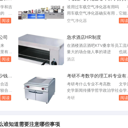
专业哪
有用吗
，可以使
灯具来弥补。可以选择吸顶灯、壁
大学和吉
谁用过车载空气净化器有用吗 
来好运。
等多种照明方式，营造出明亮的氛
文学的
用车载空气净化器确实有用，它能
十大禁
围。以上方法可以帮助您在装修2.
学的语言
效净化车内空气，去除细菌、粉尘
阅读
空气净化器
阅
5。小户型客厅...
科目，并
甲醛等有害物质，还能去除异味，
不过，可
驾乘者提供一个清新舒适的车内环
公司
急求酒店HR制度
取相关信
境。以下是车载空气净化器的主要
学和吉林
用：清除细菌：能有效杀死和摧毁
测出来
在酒楼酒店酒吧KTV桑拿等员工流
关于研究
气中、物体表面的细菌、病毒、霉
家里有老
量大的场合做人事的请进 也就
中可能包
菌，同时去除空气中的死皮屑、花
必须得
说有一个完整的档案管理制度，要
阅读
酒店
阅
等引。哪个品牌的...
。建议你
清楚入档的范围，文件的整理原则
气检测治
工作时间效率一般档案天天清，累
少钱新
考研不考数学的理工科专业有
保科技
太多自己都会搞不清楚，准确的。
些
元/2间
果你在酒吧里做HR，那么合同、
较合适
考研考什么专业不考高数 文学
苯、二
份证复印件、个人信息或是求职信
较合
史学新闻传播学哲学政治学社会学
光度计气
表、健康证、居住证复印件防有不
装修标
族学马克思主义理论理科里也有30
阅读
考研
阅
记录人员，...
少。。。
左右不考数学工科和经济管理类几
0160
没有不考数学的武汉理工大研究生
平方左
业不考数学的有哪些专业请具体点
500
底有没有 比考数学还要难一些
么谁知道需要注意哪些事项