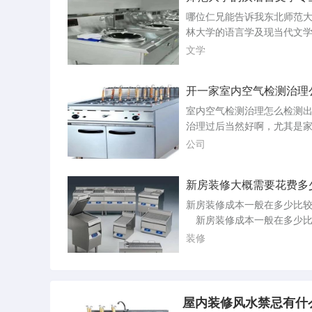
林师范大学的汉语言文学
势。一个好的家居风水摆设
哪位仁兄能告诉我东北师范
室内气流通畅，给居住者带
个好
林大学的语言学及现当代
那么居家风水摆设要注意哪
关于东北师范大学和吉林大
文学
忌？1。十大厨房...
学及现当代文学的考研必考
没有完全相关的直接答案。
开一家室内空气检测治理
以尝试通过以下几个渠道获
息：查询官网：东北师范大
室内空气检测治理怎么检
大学的官方网站可能会发布
治理过后当然好啊，尤其是
生入学考试的相关信息，其
人和小孩的，如果有孕妇那
公司
括必考科目等...
做。长沙凡斯环保做得不错
可以去了解一下洛阳室内空
新房装修大概需要花费多
理空气检测的费用 维特环
房装修花费多少钱合适
CMA法律效力检测价格：280
新房装修成本一般在多少比
房.检测项目：甲醛、苯、甲
新房装修成本一般在多少比
甲苯、检测设备：722分光
适；新房装修全包是需要有
装修
象色谱...
准，因为装修房价是可多可
如果要高挡点精装修，需要150
0/平方。需要在700800元/
右，属普通装修了。如果按450
屋内装修风水禁忌有什