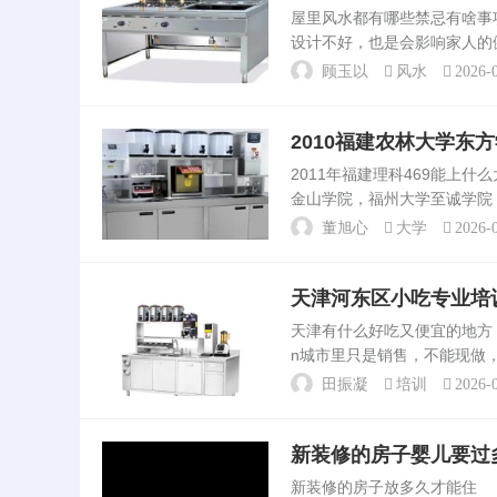
元/平方投入装修，就是属简
屋里风水都有哪些禁忌有啥
装修了。所以房屋装修是看
设计不好，也是会影响家人的
少...
庭院右方不可建车库如叁煞在
顾玉以
风水
2026-0
高血压、血光。禁忌1...
2010福建农林大学东
2011年福建理科469能
金山学院，福州大学至诚学院
业技术学院，先给你看数据，08
董旭心
大学
2026-0
31，...
天津河东区小吃专业培
天津有什么好吃又便宜的地方
n城市里只是销售，不能现做
搬回来了，只是生意大不如前，
田振凝
培训
2026-0
宝楼的杂样，想想...
新装修的房子婴儿要过
新装修的房子放多久才能住