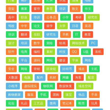
门窗
锅炉
卫浴
灯具
水泥
油漆
地板
货架
搬家
窗帘
教育
培训
散文
作文
高中
职业
培训
公务员
小学
考研
研究生
驾校
中学
论文
留学
大学
日语
英语
培训
翻译
在职
研究生
早教
IT
教育
设计
培训
数学
测绘
绘画
网络技术
PC
软件
电商
编程
素材
科技
QQ
U盘
装机
直播
平台
源码
网站
建设
字体
网络
安全
网络
营销
区块链
比特币
域名
主机
大数据
电脑
配件
耗材
网赚
淘客
配音
小程序
虚拟现实
物联网
数据恢复
域名空间
购物败家
服装
手机
团购
珠宝
饰品
手表
化妆
礼品
工艺品
微商
笔记本
鞋类
玩具