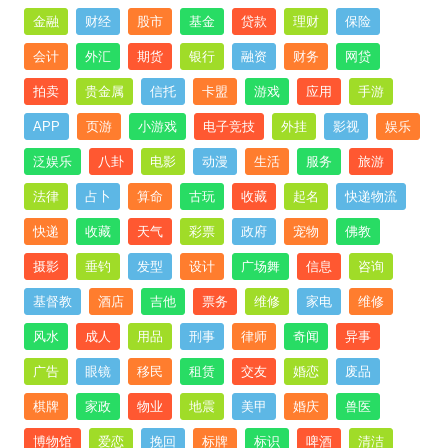
金融
财经
股市
基金
贷款
理财
保险
会计
外汇
期货
银行
融资
财务
网贷
拍卖
贵金属
信托
卡盟
游戏
应用
手游
APP
页游
小游戏
电子竞技
外挂
影视
娱乐
泛娱乐
八卦
电影
动漫
生活
服务
旅游
法律
占卜
算命
古玩
收藏
起名
快递物流
快递
收藏
天气
彩票
政府
宠物
佛教
摄影
垂钓
发型
设计
广场舞
信息
咨询
基督教
酒店
吉他
票务
维修
家电
维修
风水
成人
用品
刑事
律师
奇闻
异事
广告
眼镜
移民
租赁
交友
婚恋
废品
棋牌
家政
物业
地震
美甲
婚庆
兽医
博物馆
爱恋
挽回
标牌
标识
啤酒
清洁