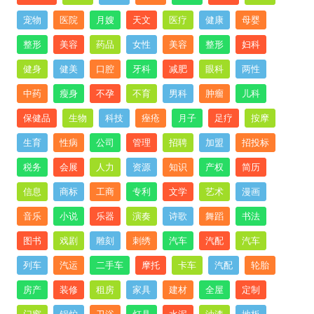
宠物
医院
月嫂
天文
医疗
健康
母婴
整形
美容
药品
女性
美容
整形
妇科
健身
健美
口腔
牙科
减肥
眼科
两性
中药
瘦身
不孕
不育
男科
肿瘤
儿科
保健品
生物
科技
痤疮
月子
足疗
按摩
生育
性病
公司
管理
招聘
加盟
招投标
税务
会展
人力
资源
知识
产权
简历
信息
商标
工商
专利
文学
艺术
漫画
音乐
小说
乐器
演奏
诗歌
舞蹈
书法
图书
戏剧
雕刻
刺绣
汽车
汽配
汽车
列车
汽运
二手车
摩托
卡车
汽配
轮胎
房产
装修
租房
家具
建材
全屋
定制