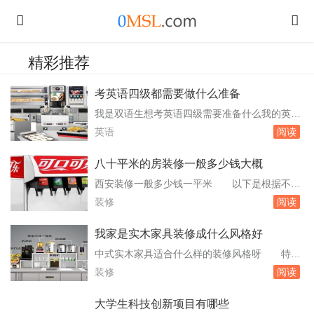
精彩推荐
考英语四级都需要做什么准备
我是双语生想考英语四级需要准备什么我的英语
水平就在小学现在在 作为双语生，如果你想
英语
阅读
考英语四级，以下是一些建议：提高听力水平：
可以通过每天听英语听力材料，如四级历年真
八十平米的房装修一般多少钱大概
题、美国BBC或其他好的英文广播，来提高听力
西安装修一般多少钱一平米 以下是根据不同
水平。扩大词汇量：四级考试要求掌握约3000个
装修档次的大致价格范围：经济型装修：这种装
装修
阅读
词汇，因此需要通过背单词、阅读等方式来增加
修方式适用于预算有限的用户，主要以满足基本
词...
居住需求为主。价格范围大约在300-500元/平方
我家是实木家具装修成什么风格好
米左右。这种装修可能会使用较为基础的材料和
中式实木家具适合什么样的装修风格呀 特意
简单的施工工艺，设计上也相对简约。普通舒适
向喜欢中式风格装修的朋友们介绍有关中式装修
装修
阅读
型装修：这种装修方式适合追求。80平米的...
的特点和做中式风格家装应注意的问题，以期引
起大家的关注。中式装修的墙、。门窗对确定中
大学生科技创新项目有哪些