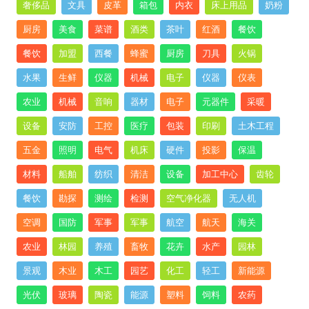
奢侈品
文具
皮革
箱包
内衣
床上用品
奶粉
厨房
美食
菜谱
酒类
茶叶
红酒
餐饮
餐饮
加盟
西餐
蜂蜜
厨房
刀具
火锅
水果
生鲜
仪器
机械
电子
仪器
仪表
农业
机械
音响
器材
电子
元器件
采暖
设备
安防
工控
医疗
包装
印刷
土木工程
五金
照明
电气
机床
硬件
投影
保温
材料
船舶
纺织
清洁
设备
加工中心
齿轮
餐饮
勘探
测绘
检测
空气净化器
无人机
空调
国防
军事
军事
航空
航天
海关
农业
林园
养殖
畜牧
花卉
水产
园林
景观
木业
木工
园艺
化工
轻工
新能源
光伏
玻璃
陶瓷
能源
塑料
饲料
农药