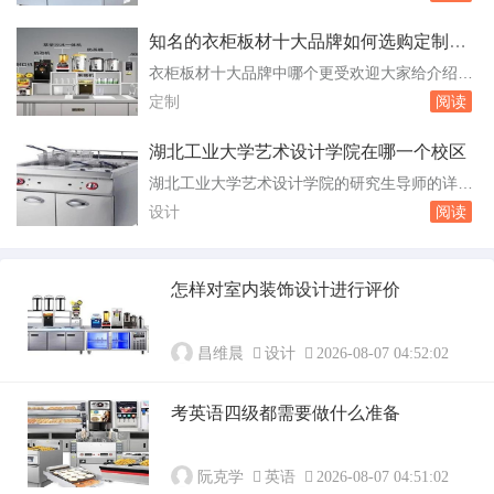
ay"；为题的初二英语作文中文翻译：作文一：
适合...
英文：“DuringthelastNationalDayholiday，Iwen
知名的衣柜板材十大品牌如何选购定制衣
ttoNanjingfo。因为我可以上大学并学习我从...
柜
衣柜板材十大品牌中哪个更受欢迎大家给介绍下
呗 这要看你的要求，我选的福庆，觉得还是
定制
阅读
这个质量更放心，安全有保障，想用板材的话，
找这样的还是很放心。板材定制家具十大品牌是
湖北工业大学艺术设计学院在哪一个校区
哪些 以下是板材定制家具的十大品牌：欧派
湖北工业大学艺术设计学院的研究生导师的详细
板材OPAI：苏州苏欧木业旗下品牌，全系产品通
资料 我告诉你吴魏老师的是环艺的教授也是
设计
阅读
过欧洲ENF级认证，采用MDI无醛胶技术实现...
研究生导师电话号码不方便说你可以到教导处咨
询湖北工业大学工程技术学院怎么样我学艺术要
说实话 学校还与多家企业有合作，前景广
怎样对室内装饰设计进行评价
泛。环艺设计专业在湖工比较出名的，还不错。
社团活动：学院的社团活动丰富多彩，有艺术类
的，有体...
昌维晨
设计
2026-08-07 04:52:02
考英语四级都需要做什么准备
阮克学
英语
2026-08-07 04:51:02