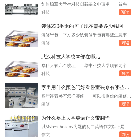
式风格很重要，因中式门窗一般均是用棂子做成
如何填写大学生科技创新基金申请书 首先，
方格或其它中式的传统图案，用实木雕刻成各式
大学生创新基金比起一般型和重点型，需要的材
科技
阅读
题材造型，打磨光滑，富有。实木家具那种木材
料都简单得多。但是，基本的说明，还是需要
好如何...
的。以下以这=几=个核心来说明。一创业团队。
装修220平米的房子现在需要多少钱啊
学生会工作以及社会实践活动中，来体现其市场
装修半包一平方多少钱装修半包有哪些注意事
开发能力。技术、财务、管理也是一样，要围绕
项 以下是根据不同装修标准的大致价格范
装修
阅读
着你报的这个项目，来描述。二、产品技术产
围：大众化精装修：250-260元/平方米一般性装
品。大学...
修：220-230元/平方米简单化装修：160-170元/
武汉科技大学校本部在哪儿
平方米简易装修：140-150元/平方米关于装修半
华科大有几个校址 华中科技大学现有两个校
包的注意事项，主要包括以下几个方面：明确半
区，主校区是华科本部，在武汉洪山区；而同济
科技
阅读
包含义：半包一般意义...
校区在武汉硚口区。两个校区间的距离坐地铁公
交大概1个多小时车程。武汉科技大学和湖北工
家里用什么颜色门好看卧室装修有哪些注
业大学哪个好 因此在地理位置上没有明显差
意事项
客厅连着卧室怎样装修 可以根据你的装修风
异。占地面积：武汉科技大学的占地面积为2564
格来挑选。使用屏风使用屏风是一种更为传统和
装修
阅读
亩，而湖北工业大学的占地面积为1500余亩。...
装饰性的方法。屏风可以提供一定程度的分隔，
同时也可以作为一件艺术品来装饰空间。你可以
为什么要上大学英语作文带翻译
选择木质、竹制或其他材料的屏风，以配合你的
以Mybestholiday为题的初二英语作文以下是中
装修风格。使用帘子使用帘子是一种简单而灵活
文最好照中文翻译 以下是以"；Mybestholid
作文
阅读
的方法。帘子可以很容易。卧室用什么地板好