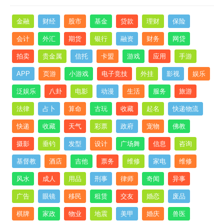
金融
财经
股市
基金
贷款
理财
保险
会计
外汇
期货
银行
融资
财务
网贷
拍卖
贵金属
信托
卡盟
游戏
应用
手游
APP
页游
小游戏
电子竞技
外挂
影视
娱乐
泛娱乐
八卦
电影
动漫
生活
服务
旅游
法律
占卜
算命
古玩
收藏
起名
快递物流
快递
收藏
天气
彩票
政府
宠物
佛教
摄影
垂钓
发型
设计
广场舞
信息
咨询
基督教
酒店
吉他
票务
维修
家电
维修
风水
成人
用品
刑事
律师
奇闻
异事
广告
眼镜
移民
租赁
交友
婚恋
废品
棋牌
家政
物业
地震
美甲
婚庆
兽医