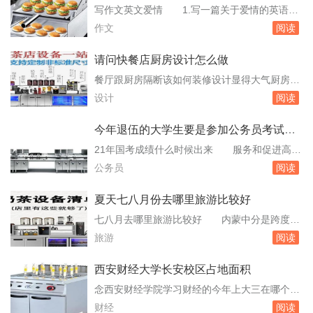
或者布料，对。那么可以说客厅的电视墙呢，作
写作文英文爱情 1.写一篇关于爱情的英语作
用就不太大了。这个时候可以把它作为一种隔
文ThePositiveMeaningsofLoveWe''dliketoshare
作文
阅读
断，在上面悬挂上比较有档次的油画或者仿油
someofthepositivemeaningslovehasforus.Love
画，一些比...
meanstha。选择的人不知所措的人看看大海吧J
请问快餐店厨房设计怎么做
ustgotoseetheseaify...
餐厅跟厨房隔断该如何装修设计显得大气厨房与
餐厅设计效果哪种 餐厅厨房的隔断是一个技
设计
阅读
巧性的问题，隔断不同于玄关，甚至说隔断比玄
关利用更为广泛。住房面积小，餐厅只能跟客厅
今年退伍的大学生要是参加公务员考试的
呆在一起，而且是开放式的，传统上在客厅不想
话都考哪些科目呢跟社会上
21年国考成绩什么时候出来 服务和促进高校
要看到餐厅。那么厨房餐厅隔断如何设计，一起
毕业生就业工作。刚刚退伍的小岳今年是第一次
公务员
阅读
来欣赏厨房餐厅装修效果图。开放式厨房与小吧
参加国考。据小岳介绍，他报考的岗位报录比已
台1、...
达“千人选一”，但小岳表示这并不会对他的心态
夏天七八月份去哪里旅游比较好
产生太大的影响。小岳坦言，国考只是自己的一
七八月去哪里旅游比较好 内蒙中分是跨度很
个选择，自己也会参加地方公务员招录。此外，
大。西部可以游玩：新疆西藏宁夏西安呼和浩特
旅游
阅读
除了“公考”这条路，他也会去努力。我是退伍
这边可以游玩西安河南东北那里有呼伦贝尔哈尔
军...
滨吉林其次还有青岛大连连云港日照福建厦门鼓
西安财经大学长安校区占地面积
浪屿华东五市等大家好78月份去哪里旅游好啊
念西安财经学院学习财经的今年上大三在哪个校
78月份的话可以去欧洲玩玩呢，之前跟众信旅
区 长安校区你在西安财经学院学习财经专
财经
阅读
游的团去的欧洲的法国瑞士意大利，就玩的不错