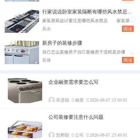
业，今年上大三，应该在长安校区。长安校区位
呢...
于陕西省西安市长安区常宁大街360号。这个校
行家说说卧室家装隔断有哪些风水禁忌卧
区环境优雅，文化底蕴深厚，为学生提供了良好
室风水禁忌有哪些
家装屏风设计要注意哪些风水禁忌 家装屏风
的学习和生活环境。如果你的专业不是文法学院
设计需要注意以下风水禁忌：珠帘隔断：在面对
风水
阅读
和政经学院的，那么你应该在长安校区学习。西
煞气之处悬挂一幅珠帘隔断，当做折冲，可使煞
安财经...
气不能直接穿堂入室。在洗手间或客厅悬挂一幅
新房子的装修步骤
珠帘隔断，可为家庭带来好运；而在卧室悬挂一
自己怎么装修房子自己装修房子流程及步骤
幅粉色珠帘隔断，则可增进感情、促姻缘。植物
自己装修房子的流程及步骤自己装修房子是一个
装修
阅读
隔断：植物隔断可阻挡煞气，还能逢凶化吉。。
复杂的工程，需要仔细规划和执行。以下是整理
客厅隔...
的自己装修房子的详细流程及步骤：前期设计：
在开始装修之前，需要对房屋进行详细的设计。
企业融资需求要怎么写
这包括明确装修过程涉及的面积，特别是贴砖面
积、墙面漆面积、壁纸面积、地板面积；明确主
要墙。...
宋进福
融资
2026-08-07 23:50:02
公司装修要注意什么问题
贺桦朗
公司
2026-08-07 23:49:01