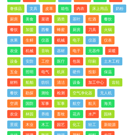
奢侈品
文具
皮革
箱包
内衣
床上用品
奶粉
厨房
美食
菜谱
酒类
茶叶
红酒
餐饮
餐饮
加盟
西餐
蜂蜜
厨房
刀具
火锅
水果
生鲜
仪器
机械
电子
仪器
仪表
农业
机械
音响
器材
电子
元器件
采暖
设备
安防
工控
医疗
包装
印刷
土木工程
五金
照明
电气
机床
硬件
投影
保温
材料
船舶
纺织
清洁
设备
加工中心
齿轮
餐饮
勘探
测绘
检测
空气净化器
无人机
空调
国防
军事
军事
航空
航天
海关
农业
林园
养殖
畜牧
花卉
水产
园林
景观
木业
木工
园艺
化工
轻工
新能源