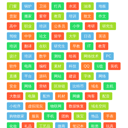
门窗
锅炉
卫浴
灯具
水泥
油漆
地板
货架
搬家
窗帘
教育
培训
散文
作文
高中
职业
培训
公务员
小学
考研
研究生
驾校
中学
论文
留学
大学
日语
英语
培训
翻译
在职
研究生
早教
IT
教育
设计
培训
数学
测绘
绘画
网络技术
PC
软件
电商
编程
素材
科技
QQ
U盘
装机
直播
平台
源码
网站
建设
字体
网络
安全
网络
营销
区块链
比特币
域名
主机
大数据
电脑
配件
耗材
网赚
淘客
配音
小程序
虚拟现实
物联网
数据恢复
域名空间
购物败家
服装
手机
团购
珠宝
饰品
手表
化妆
礼品
工艺品
微商
笔记本
鞋类
玩具