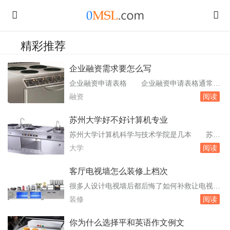
精彩推荐
企业融资需求要怎么写
企业融资申请表格 企业融资申请表格通常包
括以下几个部分：企业基本信息：这部分包括企
融资
阅读
业的名称、注册地址、法定代表人姓名、联系电
话、经营范围、注册资本、成立时间等。融资需
苏州大学好不好计算机专业
求：明确指出企业需要融资的总额、融资的期
苏州大学计算机科学与技术学院是几本 苏州
限、融资的具体用途以及还款来源。企业财务状
大学的本三包括文正学院和应用技术学院，其余
大学
阅读
况：提供企业的资产。创业计划书企业概况怎么
均为本一。但有些专业也可以自考比如生物制
写 市...
药、还有成教生的氏旅没，至于镇陵本急我真是
客厅电视墙怎么装修上档次
不知道。所以你说的肯定是本一嘛，而且苏大的
很多人设计电视墙后都后悔了如何补救让电视墙
计算机貌似挺强的，俺就歼纳是苏大的。苏州大
更实用 有使用软装修的方式、增加装饰品、
装修
阅读
学王牌专业有哪些 苏州大学坐落于素有“人
改变电视墙功能的方法。使用软装修的方式可以
间天堂”...
使用现在流行的软装修的方式，用心仪的壁纸，
你为什么选择平和英语作文例文