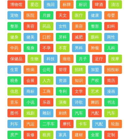
博物馆
爱恋
挽回
标牌
标识
啤酒
清洁
宠物
医院
月嫂
天文
医疗
健康
母婴
整形
美容
药品
女性
美容
整形
妇科
健身
健美
口腔
牙科
减肥
眼科
两性
中药
瘦身
不孕
不育
男科
肿瘤
儿科
保健品
生物
科技
痤疮
月子
足疗
按摩
生育
性病
公司
管理
招聘
加盟
招投标
税务
会展
人力
资源
知识
产权
简历
信息
商标
工商
专利
文学
艺术
漫画
音乐
小说
乐器
演奏
诗歌
舞蹈
书法
图书
戏剧
雕刻
刺绣
汽车
汽配
汽车
列车
汽运
二手车
摩托
卡车
汽配
轮胎
房产
装修
租房
家具
建材
全屋
定制