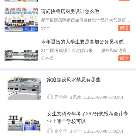
someofthepositivemeaningslovehasforus.Love
画，一些比...
meanstha。选择的人不知所措的人看看大海吧J
请问快餐店厨房设计怎么做
ustgotoseetheseaify...
餐厅跟厨房隔断该如何装修设计显得大气厨房与
餐厅设计效果哪种 餐厅厨房的隔断是一个技
设计
阅读
巧性的问题，隔断不同于玄关，甚至说隔断比玄
关利用更为广泛。住房面积小，餐厅只能跟客厅
今年退伍的大学生要是参加公务员考试的
呆在一起，而且是开放式的，传统上在客厅不想
话都考哪些科目呢跟社会上
21年国考成绩什么时候出来 服务和促进高校
要看到餐厅。那么厨房餐厅隔断如何设计，一起
毕业生就业工作。刚刚退伍的小岳今年是第一次
公务员
阅读
来欣赏厨房餐厅装修效果图。开放式厨房与小吧
参加国考。据小岳介绍，他报考的岗位报录比已
台1、...
达“千人选一”，但小岳表示这并不会对他的心态
产生太大的影响。小岳坦言，国考只是自己的一
家庭摆设风水禁忌有哪些
个选择，自己也会参加地方公务员招录。此外，
除了“公考”这条路，他也会去努力。我是退伍
军...
元苛彪
风水
2026-08-08 00:03:01
女生文科今年考了392分想报考会计专
业上哪个学校可以
金全坚
会计
2026-08-08 00:02:01