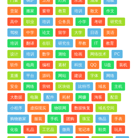
门窗
锅炉
卫浴
灯具
水泥
油漆
地板
货架
搬家
窗帘
教育
培训
散文
作文
高中
职业
培训
公务员
小学
考研
研究生
驾校
中学
论文
留学
大学
日语
英语
培训
翻译
在职
研究生
早教
IT
教育
设计
培训
数学
测绘
绘画
网络技术
PC
软件
电商
编程
素材
科技
QQ
U盘
装机
直播
平台
源码
网站
建设
字体
网络
安全
网络
营销
区块链
比特币
域名
主机
大数据
电脑
配件
耗材
网赚
淘客
配音
小程序
虚拟现实
物联网
数据恢复
域名空间
购物败家
服装
手机
团购
珠宝
饰品
手表
化妆
礼品
工艺品
微商
笔记本
鞋类
玩具