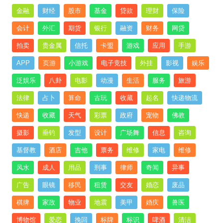
金融
财经
股市
基金
贷款
理财
保险
会计
外汇
期货
银行
融资
财务
网贷
拍卖
贵金属
信托
卡盟
游戏
应用
手游
APP
页游
小游戏
电子竞技
外挂
影视
娱乐
泛娱乐
八卦
电影
动漫
生活
服务
旅游
法律
占卜
算命
古玩
收藏
起名
快递物流
快递
收藏
天气
彩票
政府
宠物
佛教
摄影
垂钓
发型
设计
广场舞
信息
咨询
基督教
酒店
吉他
票务
维修
家电
维修
风水
成人
用品
刑事
律师
奇闻
异事
广告
眼镜
移民
租赁
交友
婚恋
废品
棋牌
家政
物业
地震
美甲
婚庆
兽医
博物馆
爱恋
挽回
标牌
标识
啤酒
清洁