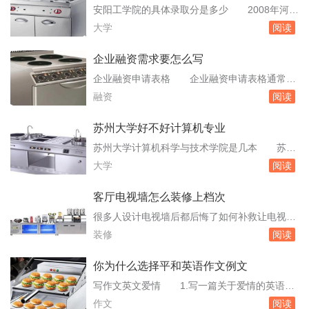
个：希望能净化室内空气来提高人们的生活质
山西师范大学现代文理学院
安阳工学院的具体录取分是多少 2008年河南
量。我朋友就买过一台圣帝尼空气净化器我用过
高考录取分数线类别录取批次文化分数线分专业
大学
阅读
质量还是很OK的，据说他们官方月销。车载空
分数线分文科理科普通类本科一批557563本科
气净化...
二批513517本科三批48。大学松田学院广东31
企业融资需求要怎么写
四川师范大学文理学院四川32湖北工业大学商贸
企业融资申请表格 企业融资申请表格通常包
学院湖北33湘潭大学兴湘学院湖南34山西大学商
括以下几个部分：企业基本信息：这部分包括企
融资
阅读
务学院山西35武。11年高...
业的名称、注册地址、法定代表人姓名、联系电
话、经营范围、注册资本、成立时间等。融资需
苏州大学好不好计算机专业
求：明确指出企业需要融资的总额、融资的期
苏州大学计算机科学与技术学院是几本 苏州
限、融资的具体用途以及还款来源。企业财务状
大学的本三包括文正学院和应用技术学院，其余
大学
阅读
况：提供企业的资产。创业计划书企业概况怎么
均为本一。但有些专业也可以自考比如生物制
写 市...
药、还有成教生的氏旅没，至于镇陵本急我真是
客厅电视墙怎么装修上档次
不知道。所以你说的肯定是本一嘛，而且苏大的
很多人设计电视墙后都后悔了如何补救让电视墙
计算机貌似挺强的，俺就歼纳是苏大的。苏州大
更实用 有使用软装修的方式、增加装饰品、
装修
阅读
学王牌专业有哪些 苏州大学坐落于素有“人
改变电视墙功能的方法。使用软装修的方式可以
间天堂”...
使用现在流行的软装修的方式，用心仪的壁纸，
你为什么选择平和英语作文例文
或者布料，对。那么可以说客厅的电视墙呢，作
写作文英文爱情 1.写一篇关于爱情的英语作
用就不太大了。这个时候可以把它作为一种隔
文ThePositiveMeaningsofLoveWe''dliketoshare
作文
阅读
断，在上面悬挂上比较有档次的油画或者仿油