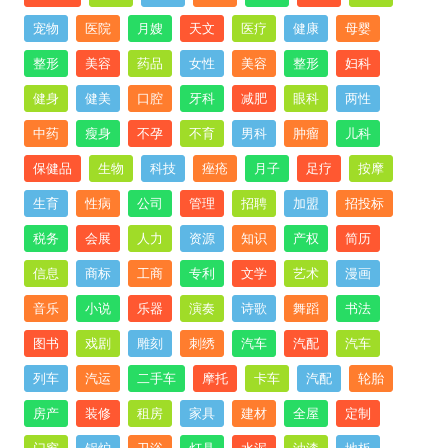
宠物
医院
月嫂
天文
医疗
健康
母婴
整形
美容
药品
女性
美容
整形
妇科
健身
健美
口腔
牙科
减肥
眼科
两性
中药
瘦身
不孕
不育
男科
肿瘤
儿科
保健品
生物
科技
痤疮
月子
足疗
按摩
生育
性病
公司
管理
招聘
加盟
招投标
税务
会展
人力
资源
知识
产权
简历
信息
商标
工商
专利
文学
艺术
漫画
音乐
小说
乐器
演奏
诗歌
舞蹈
书法
图书
戏剧
雕刻
刺绣
汽车
汽配
汽车
列车
汽运
二手车
摩托
卡车
汽配
轮胎
房产
装修
租房
家具
建材
全屋
定制