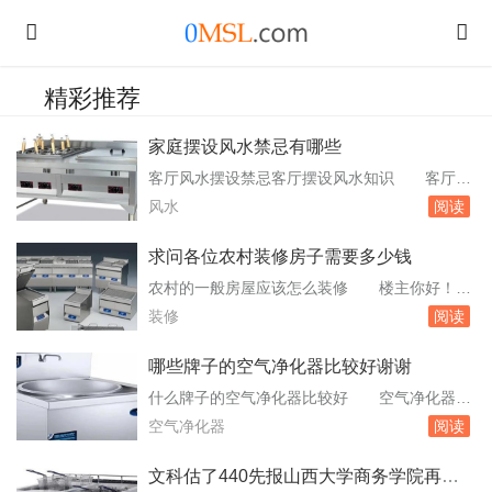
精彩推荐
家庭摆设风水禁忌有哪些
客厅风水摆设禁忌客厅摆设风水知识 客厅属
于我们家庭比较重要的位置，为此很多人都比较
风水
阅读
注重客厅的摆设，因为摆设的好看，实用，美观
可以突出主人的品味。为此很多人都是比较注重
求问各位农村装修房子需要多少钱
的。当然很多人不知道在客厅的摆放中，需要注
农村的一般房屋应该怎么装修 楼主你好！一
意什么问题，有哪些禁忌。那么小编就来介绍一
般农村装修主要是以客厅和主卧室为主！客厅装
装修
阅读
下有关于客厅风水摆设禁忌？客厅摆设风水知
修是以简单大方为主，卧室是以休闲为主！因为
识。家居...
装修的价位不同和房子的面积不一样，所以没办
哪些牌子的空气净化器比较好谢谢
法告诉楼主具体的价位！东北农村8万元房屋装
什么牌子的空气净化器比较好 空气净化器排
修 东北农村8万元房屋装修，可以考虑以下
名，空气净化器已经有了多种不同的设计制作方
空气净化器
阅读
几种方案：简单装修：如果预算有限，可以选择
式，并且每=一=次技术的变革都为人们室内空气
简单的...
品质的改善带来显著效果。而这一切目的只有一
文科估了440先报山西大学商务学院再报