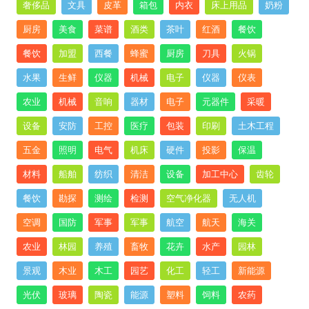
奢侈品
文具
皮革
箱包
内衣
床上用品
奶粉
厨房
美食
菜谱
酒类
茶叶
红酒
餐饮
餐饮
加盟
西餐
蜂蜜
厨房
刀具
火锅
水果
生鲜
仪器
机械
电子
仪器
仪表
农业
机械
音响
器材
电子
元器件
采暖
设备
安防
工控
医疗
包装
印刷
土木工程
五金
照明
电气
机床
硬件
投影
保温
材料
船舶
纺织
清洁
设备
加工中心
齿轮
餐饮
勘探
测绘
检测
空气净化器
无人机
空调
国防
军事
军事
航空
航天
海关
农业
林园
养殖
畜牧
花卉
水产
园林
景观
木业
木工
园艺
化工
轻工
新能源
光伏
玻璃
陶瓷
能源
塑料
饲料
农药