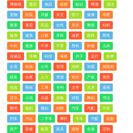
博物馆
爱恋
挽回
标牌
标识
啤酒
清洁
宠物
医院
月嫂
天文
医疗
健康
母婴
整形
美容
药品
女性
美容
整形
妇科
健身
健美
口腔
牙科
减肥
眼科
两性
中药
瘦身
不孕
不育
男科
肿瘤
儿科
保健品
生物
科技
痤疮
月子
足疗
按摩
生育
性病
公司
管理
招聘
加盟
招投标
税务
会展
人力
资源
知识
产权
简历
信息
商标
工商
专利
文学
艺术
漫画
音乐
小说
乐器
演奏
诗歌
舞蹈
书法
图书
戏剧
雕刻
刺绣
汽车
汽配
汽车
列车
汽运
二手车
摩托
卡车
汽配
轮胎
房产
装修
租房
家具
建材
全屋
定制