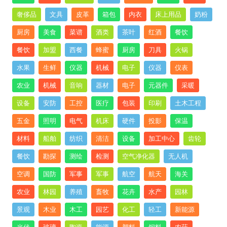
奢侈品
文具
皮革
箱包
内衣
床上用品
奶粉
厨房
美食
菜谱
酒类
茶叶
红酒
餐饮
餐饮
加盟
西餐
蜂蜜
厨房
刀具
火锅
水果
生鲜
仪器
机械
电子
仪器
仪表
农业
机械
音响
器材
电子
元器件
采暖
设备
安防
工控
医疗
包装
印刷
土木工程
五金
照明
电气
机床
硬件
投影
保温
材料
船舶
纺织
清洁
设备
加工中心
齿轮
餐饮
勘探
测绘
检测
空气净化器
无人机
空调
国防
军事
军事
航空
航天
海关
农业
林园
养殖
畜牧
花卉
水产
园林
景观
木业
木工
园艺
化工
轻工
新能源