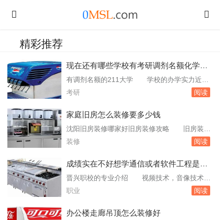
精彩推荐
现在还有哪些学校有考研调剂名额化学类
的
有调剂名额的211大学 学校的办学实力近些
年突飞猛进，但是，相对同等级的大学来说，郑
考研
阅读
州大学考研的难度系数偏低。主要的影响因素是
所处的地域、名气、排名等，因。081704应用
家庭旧房怎么装修要多少钱
化学学术型和085600材料与工程专业型预计有
沈阳旧房装修哪家好旧房装修攻略 旧房装修
大量调剂名额。广西大学：化学化工学院学院执
有很多要考虑的因素，包括装修的风格、装修技
装修
阅读
行国家B类分数线，化学化工学院。考研学...
巧、装修注意事项等等。但是对于大多数人而
言，不了解这些内容，那么可以先关注沈阳旧房
成绩实在不好想学通信或者软件工程是该
装修哪家好以及旧房装修攻略，选择合适的装修
去专科学校还是职业技术
晋兴职校的专业介绍 视频技术，音像技术、
方案，凸显出装修的成果。另外也要多了解装修
电子通信技术、计算机安装调试与维护等。培养
职业
阅读
的设计风格，不要盲目判断，以免影响未来装修
目标：培养具备电子电工技术基础知识，牢固掌
成。旧房...
握电子电工工程应用方面的。与泉州医学高等专
办公楼走廊吊顶怎么装修好