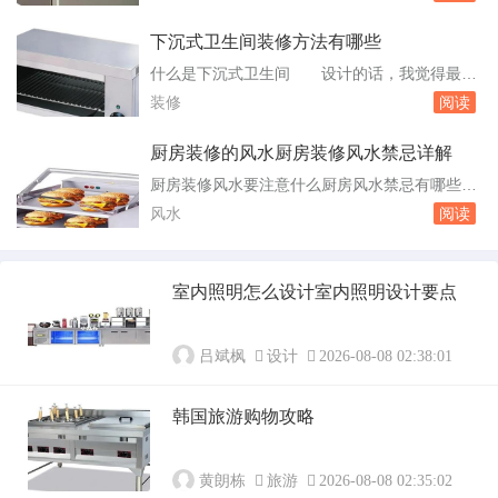
立于美国，拥有悠久历史，是世界厨卫产品的佼
作文的...
佼者。九牧：隶属于九牧集团有限公司。从事厨
下沉式卫生间装修方法有哪些
房水槽、龙头、挂件、厨房电器、卫浴产品等厨
什么是下沉式卫生间 设计的话，我觉得最好
卫产品的生产销售。摩恩于1994年进入中国市
要注意防水防潮的问题，装修时一定要做好防水
装修
阅读
场，至今门店遍布国内300多个城市。摩力...
测试。下沉式卫生间：指在主体建造时将卫生间
结构层局部或整体下沉离相应楼面一定高度，以
厨房装修的风水厨房装修风水禁忌详解
使卫生间的水平排水管道埋入其中，然后用轻质
厨房装修风水要注意什么厨房风水禁忌有哪些
材料回填，结构构面只须设一个洞口作排水立管
厨房和餐厅虽然只是做饭和吃饭的地方，但在
风水
阅读
通过使用。排水立管下沉式卫生间支架做法
厨房风水与人们的健康有着很大的关系，全家人
下沉式...
每天都要在一起进餐、交流，所以餐厅、厨房的
风水对家庭的氛围与和谐影响很大。那么厨房装
室内照明怎么设计室内照明设计要点
修风水要注意什么呢？厨房风水禁忌有哪些？接
下来我将一一和大家分享。厨房与餐厅的布置要
重简。...
吕斌枫
设计
2026-08-08 02:38:01
韩国旅游购物攻略
黄朗栋
旅游
2026-08-08 02:35:02