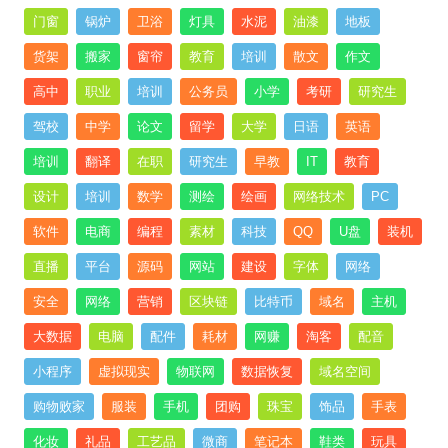
门窗
锅炉
卫浴
灯具
水泥
油漆
地板
货架
搬家
窗帘
教育
培训
散文
作文
高中
职业
培训
公务员
小学
考研
研究生
驾校
中学
论文
留学
大学
日语
英语
培训
翻译
在职
研究生
早教
IT
教育
设计
培训
数学
测绘
绘画
网络技术
PC
软件
电商
编程
素材
科技
QQ
U盘
装机
直播
平台
源码
网站
建设
字体
网络
安全
网络
营销
区块链
比特币
域名
主机
大数据
电脑
配件
耗材
网赚
淘客
配音
小程序
虚拟现实
物联网
数据恢复
域名空间
购物败家
服装
手机
团购
珠宝
饰品
手表
化妆
礼品
工艺品
微商
笔记本
鞋类
玩具