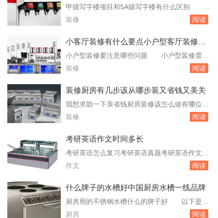
科学校联办；2、录取条件：中考语数英总分270
甲级写字楼项目和5A级写字楼有什么区别 如
分以上，保送生需带质检成绩单。备注：与省级
何巧妙地将自然空气引入办公楼内也成为“后非
装修
阅读
印刷包装基地联办，为“订单式”。吉林工程技
典时期”写字楼客户非常关心的问题，因此目前
术...
正在规划中的大部分写字楼都已经将内部中庭。
小客厅装修有什么要点小户型客厅装修有
有宽敞的大理石大堂和走廊；公共部分的地面应
哪些注意事项
小户型装修要注意哪些问题 小户型装修需要
为大理石、花岗岩、高级地砖或铺高级地毯，墙
注意以下几个问题：空间规划：小户型空间有
装修
阅读
面应为大理石或高级墙纸或高级漆，应有吊顶，
限，因此在装修前需要做好详细的规划。可以采
电梯...
用开放式布局，减少墙体隔断，增加空间的通透
装修厨房有几步该从哪步装又省钱又美关
感。同时，可以使用多功能家具，如沙发床、折
我想求助一下亲省钱厨房装修该怎么做有哪位网
叠桌等，以节省空间。色彩运用：选择浅色调的
友可以说说 1如果不是万不得已，最好不要
装修
阅读
墙面和家具，可以使空间看起来更宽敞。避。小
改动水电，同时也不好改变原有的户型结构。一
户型家装...
般来说，厨房的原有结构是能够满足日常生活需
考研英语作文时间多长
求的，一旦改动，装修费用肯定会大幅上涨。对
考研英语怎么复习考研英语真题考研英语作文考
于水电，业主最好请专业人士看一下，如果可以
研 真题研究：真题是考研英语复习的重要资
作文
阅读
满足日常需求，最好不要改动，这方面的费用往
源。通过研究历年真题，可以了解考试的题型和
往会占...
难度，掌握解题技巧。特别是在作文方面，真题
什么牌子的水槽好中国厨房水槽一线品牌
中的题目和范文对于备考具有很高的参考价值。
厨房用的不锈钢水槽什么的牌子好 以下是几
作文准备：考研英语作文包括大作文和小作文，
个备受推崇的不锈钢水槽品牌：科勒Kohler：成
厨房
阅读
需要花费时间进行准备。可以通过购买解析真题