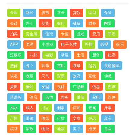
金融
财经
股市
基金
贷款
理财
保险
会计
外汇
期货
银行
融资
财务
网贷
拍卖
贵金属
信托
卡盟
游戏
应用
手游
APP
页游
小游戏
电子竞技
外挂
影视
娱乐
泛娱乐
八卦
电影
动漫
生活
服务
旅游
法律
占卜
算命
古玩
收藏
起名
快递物流
快递
收藏
天气
彩票
政府
宠物
佛教
摄影
垂钓
发型
设计
广场舞
信息
咨询
基督教
酒店
吉他
票务
维修
家电
维修
风水
成人
用品
刑事
律师
奇闻
异事
广告
眼镜
移民
租赁
交友
婚恋
废品
棋牌
家政
物业
地震
美甲
婚庆
兽医