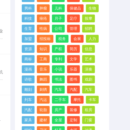
么
男科
肿瘤
儿科
保健品
生物
科技
痤疮
月子
足疗
按摩
生育
性病
公司
管理
招聘
业
请
加盟
招投标
税务
会展
人力
：
资源
知识
产权
简历
信息
商标
工商
专利
文学
艺术
漫画
音乐
小说
乐器
演奏
机
记
诗歌
舞蹈
书法
图书
戏剧
让
雕刻
刺绣
汽车
汽配
汽车
列车
汽运
二手车
摩托
卡车
汽配
轮胎
房产
装修
租房
。
家具
建材
全屋
定制
门窗
纳