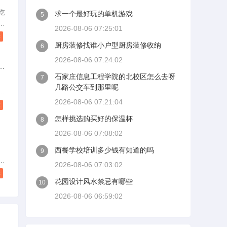
吃
求一个最好玩的单机游戏
5
学
好
2026-08-06 07:25:01
。
已
读
厨房装修找谁小户型厨房装修收纳
拥
6
跟
2026-08-06 07:24:02
习
新
石家庄信息工程学院的北校区怎么去呀
7
型
几路公交车到那里呢
饪
！
熟
2026-08-06 07:21:04
上
读
了
怎样挑选购买好的保温杯
8
规
2026-08-06 07:08:02
说
选
西餐学校培训多少钱有知道的吗
9
喜
是
2026-08-06 07:03:02
你
看
读
花园设计风水禁忌有哪些
整
10
急
2026-08-06 06:59:02
有
知