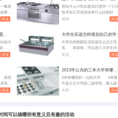
可能很多
太一样的。首先选择一个合适的国
一般采
现在什么小吃比较流行想学一门小
，但它的
家、一个合适的专业和一个合适的
，如果要
技术自己开店创业有什么比较
的心理感
校是最重要的，其次无论去哪里读
防潮、防
在甘肃新东方烹饪学校，众多学子
阅读
培训
阅
邯郸现在那找暑...
。集成吊
经成功创业，还有很多是本身已经
所谓的
有一家饭店，为了扩大经营，为了
是很
大学生应该怎样规划自己的学
斜坡。最
上时代潮流就返回学校深造。甘肃
生活工作才觉得充实
灶如何选
东方烹饪学校的很多老师都是在大
比如大
大学生的校园生活应该怎么过才充
选择吊
餐饮企业工作多年，具有深厚的烹
3级，学
实 恭喜啦，可以进入大学生活
不太了
功底，对不同地域的饮食差异都能
能有动
我今年毕业，现在正在找工作，楼
阅读
生活
阅
悉掌握，可以...
自己的目
说的很好！刚进大学，新鲜劲儿过
二是选。
以后都会有失落感，一定要好好的
2013年公办的三本大学有哪些
用到它
划一下自己四年的学习生活，跟你
如题谢谢了
想一下
说姐姐我的四年吧。大一，慎重的
 厨房
3本有哪些好一点的大学 3本要
，下面我
择两三个社团，不要盲目，要自己
家居风水
不是公立大学的二级学院，要么就
的.首
欢，要和里面的成员处得来，那样
的地位。
民办的学校要想上好点的，可以看
阅读
大学
阅
会很开心，不仅...
影响到居
公立大学怎么样，一般情况下学校
运势有比
体好的，三本水平也会跟着上去急
全面介绍
急三本重点院校有哪些独立与公办
对您有所
什么不说的详细点谢谢 但一些
时间可以搞哪些有意义且有趣的活动