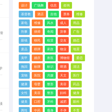
体
设计
广场舞
信息
咨询
，
基督教
酒店
吉他
票务
维修
家电
维修
风水
成人
用品
刑事
律师
奇闻
异事
广告
常
要
眼镜
移民
租赁
交友
婚恋
验
废品
棋牌
家政
物业
地震
美甲
婚庆
兽医
博物馆
爱恋
挽回
标牌
标识
啤酒
清洁
学
将
宠物
医院
月嫂
天文
医疗
带
健康
母婴
整形
美容
药品
女性
美容
整形
妇科
健身
健美
口腔
牙科
减肥
眼科
须
不
两性
中药
瘦身
不孕
不育