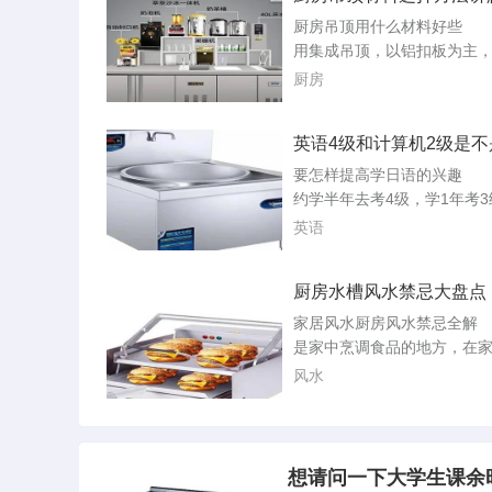
布置，农村住宅风水禁忌，
厨房吊顶用什么材料好些 
人看来这些者将是迷信罢了
用集成吊顶，以铝扣板为主
存在却影响着大多数中国人
求高一点，可以采用防火、
厨房
受，无论是否科学，...
腐蚀的高分子复合材料扣板
顶厨房选什么材料最理想 
英语4级和计算机2级是不
纳米抗油污，需要顶成一个
难过
好的办法就是直接使用集成
要怎样提高学日语的兴趣 
购厨卫吊顶材料 对于如何
约学半年去考4级，学1年考
顶的问题，很多装修业主还
两年后考2级，有目标方向才
英语
解。为此，记者...
力，以后学习中请经常提醒
标尚未实现，仍需努力。第
厨房水槽风水禁忌大盘点
因为以后在电脑上写文章要
们.我们学五十音图时，不要
家居风水厨房风水禁忌全解
子全记下来，而要慢慢的来
是家中烹调食品的地方，在
来谈谈物品是如何记五十音图
中，厨房风水占了相当重要
风水
先，要。给个...
厨房风水的好坏，不但直接
住者的健康，更和女主人的
较大的关系。本期，我们来
厨房风水的那些忌讳，希望
想请问一下大学生课余