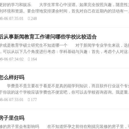
门相对
名的三本重点院校可能包括：北京
便更好的学习和娱乐 大学生常常心中没谱。如果完全按照兴趣，随意性
风水禁
电大学世纪学院：位于北京市，是
利环境和资源。要合理地安排课余时间，首先对自己在近期内的活动有一
教育部批准设...
要达到哪些目标，长远目标是什么，自己最迫切需要的是什么，各种活动
8-06 07:35:01
248
后从事新闻教育工作请问哪些学校比较适合
法学或是教育学硕士研究生不知道哪一个 对于新闻学专业学生来说，选
，可以从以下几个角度进行考虑：学科基础与兴趣：首先，考虑个人对这
景：考虑到未来的就业前景，法学专业的毕业生可以在律师事务所、企业
8-06 07:34:02
164
怎么样好吗
么 学费贵不贵主要在于看是不是真的能学到知识，而且软件行业这个专
于你说的这个学校应该学费也不便宜吧，你可以去学校咨询咨询。我是重
开的专业电子商务我不知道好不好 作为重庆足下软件学院的学生，您对
8-06 07:33:01
177
房子里住吗
装修的房子里会有影响吗 在不知道怀孕之前待在刚搞完装修的房子里，