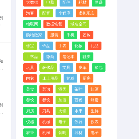
大数据
电脑
配件
耗材
网赚
淘客
配音
小程序
虚拟现实
例
物联网
数据恢复
域名空间
ur
购物败家
服装
手机
团购
珠宝
饰品
手表
化妆
礼品
工艺品
微商
笔记本
鞋类
和
玩具
奢侈品
文具
皮革
箱包
要
科二
内衣
床上用品
奶粉
厨房
美食
菜谱
酒类
茶叶
红酒
餐饮
餐饮
加盟
西餐
蜂蜜
到
厨房
刀具
火锅
水果
生鲜
的
仪器
机械
电子
仪器
仪表
农业
机械
音响
器材
电子