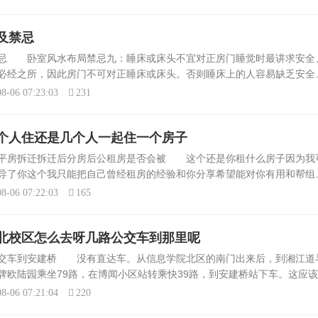
.
及禁忌
禁忌 卧室风水布局禁忌九：睡床或床头不宜对正房门睡觉时最讲求安全
必经之所，因此房门不可对正睡床或床头。否则睡床上的人容易缺乏安全
九：将床移动位置，使之不对着正门，另外可以经常关门或者加强房门的
8-06 07:23:03
231
.
个人住还是几个人一起住一个房子
处平房拆迁拆迁后分房后公租房是否会被 这个还是你租什么房子因为我
导了你这个我只能把自己曾经租房的经验和你分享希望能对你有用和帮组
候不要带太多现金和偏僻的地方不要一个人去4、说的天花乱坠的不要信
8-06 07:22:03
165
北校区怎么去呀几路公交车到那里呢
公交车到安建桥 没有直达车。从信息学院北区的南门出来后，到湘江道
牌欧陆园乘坐79路，在博闻小区站转乘快39路，到安建桥站下车。这应
家庄信息工程职业学院北校区附近有没有旅店宾馆或者能住的地方 位于
8-06 07:21:04
220