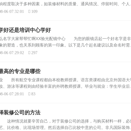
响程度取决于多种因素，如装修材料的质量、通风情况、停留时间、个人
材料：如果使用的材料环保达标，有害物质释放少，影响相对较小；反之
8-06 07:32:01
109
学好还是培训中心学好
么名字大家帮帮忙啊XX验光配镜中心 为您的眼镜店起一个好名字是非
象的塑造，也关系到顾客的第一印象。以下是几个起名建议以及命名时需
中可以包含“验光”、“配镜”等词汇，以突出店铺的专业服务。例如，“XX
8-06 07:29:02
297
最高的专业是哪些
专业 所有航空专业课程都由本校教师授课。语言类课程由北京外国语大
妆、游泳等课程则由经验丰富的外聘教师授课。毕业与就业：学生毕业后
证书，国家承认学历。学院保证100%的就业率，学生将在最后半年进行
8-06 07:28:01
83
择装修公司的方法
择 这种情况就要辛苦自己，对于装修公司的选择，与购买材料一样，必
艺、比价格、比现场管理。然后选择自己比较中意的公司。非凡国际装饰