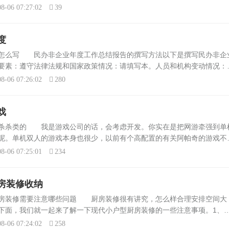
司哪家好怎么选择好的装修公司的 都说自己的装修公司好，但是具体怎
8-06 07:27:02
39
度
告怎么写 民办非企业年度工作总结报告的撰写方法以下是撰写民办非企
要素：遵守法律法规和国家政策情况：请填写本。人员和机构变动情况：
况。财务管理情况：请填写本年度财务管理情况。按照章程开展活动情况
8-06 07:26:02
280
戏
打杀杀类的 我是游戏公司的话，会考虑开发。你实在是把网游牵强到单
呢。单机双人的游戏本身也很少，以前有个高配置的有关阿帕奇的游戏不
个主驾一个副驾。实在是……找不出……去玩玩合金弹头吧……怎样可以
8-06 07:25:01
234
房装修收纳
厨房装修需要注意哪些问题 厨房装修很有讲究，怎么样合理安排空间大
下面，我们就一起来了解一下现代小户型厨房装修的一些注意事项。1、
切忌堆放太多的杂物。可以在厨房的地面和吊柜之间，安装一些可用于收
8-06 07:24:02
258