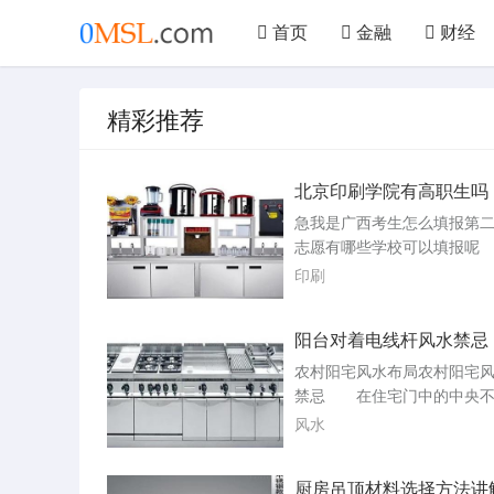
首页
金融
财经
文学
艺术
汽车
精彩推荐
美食
仪器
机械
北京印刷学院有高职生吗
急我是广西考生怎么填报第
志愿有哪些学校可以填报呢
专科批次等。根据自己的成
印刷
选择，选择填报的院校和专
报院校和专业时，要注意查
阳台对着电线杆风水禁忌
和专业的招生计划和录取要
可以填报的学校，这需要根
农村阳宅风水布局农村阳宅
招生情况和缺额计划来确定
禁忌 在住宅门中的中央不
在2023年，广西本科二批征
线杆、电灯柱或者是停车收
风水
的院校包括...
等，这种现象在风水学上来
为“穿心煞”，而如果阳宅犯“
厨房吊顶材料选择方法讲
煞”，那这套住。对于农村住