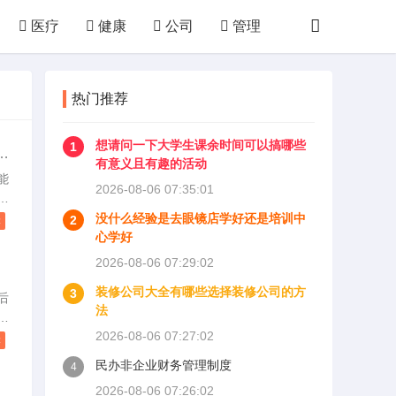
医疗
健康
公司
管理
技术
购物
败家
厨房
热门推荐
体育
运动
其他
想请问一下大学生课余时间可以搞哪些
1
啊
有意义且有趣的活动
能
2026-08-06 07:35:01
家
的
没什么经验是去眼镜店学好还是培训中
2
读
坐
心学好
什
2026-08-06 07:29:02
楚
装修公司大全有哪些选择装修公司的方
3
内
后
法
收
2026-08-06 07:27:02
好
读
国
民办非企业财务管理制度
4
多
2026-08-06 07:26:02
不