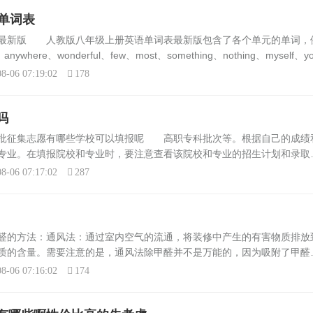
单词表
表最新版 人教版八年级上册英语单词表最新版包含了各个单元的单词，
ywhere、wonderful、few、most、something、nothing、myself、yo
d、some...
8-06 07:19:02
178
吗
二批征集志愿有哪些学校可以填报呢 高职专科批次等。根据自己的成绩
专业。在填报院校和专业时，要注意查看该院校和专业的招生计划和录取
需要根据当年的招生情况和缺额计划来确定。例如，在2023年，广西本
8-06 07:17:02
287
醛的方法：通风法：通过室内空气的流通，将装修中产生的有害物质排放
质的含量。需要注意的是，通风法除甲醛并不是万能的，因为吸附了甲醛
。植物净化法：利用植物的光合作用、呼吸作用将装修污染物吸收掉。但
8-06 07:16:02
174
.