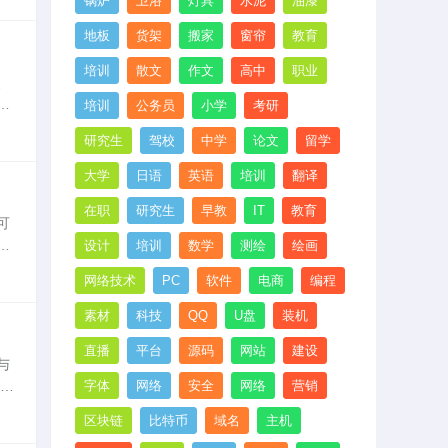
锅炉
卫浴
灯具
水泥
油漆
地板
货架
搬家
窗帘
教育
培训
散文
作文
高中
职业
、
培训
公务员
小学
考研
隔
研究生
驾校
中学
论文
留学
大学
日语
英语
培训
翻译
在职
研究生
早教
IT
教育
可
到
设计
培训
数学
测绘
绘画
，
网络技术
PC
软件
电商
编程
素材
科技
QQ
U盘
装机
直播
平台
源码
网站
建设
与
该是
字体
网络
安全
网络
营销
石
区块链
比特币
域名
主机