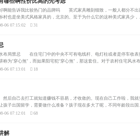
有哪些啊性价比高的先考虑
具好啊能告诉我比较热门的品牌吗 英式家具雕刻细致，一般人都分不出
乡村也是坐美式风格家具的，北京的。至于为什么它的这种美式家具少，
多的，国内和国外的都有，美克.美家、Legaeg，classic尊尼博家等
8-06 07:15:02
31
忌
风水布局禁忌 在住宅门中的中央不可有电线杆、电灯柱或者是停车收表
称为“穿心煞”，而如果阳宅犯“穿心煞”，那这套住。对于农村住宅风水
很多人看来这些者将是迷信罢了，但它的存在却影响着大多数中国人的心
8-06 07:13:01
18
 然后自己去打工就知道赚钱不容易，才收敛的。现在自己工作啦，我就
让孩子出国留学，需要做什么准备？孩子现在多大了呢，不同年龄段出国
一个合适的国家、一个合适的专业和一个合适的学校是最重要的，其次无
8-06 07:12:01
68
讲解