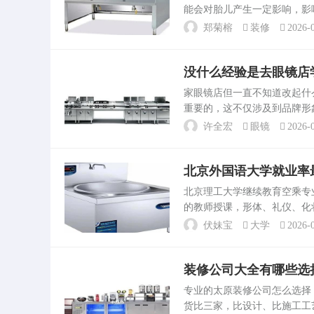
能会对胎儿产生一定影响，影
质等。以下是具体情况：装修
郑菊榕
装修
2026-0
则可能较大。通风状况：良...
没什么经验是去眼镜店
家眼镜店但一直不知道改起什
重要的，这不仅涉及到品牌形
注意的几点：体现专业性：名字
许全宏
眼镜
2026-0
光配镜中心”。...
北京外国语大学就业率
北京理工大学继续教育空乘
的教师授课，形体、礼仪、化
获得北京理工大学颁发的毕业
伏妹宝
大学
2026-0
薪实习。高。北京第二外...
装修公司大全有哪些选
专业的太原装修公司怎么选
货比三家，比设计、比施工工