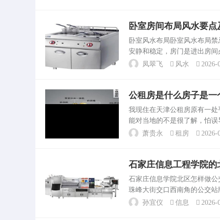
物品的墙面层架。这样，一些..
卧室房间布局风水要点
卧室风水布局卧室风水布局
安静和稳定，房门是进出房间
感，并且有损健康。化解方法
凤翠飞
风水
2026-0
音效果。卧室风。房屋布局风..
公租房是什么房子是一
我现住在天津公租房原有一
能对当地的不是很了解，怕误
你有。去租房子的地方看的时
萧贵永
租房
2026-0
小心骗子5、租房和有熟人...
石家庄信息工程学院的
石家庄信息学院北区怎样做
珠峰大街交口西南角的公交站
最近，也是最快的路线。石
孙宜仪
信息
2026-0
家庄市新华区友谊北大...