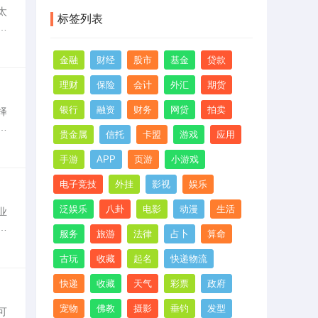
邮
太
经
标签列表
个
对
金融
财经
股市
基金
贷款
理财
保险
会计
外汇
期货
银行
融资
财务
网贷
拍卖
择
两
贵金属
信托
卡盟
游戏
应用
法
手游
APP
页游
小游戏
电子竞技
外挂
影视
娱乐
泛娱乐
八卦
电影
动漫
生活
业
庆
服务
旅游
法律
占卜
算命
新
古玩
收藏
起名
快递物流
快递
收藏
天气
彩票
政府
宠物
佛教
摄影
垂钓
发型
可