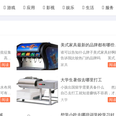
游戏
应用
影视
娱乐
生活
服务
汽配
房产
装修
教育
培训
网络
国防
军事
农业
林园
化工
轻工
美式家具最新的品牌都有哪些
性价比高的先考虑
二批征集
谁可以告知什么牌子美式家具好啊
 高职
告诉我比较热门的品牌吗 英式
绩和志愿
具雕刻细致，一般人都分不出两者
阅读
家具
阅
业。在填
区别，觉得很类似。比邻乡村也是
看该院校
美式风格家具的，北京的。至于为
大学生暑假去哪里打工
求。至于
么它的这种美式家具少，我就不清
据当年的
了。美式家具的品牌也蛮多的，国
风水布局
小孩出国留学需要具备什么 然
。例如，
和国外的都有，美克.美家、Legae
可有电
自己去打工就知道赚钱不容易，才
集志愿
g，classic尊尼博家等，这些都是
表费表
敛的。现在自己工作啦，我就变得
阅读
大学
阅
国...
讲称
抠门哈哈～问题三：打算让孩子出
穿心
留学，需要做什么准备？孩子现在
解
想学小吃去哪培训学校学习好
宅风水
大了呢，不同年龄段出国的要求也