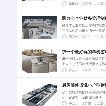
错，太原排名前三的装修公
钱悦静
公司
2026-0
样，咱们都不知道，自己如...
民办非企业财务管理制
民办非企业年度工作总结报
年度工作总结报告的一些关键
填写本年度人员和机构变动情
苏武伦
财务
2026-0
请填写本年度按。民办非理...
求一个最好玩的单机游
求一个双人玩的单机游戏打
上去了，还不如玩玩魔兽世界
得什么名字了，可以双人，一
罗芬岚
游戏
2026-0
一个网路游戏变成单机版自...
厨房装修找谁小户型厨
小户型厨房装修效果图欣赏
小，它是有一定的注意事项。
充分利用厨房收纳空间小厨房
关云之
装修
2026-0