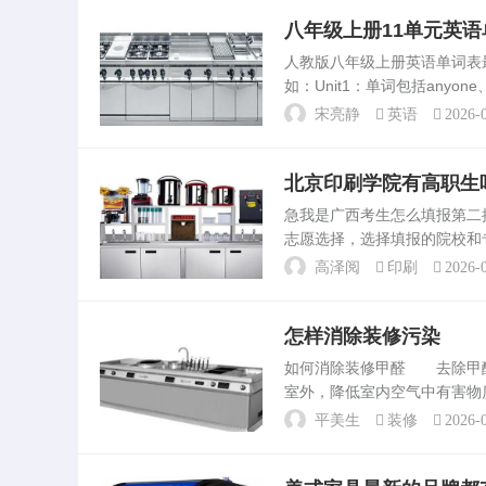
八年级上册11单元英语
人教版八年级上册英语单词
如：Unit1：单词包括anyone、an
self、hen、pig、seem、bore
宋亮静
英语
2026-0
北京印刷学院有高职生
急我是广西考生怎么填报第
志愿选择，选择填报的院校和
求。至于可以填报的学校，这
高泽阅
印刷
2026-0
批征集志愿的院校包括...
怎样消除装修污染
如何消除装修甲醛 去除甲
室外，降低室内空气中有害物
材料仍然存在释放甲醛的可能
平美生
装修
2026-0
要。如何去除新装修房子的甲..