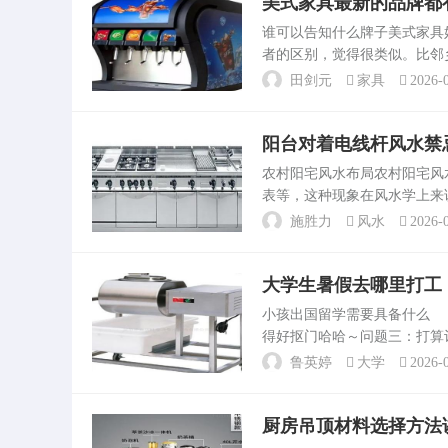
美式家具最新的品牌都
谁可以告知什么牌子美式家
者的区别，觉得很类似。比邻
就不清楚了。美式家具的品牌也蛮
田剑元
家具
2026-0
这些都是国...
阳台对着电线杆风水禁
农村阳宅风水布局农村阳宅
表等，这种现象在风水学上来讲
置，农村住宅风水禁忌，可能
施胜力
风水
2026-0
感受，无论是否科学，...
大学生暑假去哪里打工
小孩出国留学需要具备什么
得好抠门哈哈～问题三：打算
要求也不太一样的。首先选择
鲁英婷
大学
2026-0
去哪里读。邯郸现在那找暑...
厨房吊顶材料选择方法