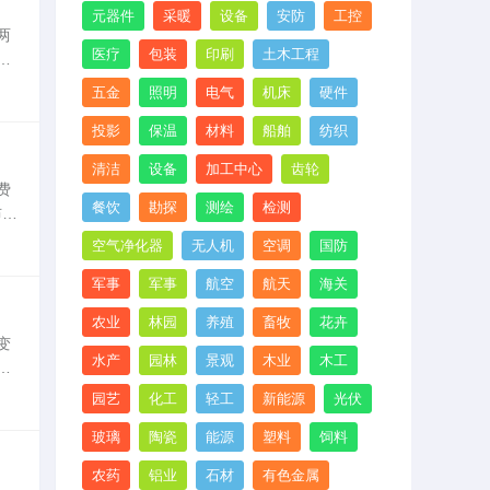
元器件
采暖
设备
安防
工控
两
医疗
包装
印刷
土木工程
我
，
五金
照明
电气
机床
硬件
投影
保温
材料
船舶
纺织
清洁
设备
加工中心
齿轮
费
餐饮
勘探
测绘
检测
布
理
空气净化器
无人机
空调
国防
军事
军事
航空
航天
海关
农业
林园
养殖
畜牧
花卉
变
水产
园林
景观
木业
木工
的
论
园艺
化工
轻工
新能源
光伏
玻璃
陶瓷
能源
塑料
饲料
农药
铝业
石材
有色金属