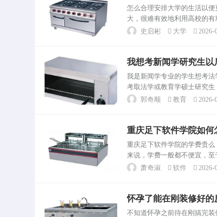
帮助。一、厨房门忌与入户
怎么合理安排大学的生活以
《阳宅3要》。家居厨房装修
大，很难有效地利用高校的有
忌 而且厨房...
理智的分析。看看自己近期内
史启彬
大学
2026-0
自己发展的意义又有多大等...
我想考新闻学研究生以
我是新闻学专业的学生想考
考取法学或教育学硕士研究生
个领域的兴。适合你。就业前
郭奇顺
教育
2026-0
务部门、政府机构等从事法...
重庆足下软件学院如何
重庆足下软件学院的学费贵
来说，学费一般都不便宜，至
足下软件学院的学生学院新
萧奇淑
软件
2026-0
开设的电子商务专业有所疑...
怀孕了能在刚装修好的
不知道怀孕之前待在刚搞完