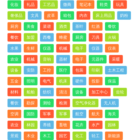
化妆
礼品
工艺品
微商
笔记本
鞋类
玩具
奢侈品
文具
皮革
箱包
内衣
床上用品
奶粉
厨房
美食
菜谱
酒类
茶叶
红酒
餐饮
餐饮
加盟
西餐
蜂蜜
厨房
刀具
火锅
水果
生鲜
仪器
机械
电子
仪器
仪表
农业
机械
音响
器材
电子
元器件
采暖
设备
安防
工控
医疗
包装
印刷
土木工程
五金
照明
电气
机床
硬件
投影
保温
材料
船舶
纺织
清洁
设备
加工中心
齿轮
餐饮
勘探
测绘
检测
空气净化器
无人机
空调
国防
军事
军事
航空
航天
海关
农业
林园
养殖
畜牧
花卉
水产
园林
景观
木业
木工
园艺
化工
轻工
新能源