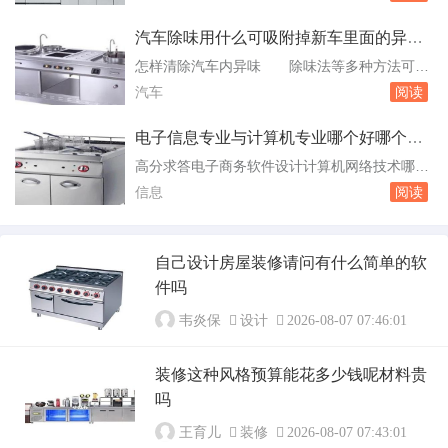
有墙壁，劳动力和材料本钱一起，包装，约25
元/㎡。铺设地板时，可以挑选一些复合地板。装
汽车除味用什么可吸附掉新车里面的异味
修费用平常最多。事实上，客厅的装饰没必要太
的
怎样清除汽车内异味 除味法等多种方法可以
奢华，因此，您可以挑选简约风格而不降落档
清除汽车内异味。开窗通风经常开窗通风，这是
汽车
阅读
次。简约风格可以减少装饰材料的数量，但要
最为直接的方法，可以加速车内空气流通，有助
注...
于车内空气中的异味及甲醛。去除车里的座椅保
电子信息专业与计算机专业哪个好哪个有
护膜增加新车座椅和空气的流通。减少异味产生
前景
高分求答电子商务软件设计计算机网络技术哪个
源根除或减少异味的最好也是最实用的方法。使
专业好 这个专业对高中数学的要求较高。软
信息
阅读
用草药甲醛清洁剂可以使。去除汽车内异味用什
件设计专业的学生通常会有较好的就业前景，他
么方法...
们可以在毕业后从事软件开发、测试、维护等工
作。随着信息技术的不断发展，软件设计专业的
自己设计房屋装修请问有什么简单的软
毕业生将会有很多机会。计算机网络技术：计算
件吗
机网络技术专业培养具备扎实的电子技术、计算
机技术...
韦炎保
设计
2026-08-07 07:46:01
装修这种风格预算能花多少钱呢材料贵
吗
王育儿
装修
2026-08-07 07:43:01