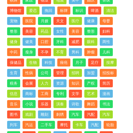
棋牌
家政
物业
地震
美甲
婚庆
兽医
博物馆
爱恋
挽回
标牌
标识
啤酒
清洁
宠物
医院
月嫂
天文
医疗
健康
母婴
整形
美容
药品
女性
美容
整形
妇科
健身
健美
口腔
牙科
减肥
眼科
两性
中药
瘦身
不孕
不育
男科
肿瘤
儿科
保健品
生物
科技
痤疮
月子
足疗
按摩
生育
性病
公司
管理
招聘
加盟
招投标
税务
会展
人力
资源
知识
产权
简历
信息
商标
工商
专利
文学
艺术
漫画
音乐
小说
乐器
演奏
诗歌
舞蹈
书法
图书
戏剧
雕刻
刺绣
汽车
汽配
汽车
列车
汽运
二手车
摩托
卡车
汽配
轮胎