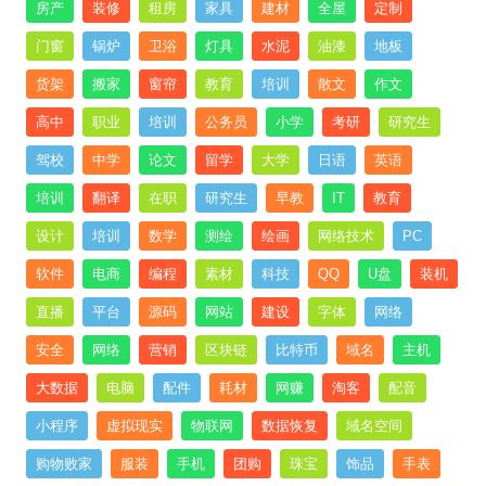
房产
装修
租房
家具
建材
全屋
定制
门窗
锅炉
卫浴
灯具
水泥
油漆
地板
货架
搬家
窗帘
教育
培训
散文
作文
高中
职业
培训
公务员
小学
考研
研究生
驾校
中学
论文
留学
大学
日语
英语
培训
翻译
在职
研究生
早教
IT
教育
设计
培训
数学
测绘
绘画
网络技术
PC
软件
电商
编程
素材
科技
QQ
U盘
装机
直播
平台
源码
网站
建设
字体
网络
安全
网络
营销
区块链
比特币
域名
主机
大数据
电脑
配件
耗材
网赚
淘客
配音
小程序
虚拟现实
物联网
数据恢复
域名空间
购物败家
服装
手机
团购
珠宝
饰品
手表