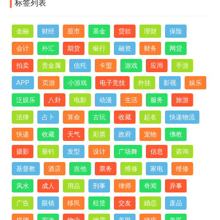
标签列表
金融
财经
股市
基金
贷款
理财
保险
会计
外汇
期货
银行
融资
财务
网贷
拍卖
贵金属
信托
卡盟
游戏
应用
手游
APP
页游
小游戏
电子竞技
外挂
影视
娱乐
泛娱乐
八卦
电影
动漫
生活
服务
旅游
法律
占卜
算命
古玩
收藏
起名
快递物流
快递
收藏
天气
彩票
政府
宠物
佛教
摄影
垂钓
发型
设计
广场舞
信息
咨询
基督教
酒店
吉他
票务
维修
家电
维修
风水
成人
用品
刑事
律师
奇闻
异事
广告
眼镜
移民
租赁
交友
婚恋
废品