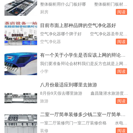
觉得自行办理复杂或不确定如何操作，可以考虑
整体橱柜用什么门板好哪 整体橱柜门板材料
寻求专业的移民顾问或律师的帮助。请注意，具
的选择取决于个人喜好、预算以及厨房的整体风
厨房
阅读
体的续长居流程可能会随着。关于法国留学
格。以下是几种常见的橱柜门板材料及其特点：
兼职积累...
实木颗粒板：这种材料是由木材边角料经过高温
目前市面上那种品牌的空气净化器好
压制而成，具有防潮、防变形的优点，同时价格
空气净化器哪个牌子好 空气净化器圣帝尼的
相对较低，适合预算有限的家庭。实木多层板：
好，而其价格我觉得也不算很贵，一般较好的空
空气净化器
阅读
由多层实木薄片叠加压制而成，具。橱柜门板用
净化产品也就这个价了吧，而我感觉圣帝尼的更
什么材...
加的物有所值，性价比很高。另外，我个人建议
有一个关于小学生是否应该上网的辩论会
你可以考虑买圣帝尼近期新出的几款空气净化器
我是反方及认为弊大于利
我们要准备辩论会材料我们是反方也就是上网弊
产品，无论哪方面感觉都很不错，功能多，质量
处大于利而我是总结 4.青少年上网首先的一
小学
阅读
也好，高效节能，而且清洁起来也很方便。空气
大危害就是会影响视力。据统计，经常上网的学
净化器...
生中近视的比例大约占60%。第二大危害就是电
八月份最适应到哪里去旅游
脑所释放出来的辐射，具有相当强烈的危害。反
8月份9天假去哪里旅游 鑫昌隆潜水旅游度假
方第一辩手：我方之所以认为上网的弊大于利，
村★★★07796013360，6012931，QQ330397
旅游
阅读
是认为有很多不适宜我们的地方.我们经过讨论
451，100150/人，在南湾镇上，有住房。珊瑚
总...
种类丰富，但是海水较浅，也可以坐船直接看
二室一厅简单装修多少钱二室一厅简单装
到。南湾还有一家深蓝户外运动俱乐部，07796
修要注意的事项都包括
一室二厅装修窍门一室二厅装修价格 水电改
013337，6012514。晚上退潮后去猪崽岛翻螃
造的本钱约为30元/米包括人工和材料。3.房子涂
装修
阅读
蟹、...