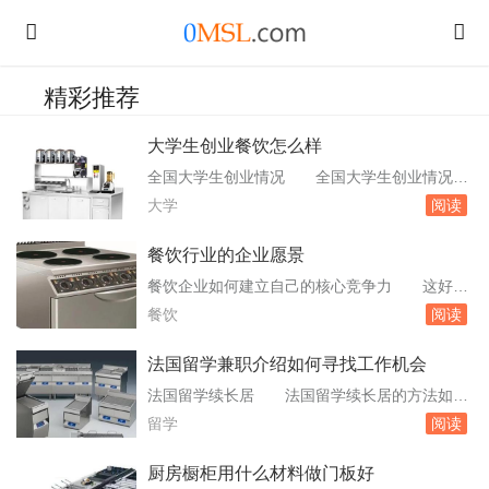
精彩推荐
大学生创业餐饮怎么样
全国大学生创业情况 全国大学生创业情况主
要包括以下几个方面：创业动机：大学生创业的
大学
阅读
动机多样化，主要包括自我价值实现、对某一行
业的热爱、家庭影响等因素。其中，自我价值实
餐饮行业的企业愿景
现是最主要的动机。创业领域：大学生创业的领
餐饮企业如何建立自己的核心竞争力 这好象
域广泛，涵盖了餐饮、农业、IT、运输、教育、
是一个比较严肃的话题，特别是对于餐饮企业这
餐饮
阅读
文化等多个行业。其中，餐饮。大学生水果店怎
样产品同质化严重的行业。首先让我们来分析一
么样...
下餐饮企业的产品以高端餐饮为例：1：菜。以
法国留学兼职介绍如何寻找工作机会
及招聘—上岗—使其了解企业企业愿景并为之服
法国留学续长居 法国留学续长居的方法如
务—企业和员工共同发展的企业战略循环这两个
下：了解居留许可类型：根据个人情况选择合适
留学
阅读
循环的结合。合肥一斗米餐饮管理有限公司怎么
的居留许可类型。例如，本科毕业生如果签署了
样 ...
雇佣合同，可以申请“受。寻求专业帮助：如果
厨房橱柜用什么材料做门板好