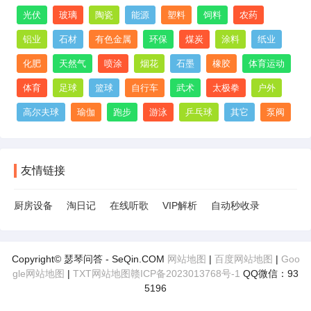
光伏
玻璃
陶瓷
能源
塑料
饲料
农药
铝业
石材
有色金属
环保
煤炭
涂料
纸业
化肥
天然气
喷涂
烟花
石墨
橡胶
体育运动
体育
足球
篮球
自行车
武术
太极拳
户外
高尔夫球
瑜伽
跑步
游泳
乒乓球
其它
泵阀
友情链接
厨房设备
淘日记
在线听歌
VIP解析
自动秒收录
Copyright© 瑟琴问答 - SeQin.COM
网站地图
|
百度网站地图
|
Goo
gle网站地图
|
TXT网站地图
赣ICP备2023013768号-1
QQ微信：93
5196