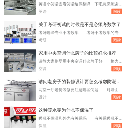
的决策知情权，对本部门政策有决议权及抗辩
英语小笑话当看笑话给偶翻译一下吧急需跪谢
权；7、有权享有公司规定的有关福利待遇；8、
以下是一些英语小笑话及其中文翻译：Q：Wh
英语
阅读
其它职权；六、岗位职责1、计划管理1.1、。我
atdoyougetwhenyoucrossasnowmanandashar
想要...
k？A：Frostbite.翻译：雪人和鲨鱼杂交出来的
关于考研初试的时候是不是必须考数学了
是什么？——冻伤。Q：Howdoestheoceansay
考研哪些专业不考数学 考研不考数学的专业
hello？A：Itwav...
包括：哲学类：如哲学专业。法学类：如法学专
考研
阅读
业。教育学类：如教育学专业。文学类：如中国
语言文学、外国语言文学、新闻传播学等。历史
家用中央空调什么牌子的比较好求推荐
学类：如历史学专业。理学类：如人文地理学、
请教大家别墅用中央空调什么牌子好 格力：
生理学、物理化学等某些专业可能需要考统计
格力中央空调设备质量和产品技术不错，售后服
空调
阅读
学。医学类：如基础医学、预防医。考研考行政
务也很到位，性价比较高，制冷制热方面出风强
管理学要...
劲。美的：美的中央空调变频技术节能，大风。
请问老房子的装修设计要怎么考虑防潮的
家用中央空调等产品，2010年，特灵中央空调被
问题
两室一厅老房装修要注意哪些问题 对墙面改
誉为最好的水系统中央空调品牌，成为行业主要
造老房子怎么装修墙面是一个比较重视的问题，
设计
阅读
的领导者。以上品牌的中央空调都有各自的优
因为墙面是包含整个房子的空间，面积非常大，
势。...
影响也比较大。对旧房地面、墙、顶面的改造重
这种暖水壶为什么不保温了
点可放在装饰材料上，同时请专业人员对房屋进
暖瓶不保温和外壳有关系吗 有关系暖瓶不保
行勘察，如果有明显裂纹、不平整、脱落、起砂
温和外壳有关系。老式玻璃暖水瓶，不保温与外
保温
阅读
等现象，那就要进行修补处理了。铲除墙面油。