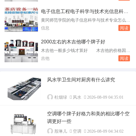
壳关系不大，现在的双层不锈钢的不保温与外壳
楼房装...
关系很大，因为当外壳有破损时不能保持两层不
电子信息工程电子科学与技术光信息科学
锈钢之间的真空状态，容易形成热传导，从而丧
与技术电子信息科学与技术
黄冈师范学院的电子信息科学与技术专业怎么
失热量，不保温了。暖水瓶装冷水后再装热水是
样 黄冈师范学院的电子信息科学与技术专业
信息
阅读
不是就不保温了 不会暖水瓶装冷水后再装热
是一个旨在培养具备电子学、计算机科学和信息
水，不...
科学基础知识的专业。以下是该专业的几个特
2000左右的木吉他哪个牌子好
点：专业定位与培养目标：该专业以黄冈本地为
木吉他一般多少钱才算好 木吉他的价格因品
基础，辐射长江中游经济带，面向长三角和珠三
牌、材质、工艺等因素而异。以下是根据不同质
吉他
阅读
角，致力于培养从事光电科技、信息科技、计算
量和价格的木吉他推荐：入门级别：对于初学者
机科技、自...
来说，入门级别的木吉他价格相对较低。例如，
YamahaF600原声款云杉木吉他是一款适合初学
风水学卫生间对厨房有什么讲究
者的吉他，价格在1000元左右。在这个价位，你
可以找到一些基本功能和质量的吉。想买...
杜烟绿
风水
2026-08-09 04:35:01
空调哪个牌子好格力和美的相比哪个空
调更好一些
殷琳儿
空调
2026-08-09 04:34:02