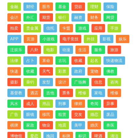
金融
财经
股市
基金
贷款
理财
保险
会计
外汇
期货
银行
融资
财务
网贷
拍卖
贵金属
信托
卡盟
游戏
应用
手游
APP
页游
小游戏
电子竞技
外挂
影视
娱乐
泛娱乐
八卦
电影
动漫
生活
服务
旅游
法律
占卜
算命
古玩
收藏
起名
快递物流
快递
收藏
天气
彩票
政府
宠物
佛教
摄影
垂钓
发型
设计
广场舞
信息
咨询
基督教
酒店
吉他
票务
维修
家电
维修
风水
成人
用品
刑事
律师
奇闻
异事
广告
眼镜
移民
租赁
交友
婚恋
废品
棋牌
家政
物业
地震
美甲
婚庆
兽医
博物馆
爱恋
挽回
标牌
标识
啤酒
清洁