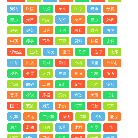
宠物
医院
月嫂
天文
医疗
健康
母婴
整形
美容
药品
女性
美容
整形
妇科
健身
健美
口腔
牙科
减肥
眼科
两性
中药
瘦身
不孕
不育
男科
肿瘤
儿科
保健品
生物
科技
痤疮
月子
足疗
按摩
生育
性病
公司
管理
招聘
加盟
招投标
税务
会展
人力
资源
知识
产权
简历
信息
商标
工商
专利
文学
艺术
漫画
音乐
小说
乐器
演奏
诗歌
舞蹈
书法
图书
戏剧
雕刻
刺绣
汽车
汽配
汽车
列车
汽运
二手车
摩托
卡车
汽配
轮胎
房产
装修
租房
家具
建材
全屋
定制