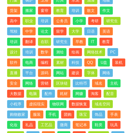
门窗
锅炉
卫浴
灯具
水泥
油漆
地板
货架
搬家
窗帘
教育
培训
散文
作文
高中
职业
培训
公务员
小学
考研
研究生
驾校
中学
论文
留学
大学
日语
英语
培训
翻译
在职
研究生
早教
IT
教育
设计
培训
数学
测绘
绘画
网络技术
PC
软件
电商
编程
素材
科技
QQ
U盘
装机
直播
平台
源码
网站
建设
字体
网络
安全
网络
营销
区块链
比特币
域名
主机
大数据
电脑
配件
耗材
网赚
淘客
配音
小程序
虚拟现实
物联网
数据恢复
域名空间
购物败家
服装
手机
团购
珠宝
饰品
手表
化妆
礼品
工艺品
微商
笔记本
鞋类
玩具