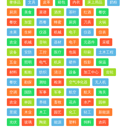
奢侈品
文具
皮革
箱包
内衣
床上用品
奶粉
厨房
美食
菜谱
酒类
茶叶
红酒
餐饮
餐饮
加盟
西餐
蜂蜜
厨房
刀具
火锅
水果
生鲜
仪器
机械
电子
仪器
仪表
农业
机械
音响
器材
电子
元器件
采暖
设备
安防
工控
医疗
包装
印刷
土木工程
五金
照明
电气
机床
硬件
投影
保温
材料
船舶
纺织
清洁
设备
加工中心
齿轮
餐饮
勘探
测绘
检测
空气净化器
无人机
空调
国防
军事
军事
航空
航天
海关
农业
林园
养殖
畜牧
花卉
水产
园林
景观
木业
木工
园艺
化工
轻工
新能源
光伏
玻璃
陶瓷
能源
塑料
饲料
农药