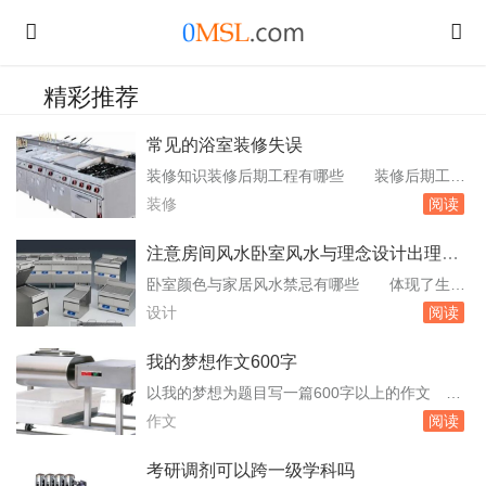
精彩推荐
常见的浴室装修失误
装修知识装修后期工程有哪些 装修后期工程
包括但不限于以下几个方面：安装墙面置物架：
装修
阅读
很多人选择在装修完成后再安装墙面置物架，这
是一个错误的做法。因为安装置物。与订制产品
注意房间风水卧室风水与理念设计出理想
厂家联系上门安装：装修后期是集中安装室内
房间
卧室颜色与家居风水禁忌有哪些 体现了生活
门、木地板、橱柜、浴室柜、厨房与卫浴的吊顶
的纯真与理想，可以让人感受轻松舒适。在卧室
设计
阅读
等订制产品的时间段，这些安装工作的。浴室地
的设计中，绿色的选择往往是最明智时尚的，绿
滑导致我...
色的基调配上其它颜色的装饰，能让人们的生活
我的梦想作文600字
更加的清新亮丽，达到烦忧皆忘的境界。结合风
以我的梦想为题目写一篇600字以上的作文
水学来说，不同方位的卧室，根据风水可以选择
我的梦想，我的路梦想，就像理想的风筝，带着
作文
阅读
不同的颜色。住宅东及东南，宜选择绿、蓝色。
追梦人的期待，带着对蓝天的向往，起飞，翱
卧室颜...
翔！我有一个非常伟大的梦想，就是希望在长大
考研调剂可以跨一级学科吗