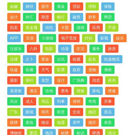
金融
财经
股市
基金
贷款
理财
保险
会计
外汇
期货
银行
融资
财务
网贷
拍卖
贵金属
信托
卡盟
游戏
应用
手游
APP
页游
小游戏
电子竞技
外挂
影视
娱乐
泛娱乐
八卦
电影
动漫
生活
服务
旅游
法律
占卜
算命
古玩
收藏
起名
快递物流
快递
收藏
天气
彩票
政府
宠物
佛教
摄影
垂钓
发型
设计
广场舞
信息
咨询
基督教
酒店
吉他
票务
维修
家电
维修
风水
成人
用品
刑事
律师
奇闻
异事
广告
眼镜
移民
租赁
交友
婚恋
废品
棋牌
家政
物业
地震
美甲
婚庆
兽医
博物馆
爱恋
挽回
标牌
标识
啤酒
清洁