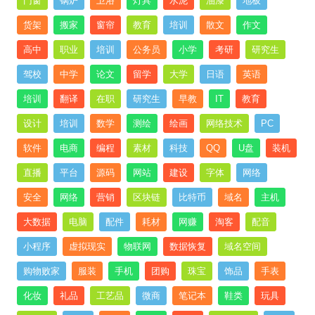
门窗
锅炉
卫浴
灯具
水泥
油漆
地板
货架
搬家
窗帘
教育
培训
散文
作文
高中
职业
培训
公务员
小学
考研
研究生
驾校
中学
论文
留学
大学
日语
英语
培训
翻译
在职
研究生
早教
IT
教育
设计
培训
数学
测绘
绘画
网络技术
PC
软件
电商
编程
素材
科技
QQ
U盘
装机
直播
平台
源码
网站
建设
字体
网络
安全
网络
营销
区块链
比特币
域名
主机
大数据
电脑
配件
耗材
网赚
淘客
配音
小程序
虚拟现实
物联网
数据恢复
域名空间
购物败家
服装
手机
团购
珠宝
饰品
手表
化妆
礼品
工艺品
微商
笔记本
鞋类
玩具