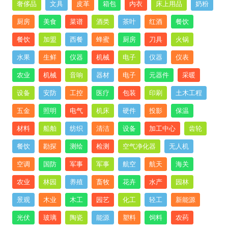
奢侈品
文具
皮革
箱包
内衣
床上用品
奶粉
厨房
美食
菜谱
酒类
茶叶
红酒
餐饮
餐饮
加盟
西餐
蜂蜜
厨房
刀具
火锅
水果
生鲜
仪器
机械
电子
仪器
仪表
农业
机械
音响
器材
电子
元器件
采暖
设备
安防
工控
医疗
包装
印刷
土木工程
五金
照明
电气
机床
硬件
投影
保温
材料
船舶
纺织
清洁
设备
加工中心
齿轮
餐饮
勘探
测绘
检测
空气净化器
无人机
空调
国防
军事
军事
航空
航天
海关
农业
林园
养殖
畜牧
花卉
水产
园林
景观
木业
木工
园艺
化工
轻工
新能源
光伏
玻璃
陶瓷
能源
塑料
饲料
农药