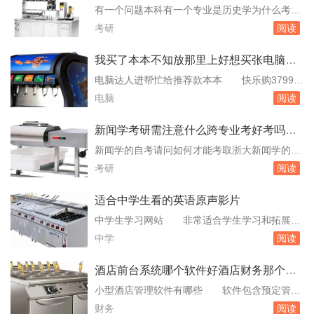
后能成为一位出色的科学家，利用自己的聪明才
有一个问题本科有一个专业是历史学为什么考研
智造福人类.我最想发明的是"；性格转换机"；.这
究生的时候要分为 研究生教育是按学科来划
考研
阅读
种机器可以将人的恶念消除，...
分的，在历史学门类下设有三个一级学科：考古
学、世界史、中国史。后两个学科考研内容国家
我买了本本不知放那里上好想买张电脑桌
统考课一样，专业课不同。统考虽然可以调剂，
不知什么样的好
电脑达人进帮忙给推荐款本本 快乐购3799送
但是调剂并不是一件容易的事情。统考和自主命
木质电脑桌包鼠，现在国庆去电脑城买在3500价
电脑
阅读
题参考教材就是教育部指定的11本教材，或者北
位就可以拿下，人脸识别，触摸板锁定，很使用
师大...
的功能。L60010B12R这个系列也不错。华硕K4
新闻学考研需注意什么跨专业考好考吗怎
0EA四千左右，亮点是配到奥特蓝星音响，听歌
样根据自己实力选学校
新闻学的自考请问如何才能考取浙大新闻学的研
看电影是个享受。4741G四千多两百，i3330M
究生呢我可以考吗 简称“考研”，这包括公共
考研
阅读
玩游戏性价比高。只玩...
课和专业课两部分。你需要根据浙大当年的招生
简章，准备好相应的考试科目，并进行系统的复
适合中学生看的英语原声影片
习和备考。提交申请。你只需耐心等待学校的录
中学生学习网站 非常适合学生学习和拓展知
取通知。如果你被录取，恭喜你！你可以开始规
识层面。FT中文网ftchinese.com：英国《金融
中学
阅读
划自己的研究生学习生活了。需要注意的是，能
时报》集团旗下唯一的中文商业财经网站，内容
否考...
偏商业财经，但并不枯燥乏味，中学生也能看
酒店前台系统哪个软件好酒店财务那个软
懂。该网站的一大特色是双语阅读、英语速度、
件好
小型酒店管理软件有哪些 软件包含预定管
原声视频以及英语电台，能够锻炼学生的口语、
理、散客开单、团体开单、增加消费、宾客结
财务
阅读
听力、阅读等能力。英。中学生教育网站...