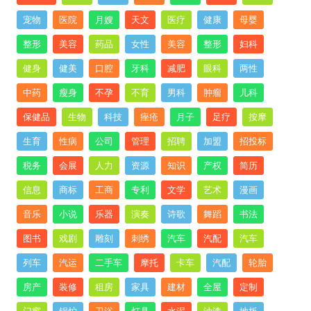
宠物
医院
月嫂
天文
医疗
健康
母婴
整形
美容
药品
女性
美容
整形
妇科
健身
健美
口腔
牙科
减肥
眼科
两性
中药
瘦身
不孕
不育
男科
肿瘤
儿科
保健品
生物
科技
痤疮
月子
足疗
按摩
生育
性病
公司
管理
招聘
加盟
招投标
税务
会展
人力
资源
知识
产权
简历
信息
商标
工商
专利
文学
艺术
漫画
音乐
小说
乐器
演奏
诗歌
舞蹈
书法
图书
戏剧
雕刻
刺绣
汽车
汽配
汽车
列车
汽运
二手车
摩托
卡车
汽配
轮胎
房产
装修
租房
家具
建材
全屋
定制