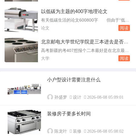
帐、VIP管理、协议单位管理、营业查询、财务
管理、商品管理、交班管理、系统设置等主要功
以低碳为主题的400字地理论文
能。云飞酒店管理系统：该款酒店管理系统采用
有关低碳生活的论文600800字 但由于“低碳
先进的酒店管理模式，结合中国酒店管理实际特
生活”理念至少顺应了人类“未雨绸缪”的谨慎原则
论文
阅读
点开发而成。系统包括前台信息。哪款酒店管理
和追求完美的心理与理想，因此“宁可信其有，
软件比较...
不愿信其无”，“低碳生活”理念也就渐渐被世界各
北京邮电大学世纪学院是三本进去是否可
国所接受。世界被气候问题所困扰，但世界是由
以考二本
高考新疆的考407想报个二本最好是在北京最差
不同地理环境、不同发展阶段的国家和地区组
的本科都行啊 北京邮电大学世纪学院：成立
大学
阅读
成，我们必须各自做出努力在这。有关低...
于2005年，是经教育部批准、由北京邮电大学与
原北京邮电大学世纪学院合作举办的一所全日制
普通高等本科院校。以上信息提供了在北京的一
小户型设计需要注意什么
些二本院校选项，但需要注意的是，具体的录取
分数线可能会因每年的招生情况和政策有所不
同...
孙盛梦
设计
2026-08-08 05:09:01
装修房子要多长时间
陈龙叶
装修
2026-08-08 05:08:02