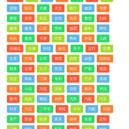
宠物
医院
月嫂
天文
医疗
健康
母婴
整形
美容
药品
女性
美容
整形
妇科
健身
健美
口腔
牙科
减肥
眼科
两性
中药
瘦身
不孕
不育
男科
肿瘤
儿科
保健品
生物
科技
痤疮
月子
足疗
按摩
生育
性病
公司
管理
招聘
加盟
招投标
税务
会展
人力
资源
知识
产权
简历
信息
商标
工商
专利
文学
艺术
漫画
音乐
小说
乐器
演奏
诗歌
舞蹈
书法
图书
戏剧
雕刻
刺绣
汽车
汽配
汽车
列车
汽运
二手车
摩托
卡车
汽配
轮胎
房产
装修
租房
家具
建材
全屋
定制