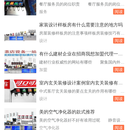
等。PP塑料可以应用在日常用品，比如塑料盆、
餐厅服务员的岗位职责 餐厅服务员的岗位职
塑料瓶、塑料杯等。PP材料又叫聚丙烯，一种白
责主要包括以下几个方面：准备工作：整理好仪
服务
阅读
色蜡状材料，外观透明而轻，有无色、无。...
容仪表，化淡妆，准时点到，不迟到、早退，服
从餐厅领班的领导和指挥，认真、快速的完成工
家装设计样板房有什么需要注意的地方吗
作任务。上班前了解就餐人数及时间，了解宴请
房屋装修样板房的注意事项样板房装修技巧有什
来宾有无其他特殊要求，做好针对个性化服务工
么 并不需要很亮的光线，但在其他的日常居
设计
阅读
作。正式开餐前，按照领班安排认真做。餐厅服
住活动中，必须要有亮点房屋装修样板房的注意
务员的...
事项是什么，在装修的时候要注意水电路的设
有什么建材企业在招商我想加盟代理一个
计，还有节约用钱方面的问题。不要重复布线，
好点的牌子
建材行业权威性的网站有哪些 聚集国内外5
以免浪费线路，而且也会有很大的隐患，这些需
千多家地板企业，数万个地板代理加盟商，精准
加盟
阅读
要注意的装修事项一定不要忽视。样板房装修技
的品牌地板招商加盟代理信息，海量的地板产
巧有什么...
品、精美的地板图片和甚么是地板装修案例；建
室内玄关装修设计案例室内玄关装修有什
立了行业最优秀的地板人材资源库，提供地板行
么方法
中式客厅玄关装修的要点玄关的作用有哪些
业最及时、最全面的地板新闻资讯。9正建材
大家要了解装修的要点和小常识。中式装修还是
设计
阅读
网：9正建材网中国建材第一网是建材行业门。
很多人都喜欢的装修玄关的类型，来看看中式客
招商外包公...
厅玄关装修的要点是什么，玄关的作用有哪些
美的空气净化器的款式推荐
呢。新中式玄关的采光要亮堂，切忌太过昏暗。
美的空气净化器好不好有谁用过呢 静音设
由于大多数的客厅玄关规划都是没有天然光源
计：尽管具备高效的净化能力，美的空气净化器
空气净化器
阅读
的，所以我们在真正设计的时候就要对这方面多