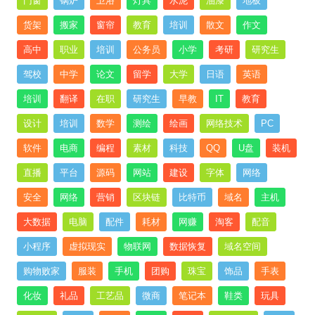
门窗
锅炉
卫浴
灯具
水泥
油漆
地板
货架
搬家
窗帘
教育
培训
散文
作文
高中
职业
培训
公务员
小学
考研
研究生
驾校
中学
论文
留学
大学
日语
英语
培训
翻译
在职
研究生
早教
IT
教育
设计
培训
数学
测绘
绘画
网络技术
PC
软件
电商
编程
素材
科技
QQ
U盘
装机
直播
平台
源码
网站
建设
字体
网络
安全
网络
营销
区块链
比特币
域名
主机
大数据
电脑
配件
耗材
网赚
淘客
配音
小程序
虚拟现实
物联网
数据恢复
域名空间
购物败家
服装
手机
团购
珠宝
饰品
手表
化妆
礼品
工艺品
微商
笔记本
鞋类
玩具