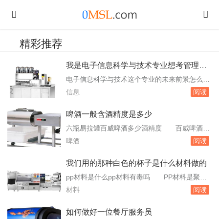
精彩推荐
我是电子信息科学与技术专业想考管理类
研究生考哪个专业比较合适
电子信息科学与技术这个专业的未来前景怎么
样 对掌握电子信息科学与技术的人才渴求更
信息
阅读
加强烈。这些领域不仅提供了丰富的就业机会，
还为专业人才提供了广阔的职业发展空间。深造
啤酒一般含酒精度是多少
与发展：电子信息科学与技术专业的学生还可以
六瓶易拉罐百威啤酒多少酒精度 百威啤酒度
通过深造，进一步提升自己的专业素养。攻读硕
数是11.5°，它的酒精含量应该大约为3.1%。百
啤酒
阅读
士或博士学位后，他们可以进入科研机构或高
威啤酒一般的麦芽糖浓度为6%至19%，其中1
校，从事相...
0%至12%浓度的啤酒最为普遍。RIO和啤酒的酒
我们用的那种白色的杯子是什么材料做的
精度哪个高 RIO的酒精度在3至4之间，啤酒
pp材料是什么pp材料有毒吗 PP材料是聚丙
的酒精度在2、5至3、5之间，所以RIO的酒精度
烯，为无毒、无臭、无味的乳白色高结晶的聚合
材料
阅读
更高。RIO：锐澳鸡尾...
物。PP材料就是聚丙烯，是一种树脂品种，有很
好的综合性能，比如耐溶剂、耐油类、耐弱酸碱
如何做好一位餐厅服务员