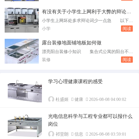
在运行时的噪音却保持在较低水平。这使得它适
花点心。客...
合在卧室、客厅等需要安静环境的地方使用。用
有没有关于小学生上网利于大弊的辩论资
户满意度：从用户评价来看，美的空气净化器的
料啊要少量的谢谢
小学生上网坏处多求辩论词少一点急 以下是
性价比相对较高，且品牌信誉良好。多数用户对
关于“小学生上网坏处多”的辩论词：对身体健康
小学
阅读
其性能表示满意，并愿意推荐给他人。综上。美
的影响：小学生上网会对身体健康造成影响，如
的家用空...
视力损害、颈椎病和肥胖等。长时间使用电脑、
露台装修地面铺地板如何做
手机等电子设备会导致眼睛疲劳，使视力下降。
漂亮阳台装修小知识 集合式公寓的阳台不能
据统计，小学生近视的比例已经高达60%以上，
随意改变，应尽量保持其统一的外观。阳台可以
装修
阅读
其中很大一部分原因就是长时间上网导致的。求
铺设仿古砖或鹅卵石，不宜铺地板。如果阳台朝
小...
南，长期受太阳曝晒，雨借风。阳台地面的防水
要确保有一定的坡度，低的一边为排水口，阳台
学习心理健康课程的感受
与室内房间要有至少10mm的高差。在装修客厅
与阳台的。卧室铺地板用隔音棉找平可以吗
阳台...
杜盛姬
健康
2026-08-08 04:00:02
光电信息科学与工程专业都可以报什么
岗位
祁堂朗
信息
2026-08-08 03:59:01