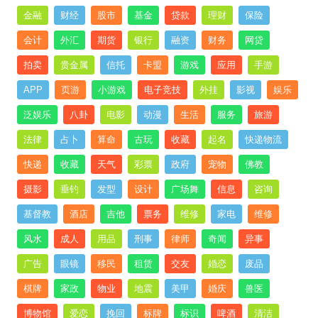
金融
财经
股市
基金
贷款
理财
保险
会计
外汇
期货
银行
融资
财务
网贷
拍卖
贵金属
信托
卡盟
游戏
应用
手游
APP
页游
小游戏
电子竞技
外挂
影视
娱乐
泛娱乐
八卦
电影
动漫
生活
服务
旅游
法律
占卜
算命
古玩
收藏
起名
快递物流
快递
收藏
天气
彩票
政府
宠物
佛教
摄影
垂钓
发型
设计
广场舞
信息
咨询
基督教
酒店
吉他
票务
维修
家电
维修
风水
成人
用品
刑事
律师
奇闻
异事
广告
眼镜
移民
租赁
交友
婚恋
废品
棋牌
家政
物业
地震
美甲
婚庆
兽医
博物馆
爱恋
挽回
标牌
标识
啤酒
清洁