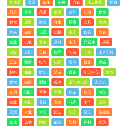
奢侈品
文具
皮革
箱包
内衣
床上用品
奶粉
厨房
美食
菜谱
酒类
茶叶
红酒
餐饮
餐饮
加盟
西餐
蜂蜜
厨房
刀具
火锅
水果
生鲜
仪器
机械
电子
仪器
仪表
农业
机械
音响
器材
电子
元器件
采暖
设备
安防
工控
医疗
包装
印刷
土木工程
五金
照明
电气
机床
硬件
投影
保温
材料
船舶
纺织
清洁
设备
加工中心
齿轮
餐饮
勘探
测绘
检测
空气净化器
无人机
空调
国防
军事
军事
航空
航天
海关
农业
林园
养殖
畜牧
花卉
水产
园林
景观
木业
木工
园艺
化工
轻工
新能源
光伏
玻璃
陶瓷
能源
塑料
饲料
农药