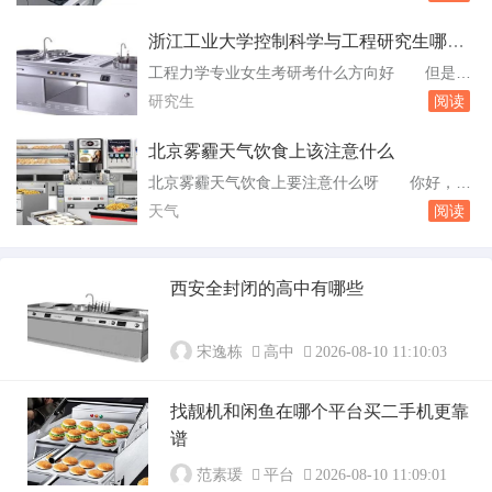
业相关的内容，这不仅可以帮助他们在开学后更
了这个...
好地跟上课程进度，还可以加深对专业知识的理
浙江工业大学控制科学与工程研究生哪个
解。学习感兴趣的技能：暑假也是一个学习自己
方向比较好
工程力学专业女生考研考什么方向好 但是也
感兴趣的东西的好时机。例如，可以学习烹饪、
是比较安稳的，工作地点主要在沈阳、西安、北
研究生
阅读
绘画、音乐等。这些技能不仅。小学生放暑假在
京、上海。全国工程力学专业排名情况排名学校
家能干...
名称1大连理工大学2上海交通大学3同济大学4南
北京雾霾天气饮食上该注意什么
京航空航天大学5哈尔滨工业大学6清华大学7北
北京雾霾天气饮食上要注意什么呀 你好，雾
京理工大学8浙江大学9西安交通大学10重庆大学
天的饮食应该选择清淡易消化且富含维生素的食
天气
阅读
11中国矿业大学12河海大学1。是导航...
物，多喝水，多吃新鲜蔬菜和水果，这样不仅可
补充各种维生素和无机盐，还能起到润肺除燥、
祛痰止咳、健脾补肾的作用。北京雾霾天气饮食
西安全封闭的高中有哪些
要注意什么呢 你好，雾天的饮食宜选择清淡
易消化且富含维生素的食物，多饮水，多吃新鲜
蔬菜和...
宋逸栋
高中
2026-08-10 11:10:03
找靓机和闲鱼在哪个平台买二手机更靠
谱
范素瑗
平台
2026-08-10 11:09:01