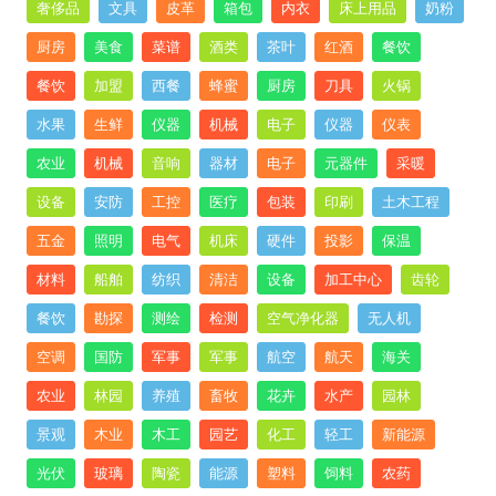
奢侈品
文具
皮革
箱包
内衣
床上用品
奶粉
厨房
美食
菜谱
酒类
茶叶
红酒
餐饮
餐饮
加盟
西餐
蜂蜜
厨房
刀具
火锅
水果
生鲜
仪器
机械
电子
仪器
仪表
农业
机械
音响
器材
电子
元器件
采暖
设备
安防
工控
医疗
包装
印刷
土木工程
五金
照明
电气
机床
硬件
投影
保温
材料
船舶
纺织
清洁
设备
加工中心
齿轮
餐饮
勘探
测绘
检测
空气净化器
无人机
空调
国防
军事
军事
航空
航天
海关
农业
林园
养殖
畜牧
花卉
水产
园林
景观
木业
木工
园艺
化工
轻工
新能源
光伏
玻璃
陶瓷
能源
塑料
饲料
农药