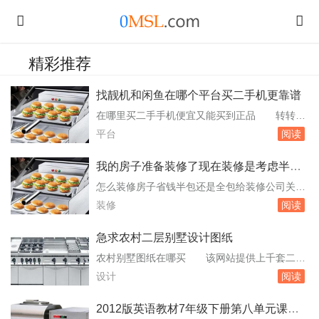
精彩推荐
找靓机和闲鱼在哪个平台买二手机更靠谱
在哪里买二手手机便宜又能买到正品 转转：
初期以二手机起家，平台自带权威专业的质检功
平台
阅读
能，并为已质检商品出具质检报告，购买较为安
心。找靓机：专业的二手机交易平台，推出了。
我的房子准备装修了现在装修是考虑半包
机和翻新机。机型较少且均为国行版本，但只要
好还是全包呢
怎么装修房子省钱半包还是全包给装修公司关镇
是有的，绝对是正品二手机，价格合理，每款二
铨怎么样 装修房子省钱的方法：选择合适的
装修
阅读
手机型的缺点及验机结果在主页展示，是靠谱的
装修方式：全包和半包是两种常见的装修方式。
二手机...
全包意味着所有工作都由装修公司完成，业主只
急求农村二层别墅设计图纸
需监督和验收。无法直接评价关镇铨的可靠性。
农村别墅图纸在哪买 该网站提供上千套二
在选择装修公司时，建议您综合考虑公司的资
层、二层半、三层、三层半、四层农村自建别墅
设计
阅读
质、经验、口碑以及服务质量等因素，并尽可能
设计图、别墅平面图、别墅户型图、别墅效果图
多地收集...
及农村房屋设计图供您使用，让建好房子更轻
2012版英语教材7年级下册第八单元课文