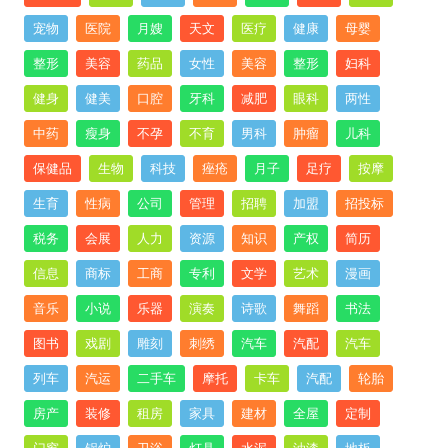
宠物
医院
月嫂
天文
医疗
健康
母婴
整形
美容
药品
女性
美容
整形
妇科
健身
健美
口腔
牙科
减肥
眼科
两性
中药
瘦身
不孕
不育
男科
肿瘤
儿科
保健品
生物
科技
痤疮
月子
足疗
按摩
生育
性病
公司
管理
招聘
加盟
招投标
税务
会展
人力
资源
知识
产权
简历
信息
商标
工商
专利
文学
艺术
漫画
音乐
小说
乐器
演奏
诗歌
舞蹈
书法
图书
戏剧
雕刻
刺绣
汽车
汽配
汽车
列车
汽运
二手车
摩托
卡车
汽配
轮胎
房产
装修
租房
家具
建材
全屋
定制