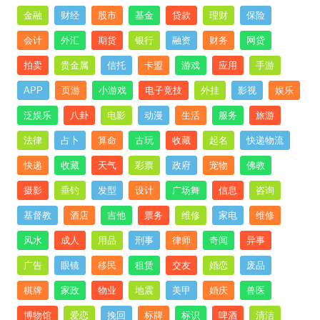
金融
财经
股市
基金
贷款
理财
保险
会计
外汇
期货
银行
融资
财务
网贷
拍卖
贵金属
信托
卡盟
游戏
应用
手游
APP
页游
小游戏
电子竞技
外挂
影视
娱乐
泛娱乐
八卦
电影
动漫
生活
服务
旅游
法律
占卜
算命
古玩
收藏
起名
快递物流
快递
收藏
天气
彩票
政府
宠物
佛教
摄影
垂钓
发型
设计
广场舞
信息
咨询
基督教
酒店
吉他
票务
维修
家电
维修
风水
成人
用品
刑事
律师
奇闻
异事
广告
眼镜
移民
租赁
交友
婚恋
废品
棋牌
家政
物业
地震
美甲
婚庆
兽医
博物馆
爱恋
挽回
标牌
标识
啤酒
清洁