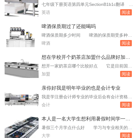
松！该网站的别墅设计图纸及效果图均为高典设
语翻译
七年级下册英语第四单元SectionB1b1c翻译
计公司原创别墅设计作品。今日头条https：//ww
以下是七年级下册英语第四单元SectionB1b，1c
英语
阅读
w.toutiao.com/answer/...
的翻译：1b：听录音并圈出汤姆想要从他的房间
里带走的东西。1c：妈妈：你好。汤姆：嗨，妈
啤酒保质期过了还能喝吗
妈。你。你的英语书在哪里？请注意，以上是1b
啤酒保质期多少时间 啤酒的保质期受多种因
和1c的内容翻译，不是对话的完整翻译。如果需
素影响，包括类型、包装方式、储存条件等。以
啤酒
阅读
要更多内容的翻译...
下是具体介绍：普通啤酒：保质期通常为2个
月。含糖11度至12度的熟啤酒：保质期为4个
想在学校开个奶茶店加盟什么品牌好加盟
月。14度的啤酒：保质期为3个月。10.5度的熟
费大概多少
想开一家奶茶店哪个比较好点 它是目前国内
啤酒：保质期为50天。鲜啤酒：常温下难以保
少有的奶茶连锁店加盟品牌，而且目前在全国已
加盟
阅读
存，冷藏条件下最多可保存1个月。罐装。啤
经开设了大约500家分店。他的分店遍布了全国4
酒...
0多个城市，几乎你在每一个城市的。所以他的
亲你好我是明年毕业的也是会计专业
分店在学校旁边可以看见很多，因为他是做学生
我是学注册会计师专业的毕业后会有会计资格证
的生意，相反，由于学生的顾客数量很多，所以
我想问一下我有必要 它证明了您具备从事会
会计
阅读
其实开一家酒瓯奶茶的话，完全不用担心没有。
计工作的基本能力和资格。就业竞争力：虽然注
兰...
册会计师专业的毕业生在就业市场上具有一定的
本人是一名大学生想利用暑假时间学一些
优势，但拥有会计资格证将进一步提升您的竞争
烹饪方面的技术但是不知道
暑假三个月学点什么好 学习与专业相关的知
力，增加就业机会。职业发展：会计资格证不仅
识：大学生可以利用暑假时间自学一些与自己专
大学
阅读
是就业的敲门砖，也是职业发展的重要基础。有