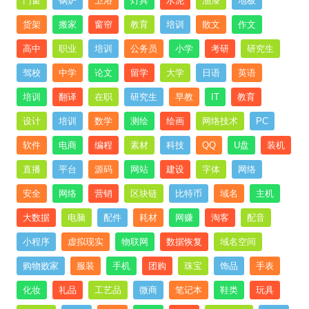
门窗
锅炉
卫浴
灯具
水泥
油漆
地板
货架
搬家
窗帘
教育
培训
散文
作文
高中
职业
培训
公务员
小学
考研
研究生
驾校
中学
论文
留学
大学
日语
英语
培训
翻译
在职
研究生
早教
IT
教育
设计
培训
数学
测绘
绘画
网络技术
PC
软件
电商
编程
素材
科技
QQ
U盘
装机
直播
平台
源码
网站
建设
字体
网络
安全
网络
营销
区块链
比特币
域名
主机
大数据
电脑
配件
耗材
网赚
淘客
配音
小程序
虚拟现实
物联网
数据恢复
域名空间
购物败家
服装
手机
团购
珠宝
饰品
手表
化妆
礼品
工艺品
微商
笔记本
鞋类
玩具