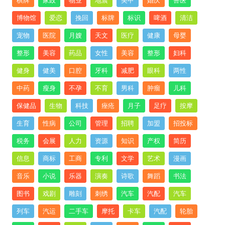
棋牌
家政
物业
地震
美甲
婚庆
兽医
博物馆
爱恋
挽回
标牌
标识
啤酒
清洁
宠物
医院
月嫂
天文
医疗
健康
母婴
整形
美容
药品
女性
美容
整形
妇科
健身
健美
口腔
牙科
减肥
眼科
两性
中药
瘦身
不孕
不育
男科
肿瘤
儿科
保健品
生物
科技
痤疮
月子
足疗
按摩
生育
性病
公司
管理
招聘
加盟
招投标
税务
会展
人力
资源
知识
产权
简历
信息
商标
工商
专利
文学
艺术
漫画
音乐
小说
乐器
演奏
诗歌
舞蹈
书法
图书
戏剧
雕刻
刺绣
汽车
汽配
汽车
列车
汽运
二手车
摩托
卡车
汽配
轮胎