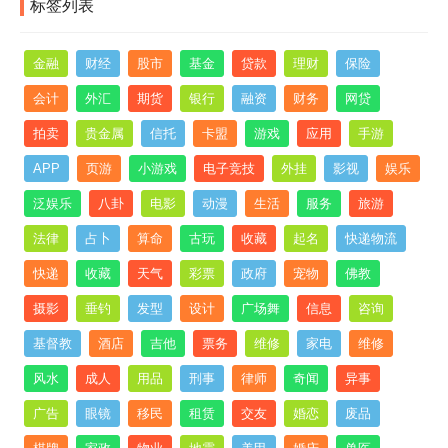
标签列表
金融
财经
股市
基金
贷款
理财
保险
会计
外汇
期货
银行
融资
财务
网贷
拍卖
贵金属
信托
卡盟
游戏
应用
手游
APP
页游
小游戏
电子竞技
外挂
影视
娱乐
泛娱乐
八卦
电影
动漫
生活
服务
旅游
法律
占卜
算命
古玩
收藏
起名
快递物流
快递
收藏
天气
彩票
政府
宠物
佛教
摄影
垂钓
发型
设计
广场舞
信息
咨询
基督教
酒店
吉他
票务
维修
家电
维修
风水
成人
用品
刑事
律师
奇闻
异事
广告
眼镜
移民
租赁
交友
婚恋
废品