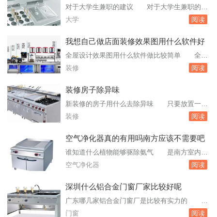
数人群来说都希望选择全套精装修，可以更方便
对于大学生兼职的建议 对于大学生兼职的建
的居住和使用。来看看全套精装修包括什么呢，
议如下：选择合适的兼职：尽量选择与自己专业
大学
阅读
精装修房子怎么验收呢，这些小常识对于大家选
和目标职业相关的兼职，这样既能提升自己，又
择精装。...
能赚取零花钱。避免选择出苦力却没有什么收获
我想自己做店面装修效果图用什么软件好
的职业，也不要迷信网络兼职，特别是那些看起
全屋设计效果图用什么软件做比较简单 全屋
来轻松但实际风险高的工作，如电商刷单等。注
设计效果图的制作可以选择以下几种较为简单的
装修
阅读
意兼职的安全性：兼职时要注意。作为大学学生
软件：酷家乐：一款流行的全屋定制设计软件，
出外兼...
提供了丰富的家居模型和素材，支持3D和VR设
装修房子除异味
计，可以帮助设计师快速创建设计方案，并为客
新装修的房子用什么去除异味 只要放置一段
户提供交互式的体验。此外，酷家乐还提供了报
时间就可以了。使用清水在新装修好的房子中，
装修
阅读
价和订单管理功能，方便设计师和客户进行沟通
根据功能空间放上几盆清水，水中添加一些葱
和交...
段、橘子皮等，放置一段时间就能去除异味。或
空气净化器真的有用吗南方应该不需要吧
着在水中加点米醋进入，放置在炉子熏蒸，也可
谁知道什么植物能够驱除氨气 是南方室内与
以慢慢去除异味。以上方法可以帮助您有效地去
室外园林布置的重要材料之一。四季常青的叶片
空气净化器
阅读
除新装修房子中的异味，希望对您有所帮。新装
对于吸收空气中的杂质气体尤为有效，龙舌兰能
修房子除...
吸附家居中多余的氨气。白掌：。它绿色的棕榈
深圳什么铝合金门窗厂家比较好呢
叶对二甲苯和甲醛有十分有效的净化作用。水培
广东哪几家铝合金门窗厂是比较有实力的 我
袖珍椰子：它是高效空气净化器。由于它能同时
大伯在深圳那边开=了=个铿固门窗店。他也挺不
门窗
阅读
净化空气中的苯、三氯乙烯和甲。房间会有味道