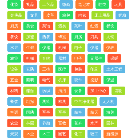
化妆
礼品
工艺品
微商
笔记本
鞋类
玩具
奢侈品
文具
皮革
箱包
内衣
床上用品
奶粉
厨房
美食
菜谱
酒类
茶叶
红酒
餐饮
餐饮
加盟
西餐
蜂蜜
厨房
刀具
火锅
水果
生鲜
仪器
机械
电子
仪器
仪表
农业
机械
音响
器材
电子
元器件
采暖
设备
安防
工控
医疗
包装
印刷
土木工程
五金
照明
电气
机床
硬件
投影
保温
材料
船舶
纺织
清洁
设备
加工中心
齿轮
餐饮
勘探
测绘
检测
空气净化器
无人机
空调
国防
军事
军事
航空
航天
海关
农业
林园
养殖
畜牧
花卉
水产
园林
景观
木业
木工
园艺
化工
轻工
新能源