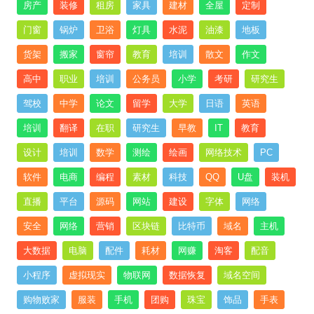
房产
装修
租房
家具
建材
全屋
定制
门窗
锅炉
卫浴
灯具
水泥
油漆
地板
货架
搬家
窗帘
教育
培训
散文
作文
高中
职业
培训
公务员
小学
考研
研究生
驾校
中学
论文
留学
大学
日语
英语
培训
翻译
在职
研究生
早教
IT
教育
设计
培训
数学
测绘
绘画
网络技术
PC
软件
电商
编程
素材
科技
QQ
U盘
装机
直播
平台
源码
网站
建设
字体
网络
安全
网络
营销
区块链
比特币
域名
主机
大数据
电脑
配件
耗材
网赚
淘客
配音
小程序
虚拟现实
物联网
数据恢复
域名空间
购物败家
服装
手机
团购
珠宝
饰品
手表