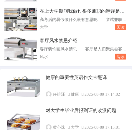
容易的，之前加盟的那个门窗厂太不靠谱了，实
吗 ...
力小不说，平时对经销商也不理不睬的，他感觉
在上大学期间我做过很多兼职的翻译是什
被坑了，趁亏损还不算多的时候果断弃了，选了
么意思
高考后的暑假做什么最有意思呢 尝试兼职：
现在的铿固。铿固是专做欧式门窗的，风格比较
积累人生经验，在假期中，学生们也可以尝试去
大学
阅读
突出，容易给别人留下印象；深圳十大铝合金门
兼职。发展兴趣：缓解压力，高考之后，学生们
窗品...
可以抽出时间来发展自己的兴趣爱好，比如。学
客厅风水禁忌介绍
化妆穿搭：高中因为学习大家都少了很多打扮的
客厅装饰画风水禁忌 客厅是人们聚集会客的
时间，现在高考结束了可以学学化妆穿搭啥了
主要场所，同样，客厅风水在家居风水中也是相
风水
阅读
的，然后美美的去上大学。自学一些技能：大学
当有讲究的，它直接牵动着你与你家人、朋友的
里。在校...
运势。今天就简单的为您介绍下客厅装饰画风水
禁忌。客厅装饰画风水禁忌一山水画，要观其水
健康的重要性英语作文带翻译
势的方向，一定要向屋内流，不可向外流，风水
上讲山主人丁水管财，水流入乃。家庭客厅风水
禁忌谁...
任维泽
健康
2026-08-09 17:14:02
对大学生毕业后报到证的改派问题
黄心珠
大学
2026-08-09 17:13:01