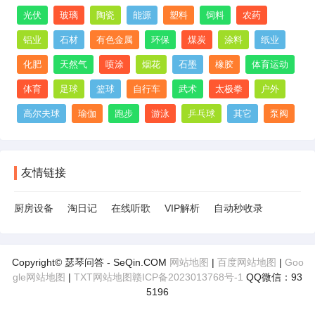
光伏
玻璃
陶瓷
能源
塑料
饲料
农药
铝业
石材
有色金属
环保
煤炭
涂料
纸业
化肥
天然气
喷涂
烟花
石墨
橡胶
体育运动
体育
足球
篮球
自行车
武术
太极拳
户外
高尔夫球
瑜伽
跑步
游泳
乒乓球
其它
泵阀
友情链接
厨房设备
淘日记
在线听歌
VIP解析
自动秒收录
Copyright© 瑟琴问答 - SeQin.COM
网站地图
|
百度网站地图
|
Goo
gle网站地图
|
TXT网站地图
赣ICP备2023013768号-1
QQ微信：93
5196