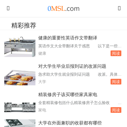
精彩推荐
健康的重要性英语作文带翻译
英语作文大全带翻译关于感恩 以下是一些关
于感恩的英语作文及其中文翻译：感恩的重要性
健康
阅读
英文：Thanksgivingisaphilosophyoflifeisgreatwi
sdom.Awisemanshouldn。始终保持健康的心
对大学生毕业后报到证的改派问题
态。感恩的态度英文：Therearetooanytroublesi
急求助大学生就业报到证问题 改派。具体依
nli...
照当地政策。就业报到证的遗失补办：毕业生就
大学
阅读
业报到证遗失的，须由本人向毕业学校就业主管
部门提出申请，由学校就业主管部门提供毕业生
精装修房子该买哪些家具家电
个人申请、毕业学校就业主管部门证明和原派遣
全套精装修包括什么精装修房子怎么验收 全
单位证明在省就业中心统一办理。以上就是大学
套装修是有家具家电等方面准备的一种装修方
家电
阅读
生就业报到证可能出现的问题及。急应届毕业生
法，而且全套装修不仅仅是基础装修那么简单，
报到证...
而且也有全套的一些家具家电的设计，对于大多
大学在外面兼职的收获都有哪些