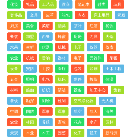
化妆
礼品
工艺品
微商
笔记本
鞋类
玩具
奢侈品
文具
皮革
箱包
内衣
床上用品
奶粉
厨房
美食
菜谱
酒类
茶叶
红酒
餐饮
餐饮
加盟
西餐
蜂蜜
厨房
刀具
火锅
水果
生鲜
仪器
机械
电子
仪器
仪表
农业
机械
音响
器材
电子
元器件
采暖
设备
安防
工控
医疗
包装
印刷
土木工程
五金
照明
电气
机床
硬件
投影
保温
材料
船舶
纺织
清洁
设备
加工中心
齿轮
餐饮
勘探
测绘
检测
空气净化器
无人机
空调
国防
军事
军事
航空
航天
海关
农业
林园
养殖
畜牧
花卉
水产
园林
景观
木业
木工
园艺
化工
轻工
新能源