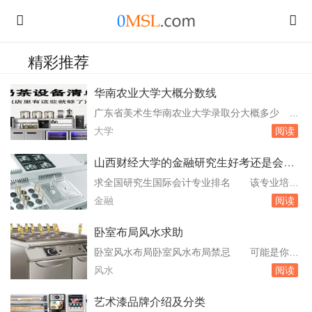
精彩推荐
华南农业大学大概分数线
广东省美术生华南农业大学录取分大概多少
今年的，现在还不知道，参考往年浮动10%上下
大学
阅读
吧。我想上华南农业大学帮帮忙 它是国家双
一流建设高校、211工程建设高校。学校入选了
山西财经大学的金融研究生好考还是会计
卓越农林人才教育培养计划、广东省高水平大学
好考大概分数得多少就业
求全国研究生国际会计专业排名 该专业培养
建设高校、粤港澳高校联盟、CDIO工程教育联
高质量的会计人才。历届毕业生几乎100%就业
金融
阅读
盟成员。华南农业大学位于广东省广州市。如
并从事会计、审计或相关工作，就业单位主要为
果...
大中型企事业单位、金融机构、国家机关和会计
卧室布局风水求助
师事务所等。4、中央财经大学【专业特色】该
卧室风水布局卧室风水布局禁忌 可能是你的
校会计系始建于1952年。现具有学士、硕士、博
我是风水布局出现了问题。下面介绍15条卧室风
风水
阅读
士学位授予权，办学层次齐全。曾率。哪所学
水布局禁忌及化解方法。在家居设计中融入风
校...
水，可以让空间设计更合理，装修更科学，颜色
艺术漆品牌介绍及分类