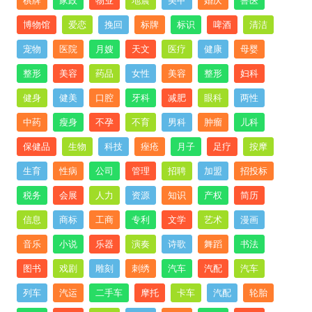
棋牌
家政
物业
地震
美甲
婚庆
兽医
博物馆
爱恋
挽回
标牌
标识
啤酒
清洁
宠物
医院
月嫂
天文
医疗
健康
母婴
整形
美容
药品
女性
美容
整形
妇科
健身
健美
口腔
牙科
减肥
眼科
两性
中药
瘦身
不孕
不育
男科
肿瘤
儿科
保健品
生物
科技
痤疮
月子
足疗
按摩
生育
性病
公司
管理
招聘
加盟
招投标
税务
会展
人力
资源
知识
产权
简历
信息
商标
工商
专利
文学
艺术
漫画
音乐
小说
乐器
演奏
诗歌
舞蹈
书法
图书
戏剧
雕刻
刺绣
汽车
汽配
汽车
列车
汽运
二手车
摩托
卡车
汽配
轮胎