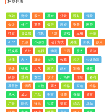
标签列表
金融
财经
股市
基金
贷款
理财
保险
会计
外汇
期货
银行
融资
财务
网贷
拍卖
贵金属
信托
卡盟
游戏
应用
手游
APP
页游
小游戏
电子竞技
外挂
影视
娱乐
泛娱乐
八卦
电影
动漫
生活
服务
旅游
法律
占卜
算命
古玩
收藏
起名
快递物流
快递
收藏
天气
彩票
政府
宠物
佛教
摄影
垂钓
发型
设计
广场舞
信息
咨询
基督教
酒店
吉他
票务
维修
家电
维修
风水
成人
用品
刑事
律师
奇闻
异事
广告
眼镜
移民
租赁
交友
婚恋
废品