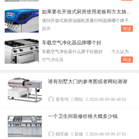
列的培训课程。这些课程可能包括美容技术、客
的是，甲...
户服务、营销策略等方面的知识。选址装修：在
如果要在开放式厨房使用老板和方太抽油
完成培训后，您需要为自己的美容院选择一个合
烟机哪个好
请问开放式厨房油烟机质量行吗选择哪个牌子么
适的地点，并进行装修。在这个过程中，品牌方
求告知 开放式厨房对油烟机的要求较高，以
厨房
阅读
可能会为您提供一些指导。开美容院选址有什么
下是几个推荐的品牌和型号：方太：方太是中国
需要注...
知名的高端厨电品牌，以其高品质和创新技术著
车载空气净化器品牌哪个好
称。方太的油。老板子品牌的新款旗舰机型，拥
车载空气净化器什么牌子比较好 个人认为德
有24立方米/分钟的风量和1000帕的最大静压，
赛西威的中央扶手空气净化器还行的，开机就会
空气净化器
阅读
油脂分离率达到91%，并且采用了免清洁涡轮...
自动检测车内空气质量，指示灯显示红色说明空
气质量差，显示蓝色说明空气质量好，你可以根
据颜色选择不同的档位。车载空气净化器有没有
谁有别墅大门的参考图或者网站谢谢
效果哪个牌子好 车载净化器现在挺多的，但
是有用的不多，我见过不少车载的净化器，但是
综合考...
童有鸿
网站
2026-08-09 00:48:02
一个卫生间装修价格大概多少钱
顾军婉
装修
2026-08-09 00:47:01