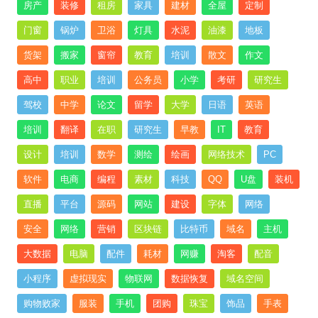
房产
装修
租房
家具
建材
全屋
定制
门窗
锅炉
卫浴
灯具
水泥
油漆
地板
货架
搬家
窗帘
教育
培训
散文
作文
高中
职业
培训
公务员
小学
考研
研究生
驾校
中学
论文
留学
大学
日语
英语
培训
翻译
在职
研究生
早教
IT
教育
设计
培训
数学
测绘
绘画
网络技术
PC
软件
电商
编程
素材
科技
QQ
U盘
装机
直播
平台
源码
网站
建设
字体
网络
安全
网络
营销
区块链
比特币
域名
主机
大数据
电脑
配件
耗材
网赚
淘客
配音
小程序
虚拟现实
物联网
数据恢复
域名空间
购物败家
服装
手机
团购
珠宝
饰品
手表