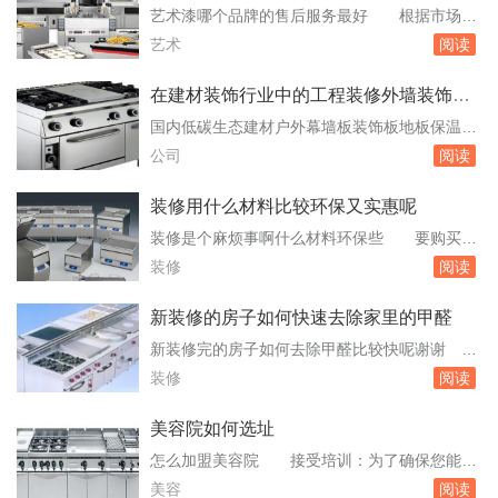
运用更到位，饰物点缀更鲜活，全面提升生存环
艺术漆哪个品牌的售后服务最好 根据市场上
境的质量和品味。家居中，卧室布局是重中之
的评价和反馈，以下是几个在售后服务方面表现
艺术
阅读
重，下面的这些卧室风水你是否了解呢？本文
较好的艺术漆品牌：美涂士：美涂士是一个国货
将。卧室风...
强势品牌，拥有二十多年的经营经验和。种类繁
在建材装饰行业中的工程装修外墙装饰做
多的产品之外，还针对施工过程中的种种问题，
的最好的公司在北京是那个
国内低碳生态建材户外幕墙板装饰板地板保温板
如设计不合理、进度不透明、施工水平低、过程
哪个公司在做 园林环艺等内外墙体装饰和户
公司
阅读
无感知、服务缺乏保障等，不断优化服务质。艺
外地板工程。徐传峰150100628290106267094
术漆哪...
6商务QQ：346870952易科美德生态建材有限公
装修用什么材料比较环保又实惠呢
司专有无机胶凝技术，采用国际先进生产设备，
装修是个麻烦事啊什么材料环保些 要购买环
生产全程低碳化，产品100%可回收循环利用。
保材料，在购买时要看合格证上的环保等级标
装修
阅读
六墙生态无机板从使...
识，E0、E1、E2，E0级环保系数最高。也可以
闻气味，一进店铺就闻到一股剌鼻的味道的话估
新装修的房子如何快速去除家里的甲醛
计店里的材料就不环保。一般环保材料的价格都
新装修完的房子如何去除甲醛比较快呢谢谢
会高些的。家里装修用什么材料的好有没有环保
这些绿植既可清除甲醛，还可以增加室内美观
装修
阅读
一点的给介绍下 我家装修用的是泉佳美的硅
度，可以起到辅助作用，但不能彻底根除甲醛。
藻...
光触媒除甲醛法光触媒是一种可以快速去除甲醛
美容院如何选址
的材。才能把室内的甲醛浓度降低到人体所能承
怎么加盟美容院 接受培训：为了确保您能够
受的程度，减少它对自身的伤害。以上方法都可
顺利地运营美容院，品牌方通常会为您提供一系
美容
阅读
以有效地去除新装修房子中的甲醛，但需要注意