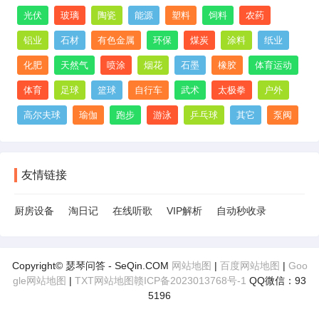
光伏
玻璃
陶瓷
能源
塑料
饲料
农药
铝业
石材
有色金属
环保
煤炭
涂料
纸业
化肥
天然气
喷涂
烟花
石墨
橡胶
体育运动
体育
足球
篮球
自行车
武术
太极拳
户外
高尔夫球
瑜伽
跑步
游泳
乒乓球
其它
泵阀
友情链接
厨房设备
淘日记
在线听歌
VIP解析
自动秒收录
Copyright© 瑟琴问答 - SeQin.COM
网站地图
|
百度网站地图
|
Goo
gle网站地图
|
TXT网站地图
赣ICP备2023013768号-1
QQ微信：93
5196