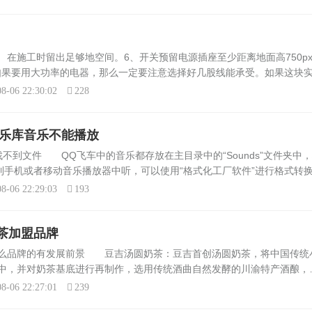
在施工时留出足够地空间。6、开关预留电源插座至少距离地面高750p
，如果要用大功率的电器，那么一定要注意选择好几股线能承受。如果这块
下。家庭装修主要的这=几=部份，这里面的装修小细节你把握住了，相信
8-06 22:30:02
228
的乐库音乐不能播放
不到文件 QQ飞车中的音乐都存放在主目录中的“Sounds”文件夹中
到手机或者移动音乐播放器中听，可以使用“格式化工厂软件”进行格式转
器放不起来歌 重装试试我的QQ飞车为什么没有音乐乐库里一首歌也没
8-06 22:29:03
193
茶加盟品牌
什么品牌的有发展前景 豆吉汤圆奶茶：豆吉首创汤圆奶茶，将中国传统
中，并对奶茶基底进行再制作，选用传统酒曲自然发酵的川渝特产酒酿，
品类，新赛道，新商机。在选择加盟品牌时，还需要考虑到自身的资金状
8-06 22:27:01
239
.