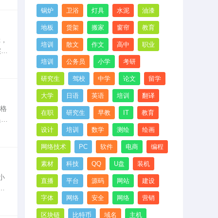
锅炉
卫浴
灯具
水泥
油漆
地板
货架
搬家
窗帘
教育
x，
培训
散文
作文
高中
职业
实在
整
培训
公务员
小学
考研
研究生
驾校
中学
论文
留学
大学
日语
英语
培训
翻译
，格
在职
研究生
早教
IT
教育
换。
有
设计
培训
数学
测绘
绘画
网络技术
PC
软件
电商
编程
素材
科技
QQ
U盘
装机
小
直播
平台
源码
网站
建设
味
字体
网络
安全
网络
营销
区块链
比特币
域名
主机