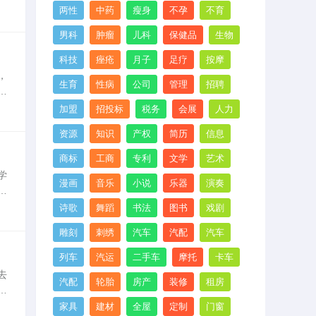
来
两性
中药
瘦身
不孕
不育
男科
肿瘤
儿科
保健品
生物
科技
痤疮
月子
足疗
按摩
，
生育
性病
公司
管理
招聘
，
来
加盟
招投标
税务
会展
人力
资源
知识
产权
简历
信息
商标
工商
专利
文学
艺术
学
漫画
音乐
小说
乐器
演奏
科
分
诗歌
舞蹈
书法
图书
戏剧
雕刻
刺绣
汽车
汽配
汽车
列车
汽运
二手车
摩托
卡车
去
汽配
轮胎
房产
装修
租房
束
后
家具
建材
全屋
定制
门窗