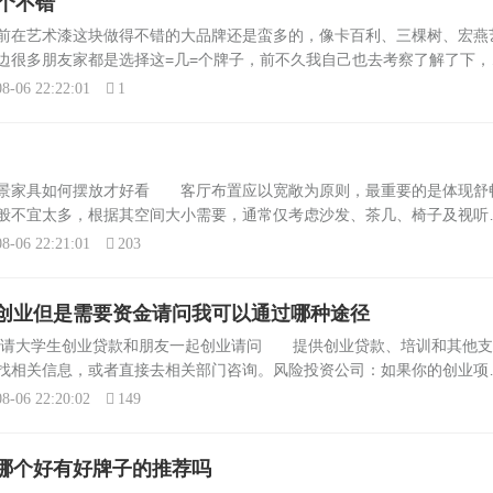
个不错
前在艺术漆这块做得不错的大品牌还是蛮多的，像卡百利、三棵树、宏燕
边很多朋友家都是选择这=几=个牌子，前不久我自己也去考察了解了下，
提高了性价比装修用艺术漆哪个品牌好 普罗蒙蒂是一家集室内外艺术壁
8-06 22:22:01
1
实景家具如何摆放才好看 客厅布置应以宽敞为原则，最重要的是体现舒
般不宜太多，根据其空间大小需要，通常仅考虑沙发、茶几、椅子及视听
卧室家具摆放风水问题 卧室家具的摆放十分重要，因为他的布局不仅会
8-06 22:21:01
203
创业但是需要资金请问我可以通过哪种途径
想申请大学生创业贷款和朋友一起创业请问 提供创业贷款、培训和其他支
找相关信息，或者直接去相关部门咨询。风险投资公司：如果你的创业项
向风险投资公司寻求资金。但请注意，这种方式通常需要你放弃一部分股
8-06 22:20:02
149
哪个好有好牌子的推荐吗