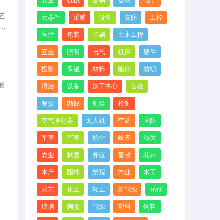
农业
机械
音响
器材
电子
艺
元器件
采暖
设备
安防
工控
个
医疗
包装
印刷
土木工程
材
五金
照明
电气
机床
硬件
投影
保温
材料
船舶
纺织
畅
清洁
设备
加工中心
齿轮
设
餐饮
勘探
测绘
检测
影
空气净化器
无人机
空调
国防
军事
军事
航空
航天
海关
农业
林园
养殖
畜牧
花卉
目
水产
园林
景观
木业
木工
园艺
化工
轻工
新能源
光伏
玻璃
陶瓷
能源
塑料
饲料