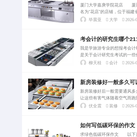
房吊顶尺寸和高度要取决于
厦门大学嘉庚学院花店 厦
小，如果你是大厨房就不要
名为“花店”的店铺，位于福
稍显冷...
花店提供各种鲜花和盆栽，满
毕晨亚
大学
2026-0
和。厦门大学的食堂 ...
考会计的研究生哪个2
我是学旅游专业的想报考会
是关于会计研究生考试的一些
力。总分300分，国家复试分
柳天桂
会计
2026-0
区的非211非...
新房装修好一般多久可
新房装修好后一般需要通风
让这些有害气体随着空气而跑
味完全没有了，那就可以入住
伏全震
装修
2026-0
里面的气味还是很大，那这...
如何写低碳环保的作文
求绿色低碳环保作文 以下