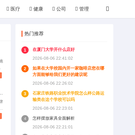
医疗
健康
公司
管理
技术
购物
败家
厨房
热门推荐
体育
运动
其他
在厦门大学开什么店好
1
2026-08-06 22:41:02
施
留
如果在大学校园内开一家咖啡店您在哪
2
开
方面能够给我们更好的建议呢
读
用
2026-08-06 22:26:02
择
品
石家庄铁路职业技术学院怎么样公路运
3
概
输类在这个学校可以吗
装
牌
豆
2026-08-06 22:23:01
，
读
怎样摆放家具全面解析
4
奶
2026-08-06 22:21:01
自
，