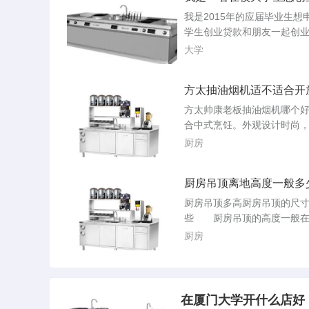
需要资金请问我可以通过
为什么我家QQ飞车音乐播放
我是2015年的应届毕业生想
起来歌 重装试试我的QQ
径
学生创业贷款和朋友一起创
什么没有音乐乐库里一首歌
提供创业贷款、培训和其他
大学
新也...
你可以去当地政府网站查找
息，或者直接去相关部门咨
方太抽油烟机适不适合开
投资公司：如果你的创业项
房
的潜力，你也可以尝试向风
方太帅康老板抽油烟机哪个
司寻求资金。但请注意，这
合中式烹饪。外观设计时尚
常需要你放弃一部分股权。
洁，适合现代厨房。帅康抽
厨房
说，申请大学生...
帅康也是国内知名品牌，产
富，涵盖了不同价位段的产
厨房吊顶离地高度一般多
油烟机通常具有较大的风量
排烟效率，适合开放式厨房
厨房吊顶多高厨房吊顶的尺
对较为亲民，性价比较高。
些 厨房吊顶的高度一般在2
述，方太和帅康都是值得推
到2.4米之间，具体的尺寸包
厨房
油。厨房电器方太质...
离墙的高度、灯槽和挡板的
国家规定的标准是：厨房的
不应低于二点二米。普通的
离地面的距离是2.4-2.6米左
在厦门大学开什么店好