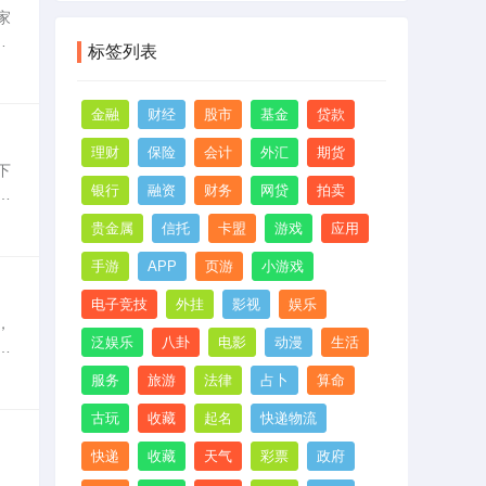
甲
家
检
该
标签列表
静
金融
财经
股市
基金
贷款
理财
保险
会计
外汇
期货
下
银行
融资
财务
网贷
拍卖
能
B
贵金属
信托
卡盟
游戏
应用
手游
APP
页游
小游戏
电子竞技
外挂
影视
娱乐
，
泛娱乐
八卦
电影
动漫
生活
气
，
服务
旅游
法律
占卜
算命
古玩
收藏
起名
快递物流
快递
收藏
天气
彩票
政府