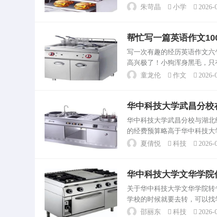
行股票投资，同时也能增强亲
朱苛晶
小学
2026-0
赚钱，但都需要根。小学生...
帮忙写一篇英语作文10
写一次有趣的经历英语作文
高兴极了！小狗浑身黑毛，只
好想再说“谁也不要接近我，
童龙伦
作文
2026-0
我们经过下午一点一滴的...
华中科技大学武昌分校
华中科技大学武昌分校与湖
的经费预算略高于华中科技大
领域表现突出，而湖北经济学
夏倩悦
科技
2026-0
校在多个方面优于湖北经。...
华中科技大学文华学院
关于华中科技大学文华学院
学校的时候就要去转，可以找
后也可以转专业不过成绩要在
邵丽东
科技
2026-0