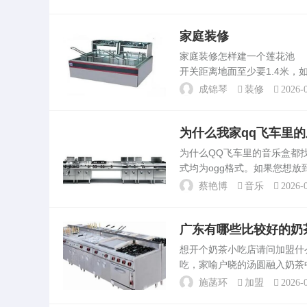
学长告诉你经验，最。华中...
家庭装修
家庭装修怎样建一个莲花池 
开关距离地面至少要1.4米
没概念，就找专业人士咨询一
成锦琴
装修
2026-0
体装修。什么...
为什么我家qq飞车里
为什么QQ飞车里的音乐盒都找
式均为ogg格式。如果您想放
为什么我家QQ飞车音乐播放
蔡艳博
音乐
2026-0
刷新也...
广东有哪些比较好的奶
想开个奶茶小吃店请问加盟
吃，家喻户晓的汤圆融入奶茶
型丰富，口感软糯。汤圆奶茶
施菡环
加盟
2026-0
况、所在地区的消费习惯以及..