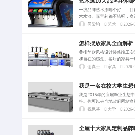
艺术漆10大品牌具体哪
一线品牌艺术漆哪个好 目
术水漆、嘉宝莉都不错呀，身
人比较倾向卡百利咯，大大
吴梁钧
艺术
2026-0
专业研发、设计、销售为...
怎样摆放家具全面解析
叠排简欧风格设计装修竣工
和自在的感觉。客厅的家具一
备即可。卧室家具摆放风水
谢真士
家具
2026-0
响你的生活作息习惯，还很...
我是一名在校大学生想
我是2015年的应届毕业生
持。你可以去当地政府网站查
有足够的潜力，你也可以尝试
祝枫芬
大学
2026-0
权。总的来说，申请大学生...
全屋十大家具定制品牌