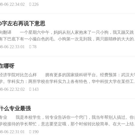
子关系。综上所述，无论是大学生还是小学生，都可以尝试通过股票市场
8-06 22:34:02
226
0字左右再说下意思
六句翻译 一个星期六中午，妈妈从别人家抱来了一只小狗，我又蹦又跳
有下巴底下有一小撮白色的毛。小狗第一次见到我，两只眼睛睁的大大的
否则小心我的爪子。”我试着慢慢的接近它，轻轻的抚摸它，给它喂食。后
8-06 22:33:01
78
在哪呀
北经济学院对比怎么样 拥有更多的国家级科研平台。经费预算：武汉大
学。学科实力：两所学校在学科实力上各有特色，华中科技大学在某些工
院可能在经济管理类专业上有更强的优势。综上所述，华中科技大学武昌
8-06 22:32:02
143
什么专业最强
转专业 我是本校学生，转专业告诉你一个窍门，我当年帮别人搞过。你
学校接待的学长帮忙，意志要坚定哦，那个时候转比较简单。在大一上结
前十名，要这边的辅导员放人，那边的辅导员接人哦。这样就可以了。最
8-06 22:31:01
190