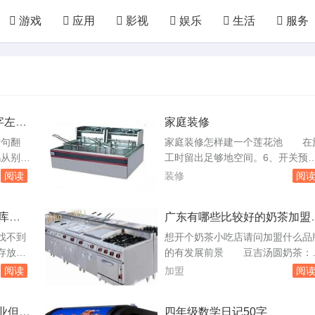
游戏
应用
影视
娱乐
生活
服务
汽配
房产
装修
教育
培训
网络
国防
军事
农业
林园
化工
轻工
字左右
家庭装修
六句翻
家庭装修怎样建一个莲花池 在
从别人
工时留出足够地空间。6、开关预
又跳，高
电源插座至少距离地面高750px，
阅读
装修
阅
有下巴底
关距离地面至少要1.4米，如果要
第一次见
大功率的电器，那么一定要注意选
库音
广东有哪些比较好的奶茶加盟
，好想再
好几股线能承受。如果这块实在没
牌
心我的
念，就找专业人士咨询一下。家庭
找不到
想开个奶茶小吃店请问加盟什么品
，轻轻
修主要的这=几=部份，这里面的装
存放在
的有发展前景 豆吉汤圆奶茶：
我们经过
修小细节你把握住了，相信整体装
中，格
吉首创汤圆奶茶，将中国传统小吃
阅读
加盟
阅
修。什么...
放到手机
家喻户晓的汤圆融入奶茶中，并对
可以使
茶基底进行再制作，选用传统酒曲
业但是
四年级数学日记50字
式转换。
然发酵的川渝特产酒酿，味型丰富