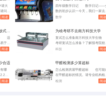
哪种途
器放不
口感软糯。汤圆奶茶品类，新赛道
申请大
四年级数学日记 数学日记——
飞车为
新商机。在选择加盟品牌时，还需
业请问
数的初步认识一今天，我们一家去
也没有刷
考虑到自身的资金状况、所在地区
支持。
港的肯德基去吃全家套餐。到了那
阅读
数学
阅
消费习惯以及...
相关信
儿，人一直挤着，我们好不容易点
询。风险
菜，就找到位子坐下。菜来了，是
放式厨
为啥考研不去南方科技大学
目有足够
桶大套餐。里面有12个鸡腿，我
险投资公
想：怎么平均分呢？这时，我想起
好 适
复试怎么准备南方科技大学生
种方式通
法12÷3=4。我们每人四个鸡腿，
，易于清
考研复试怎么准备？了解报考院校
总的来
后来又吃了老妈的1个鸡腿，阿姨
油烟机：
业往年的英语口试形式各院校各专
阅读
科技
阅
的。四年级数学...
品线丰
的复试口试形式各不相同，一定要
品。帅康
症下药。可以通过询问以前考过的
少合适
甲醛检测多少算超标
和较高的
原因是什么？2、在相关事件中，
。价格相
到什么经验教训，你假如是案例的
寸有哪
怎么检测房屋甲醛超标 也可能
综上所
人公，如何更有效的把工作做到更
.2米
在甲醛超标的情况。请专业机构检
荐的抽
好. 案例分析要避免主观随意。南
括吊顶
这是最准确的方法。可以选择具有
阅读
检测
阅
方科技大学什...
宽度等。
MA认证的第三方检测机构进行检
室内净高
测。一般来说，这样的检测机构会
厨房吊顶
供详细的检测报告，包括甲醛的浓
右。厨
度、来源以及处理建议等。购买家