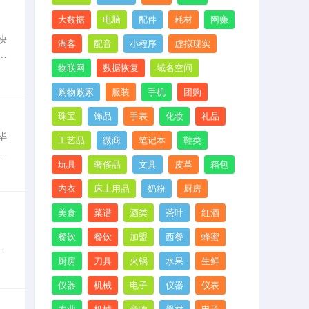
大数据
电脑
配件
耗材
网赚
快
淘客
配音
小程序
虚拟现实
。
物联网
数据恢复
域名空间
，
购物败家
服装
手机
团购
珠宝
饰品
手表
化妆
礼品
毕
工艺品
微商
笔记本
鞋类
继
玩具
奢侈品
文具
皮革
箱包
着
内衣
床上用品
奶粉
厨房
美食
菜谱
酒类
茶叶
红酒
餐饮
餐饮
加盟
西餐
蜂蜜
内
厨房
刀具
火锅
水果
生鲜
1
仪器
机械
电子
仪器
仪表