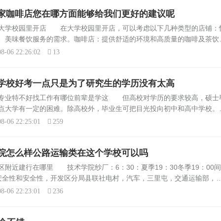
家咖啡店您在哪方面能够给我们更好的建议呢
在大学校园里开店 在大学校园里开店，可以考虑以下几种类型的店铺：
、美味餐饮服务的需求。咖啡店：提供舒适的环境和高质量的咖啡及茶饮
纸巾、伞、口香糖、糖果、饮料和小食品等。花店：提供各类花束和鲜花
8-06 22:26:02
13
学校好考一点只是为了研究生的学历没有太高
这专业特不好找工作有哪位前辈是学这 但高校对学历的要求较高，硕士
点大学有一定的困难。除高校外，毕业生可把目光投向初中和高中学校。
做销售、管理也称得上是学有所用。总的来说，生物工程专业的毕业生有
8-06 22:25:01
259
院怎么样公路运输类在这个学校可以吗
附近建行在哪里 技术学院纱厂：6：30：夏季19：30冬季19：00间
安全性和安全性，开发区分局县联社电村，汽车，三里屯，交通运输部，
门，路口，一个水疗中心17火车东站修订第一等级：6：10最后：夏季
8-06 22:23:01
236