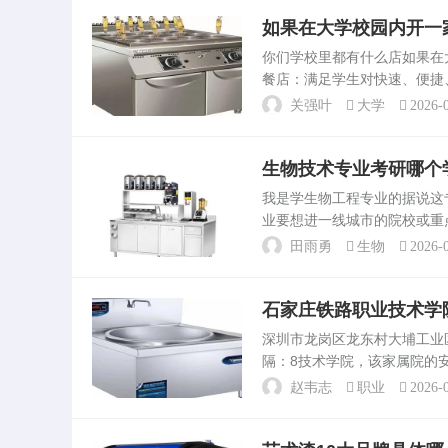
如果在大学校园内开一
你们学校里都有什么店如果
餐店：满足学生对快速、便捷
便利店：供应日常必需品，如
关强叶
大学
2026-0
满足学生在不同场合的需求...
生物技术专业考研哪个
我是学生物工程专业的据说
业要想进一线城市的院校或重
续深。生物器材等产品的企业
田雨勇
生物
2026-0
广泛的就业选择，并不像某...
石家庄铁路职业技术学
深圳市龙岗区龙东村大埔工业区
隔：8技术学院，该家属院的
衣城。头发石家庄，在安惠苑南
赵韦志
职业
2026-0
8：50冬季...