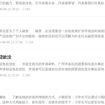
它的魅力，那就是绿色。它代表着生命，代表着希望，代表着我们对美好
的发展，我们的地球母亲正在遭受前所未有的伤害。环境污染、资源枯竭
8-06 22:38:02
183
.
融资还是为了个人融资 融资，企业需要进一步的发展扩张市场这时候就
产品给推广到大众的眼前。融资的目的也可以理解为向全社会融资源渠道
作就需要跟有经验，有人脉，有钱的资本来进行合作了。请问什么叫融
6-08-06 22:37:04
118
贷款没
创业免息贷款 并提交相关的申请材料。广州市各区的团委和街道办事处
申请创业免息贷款。申请者可以直接前往所在地的团委或街道办事处咨询
委学校部：广东团省委学校部负责实施“大学生创业基金”项目，为符合条
8-06 22:35:05
249
生赚钱 了解金钱的价值和增值的方式。小额投资：小学生可以通过小额
，这种方式风险较小。家长指导：在家长的指导下，小学生可以更安全地