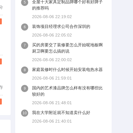
全屋十大家具定制品牌哪个好有好牌子
5
，
分
的推荐吗
要
龙
2026-08-06 22:19:02
的
读
装饰项目经理求公司合作深圳的
好
6
一
2026-08-06 22:05:02
买的房要交了装修要怎么开始呢地板啊
7
除
物
厨卫啊要怎么搞的说
我
专
2026-08-06 22:00:02
业
读
对
家庭装修时什么时候开始安装电热水器
8
。
2026-08-06 21:59:01
得
主
存
国内的艺术漆品牌怎么样有没有哪些比
9
测
较好的
C
读
2026-08-06 21:48:01
我在大学附近就不知道卖什么好
提
10
2026-08-06 21:40:01
用