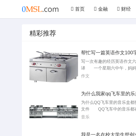
首页
金融
财经
文学
艺术
汽车
精彩推荐
美食
仪器
机械
帮忙写一篇英语作文100
再说下意思
写一次有趣的经历英语作文
译 一个星期六中午，妈妈
家抱来了一只小狗，我又蹦
作文
兴极了！小狗浑身黑毛，只
下有一小撮白色的毛。小狗
为什么我家qq飞车里的乐
到我，两只眼睛睁的大大的
乐不能播放
说“谁也不要接近我，否则小
为什么QQ飞车里的音乐盒都
爪子。”我试着慢慢的接近它
文件 QQ飞车中的音乐都
的抚摸它，给它喂食。后来
主目录中的“Sounds”文件夹
音乐
下午一点一滴的...
式均为ogg格式。如果您想
或者移动音乐播放器中听，
我是一名在校大学生想创
用“格式化工厂软件”进行格