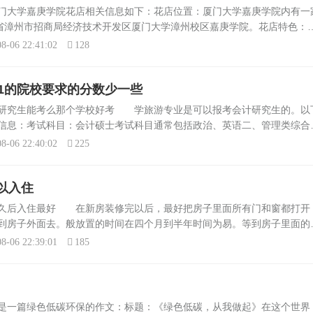
厨房大
检测仪器现在市面上有很多家用的
门大学嘉庚学院花店相关信息如下：花店位置：厦门大学嘉庚学院内有一
过高，会
醛检测仪器，如甲醛检测盒。如何
建省漳州市招商局经济技术开发区厦门大学漳州校区嘉庚学院。花店特色：
测甲醛超标 你...
足不同顾客的需求。店内环境优雅，布置得如同一个小花园，给人一种宁
8-06 22:41:02
128
11的院校要求的分数少一些
计研究生能考么那个学校好考 学旅游专业是可以报考会计研究生的。以
信息：考试科目：会计硕士考试科目通常包括政治、英语二、管理类综合
数线大约在180-190左右。招生学校：一般来说，偏远地区的学校，特别是
8-06 22:40:02
225
以入住
多久后入住最好 在新房装修完以后，最好把房子里面所有门和窗都打开
到房子外面去。般放置的时间在四个月到半年时间为易。等到房子里面的
了。很多时候房子已经装修了半年甚至近一年时间了，但是打开房门以后
8-06 22:39:01
185
是一篇绿色低碳环保的作文：标题：《绿色低碳，从我做起》在这个世界