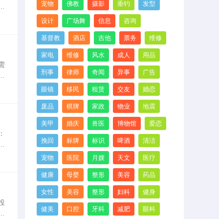
宠物
佛教
摄影
垂钓
发型
未
、
设计
广场舞
信息
咨询
基督教
酒店
吉他
票务
维修
家电
维修
风水
成人
用品
需
刑事
律师
奇闻
异事
广告
人
资
眼镜
移民
租赁
交友
婚恋
废品
棋牌
家政
物业
地震
美甲
婚庆
兽医
博物馆
爱恋
：
挽回
标牌
标识
啤酒
清洁
相
件
宠物
医院
月嫂
天文
医疗
健康
母婴
整形
美容
药品
女性
美容
整形
妇科
健身
投
健美
口腔
牙科
减肥
眼科
进