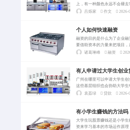
上，有一种颜色永远不会褪去
来的憧憬。然而，随着工业化
吕烁家
作文
2026-0
气候变化等。低碳环保作文1..
个人如何快速融资
融资的目的是什么为了企业
要借助资本的力量来把项目，
才技术模式那这一系列的动
诸葛琳峰
融资
202
融资其实就是资金融通的简...
有人申请过大学生创业
广州在哪里可以申请大学生
这些基层组织也会协助大学生
关政策和申请流程。广东团省
袁荔绿
贷款
2026-0
的大学生提供。天水大学...
有小学生赚钱的方法吗
大学生玩股票赚钱还是小学
资来学习基本的市场运作原理