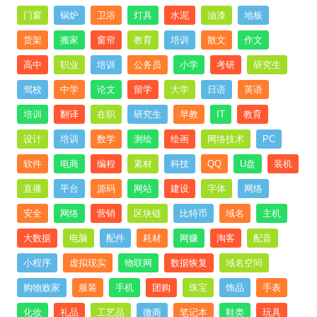
门窗
锅炉
卫浴
灯具
水泥
油漆
地板
货架
搬家
窗帘
教育
培训
散文
作文
高中
职业
培训
公务员
小学
考研
研究生
驾校
中学
论文
留学
大学
日语
英语
培训
翻译
在职
研究生
早教
IT
教育
设计
培训
数学
测绘
绘画
网络技术
PC
软件
电商
编程
素材
科技
QQ
U盘
装机
直播
平台
源码
网站
建设
字体
网络
安全
网络
营销
区块链
比特币
域名
主机
大数据
电脑
配件
耗材
网赚
淘客
配音
小程序
虚拟现实
物联网
数据恢复
域名空间
购物败家
服装
手机
团购
珠宝
饰品
手表
化妆
礼品
工艺品
微商
笔记本
鞋类
玩具