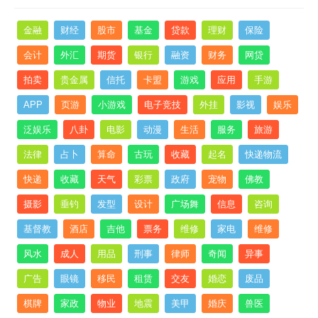
金融
财经
股市
基金
贷款
理财
保险
会计
外汇
期货
银行
融资
财务
网贷
拍卖
贵金属
信托
卡盟
游戏
应用
手游
APP
页游
小游戏
电子竞技
外挂
影视
娱乐
泛娱乐
八卦
电影
动漫
生活
服务
旅游
法律
占卜
算命
古玩
收藏
起名
快递物流
快递
收藏
天气
彩票
政府
宠物
佛教
摄影
垂钓
发型
设计
广场舞
信息
咨询
基督教
酒店
吉他
票务
维修
家电
维修
风水
成人
用品
刑事
律师
奇闻
异事
广告
眼镜
移民
租赁
交友
婚恋
废品
棋牌
家政
物业
地震
美甲
婚庆
兽医