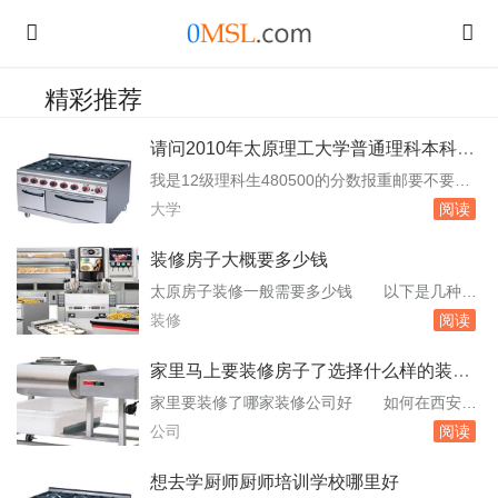
精彩推荐
请问2010年太原理工大学普通理科本科二
批在内蒙古是否招生招生
我是12级理科生480500的分数报重邮要不要
的 您的成绩高于2011年重庆本科二批理科录
大学
阅读
取控制分数线11分。系统为您推荐的本科二批次
院校呼伦贝尔学院喀什师范学院临沂大学文山
装修房子大概要多少钱
学。本科二批次院校长江师范学院重庆三峡学院
太原房子装修一般需要多少钱 以下是几种不
西南大学重庆科技学院重庆邮电大学重庆师范大
同装修标准下的价格范围：高档精装修：需要16
装修
阅读
学重庆邮电大学2010在重庆各专业招生录...
00-1700/平方的装修。大众化装修：需要用110
0-1200元/平米，属于一般精装修。一般装修：
家里马上要装修房子了选择什么样的装修
用800-900元/m²，属于普通装修。简单装修：如
公司好
家里要装修了哪家装修公司好 如何在西安，
果是500-600元一平米的装修，就是简单装修。
建议巧装家，质保5年，装修材料全采用一线品
公司
阅读
具体的装修费用...
牌，如马可波罗，大自然等，零增项，欢迎您到
线下体验馆查看！新房交房了马上要装修了选择
想去学厨师厨师培训学校哪里好