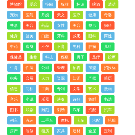
博物馆
爱恋
挽回
标牌
标识
啤酒
清洁
宠物
医院
月嫂
天文
医疗
健康
母婴
整形
美容
药品
女性
美容
整形
妇科
健身
健美
口腔
牙科
减肥
眼科
两性
中药
瘦身
不孕
不育
男科
肿瘤
儿科
保健品
生物
科技
痤疮
月子
足疗
按摩
生育
性病
公司
管理
招聘
加盟
招投标
税务
会展
人力
资源
知识
产权
简历
信息
商标
工商
专利
文学
艺术
漫画
音乐
小说
乐器
演奏
诗歌
舞蹈
书法
图书
戏剧
雕刻
刺绣
汽车
汽配
汽车
列车
汽运
二手车
摩托
卡车
汽配
轮胎
房产
装修
租房
家具
建材
全屋
定制