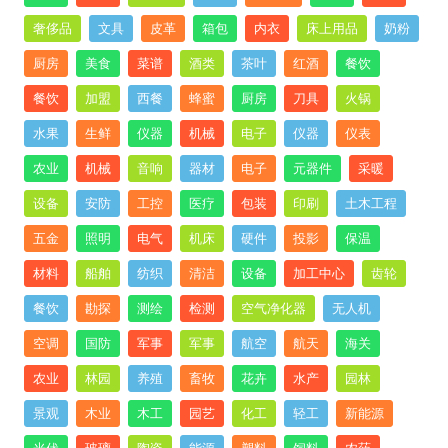
奢侈品
文具
皮革
箱包
内衣
床上用品
奶粉
厨房
美食
菜谱
酒类
茶叶
红酒
餐饮
餐饮
加盟
西餐
蜂蜜
厨房
刀具
火锅
水果
生鲜
仪器
机械
电子
仪器
仪表
农业
机械
音响
器材
电子
元器件
采暖
设备
安防
工控
医疗
包装
印刷
土木工程
五金
照明
电气
机床
硬件
投影
保温
材料
船舶
纺织
清洁
设备
加工中心
齿轮
餐饮
勘探
测绘
检测
空气净化器
无人机
空调
国防
军事
军事
航空
航天
海关
农业
林园
养殖
畜牧
花卉
水产
园林
景观
木业
木工
园艺
化工
轻工
新能源