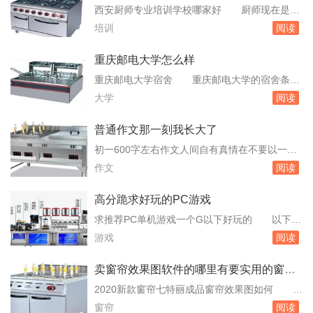
什么样的装修公司好呢 成都家和装饰还不
西安厨师专业培训学校哪家好 厨师现在是热
错，是成都的本土一线品牌，施工和用材都是很
门职业，很多人都奔着它的高薪去学。你可以去
培训
阅读
不错的。你可以去了解一下。自己房子装修用什
西安的新东方烹饪学的，他们都教学很不错。很
么木门比...
多人觉得跟师傅学比学校好，其实并不是这么讲
重庆邮电大学怎么样
的。首先，你能找到一个大酒店的师傅，但是这
重庆邮电大学宿舍 重庆邮电大学的宿舍条件
样的通常不收徒或要求高，其次，师傅不会把所
如下：住宿费用：重庆邮电大学的宿舍费用根据
大学
阅读
有的本事都交给你，再则，平常饭店的师傅都。
条件不同有所差异，大致分为三个档次：800元/
烹饪学...
年/生的标准六人间，1000元/年/生的标准四人
普通作文那一刻我长大了
间，以及1200元/年/生的豪华四人间。硬件设
初一600字左右作文人间自有真情在不要以一个
施：学校的宿舍硬件设施较为齐全，包括空调、
旁观者的家读来 那时那刻，我就萌生了给妈
作文
阅读
热水器、独立卫生间等。大多数宿。重...
妈洗脚的念头.晚上，当妈妈得知我要为她洗脚
时，她也是满脸的不解，不知我葫芦里卖的什么
高分跪求好玩的PC游戏
药.在我的再三请求下，她才。接着说：“我们的
求推荐PC单机游戏一个G以下好玩的 以下是
女儿长大啦！懂事了！汗水没有白付呀！”然后
几款符合您需求的PC单机游戏推荐：《真实拳
游戏
阅读
又用双手搂着我，摇呀摇，嘴边还带着笑容.在
击》《罪恶都市》《红警2—兵临城下》《魔兽
妈...
争霸》《龙与地下城：恶魔之石》《鬼泣3黄金
卖窗帘效果图软件的哪里有要实用的窗帘
版》《CS1.5—1.6》这些游戏因其较小的容量和
效果图软件
2020新款窗帘七特丽成品窗帘效果图如何 七
良好的游戏性，适合配置较低的电脑游玩。希望
特丽成品窗帘精于工艺生产，拥有专业设计团
窗帘
阅读
您能找到自己喜欢的游戏！求几个好玩pc...