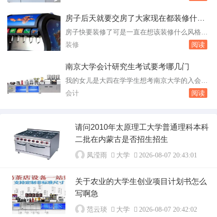
队，规格可满足90%以上用户，有中式、法式、
美式、田园、现代等风格窗帘，可以根据用户需
房子后天就要交房了大家现在都装修什么
求定制定做。七特丽拥有自己的窗帘厂，产品经
样的风格
房子快要装修了可是一直在想该装修什么风格的
过高温定型，杀菌灭菌除甲醛，保证绿色环保。
现在住的房子都是以 可以装成欧式风格的，
装修
阅读
以下是七特丽部分成品窗帘效果图：我是做窗帘
比较简单大方，主要以白色为主。房子今年12月
和...
份交房急着入住什么时候能动工装修 房子今
南京大学会计研究生考试要考哪几门
年12月份交房，急着入住，以下是您可以参考的
我的女儿是大四在学学生想考南京大学的入会计
动工装修时间：等待房屋稳定：新房子在交付
研究生请问需要做些 以下是报考南京大学会
会计
阅读
后，建议等待一段时间让房屋墙体等结构彻底
计研究生的一些建议和准备工作：了解招生简
干。可...
章：首先，你需要访问南京大学的官方网站，查
看最新的研究生招生简章。这将提供关于考试科
请问2010年太原理工大学普通理科本科
目、报名时间、考试时间以及其他重要信息的详
二批在内蒙古是否招生招生
细指南。准备初试：一般来说，会计专业的研究
生入学考...
凤滢雨
大学
2026-08-07 20:43:01
关于农业的大学生创业项目计划书怎么
写啊急
范云琰
大学
2026-08-07 20:42:02