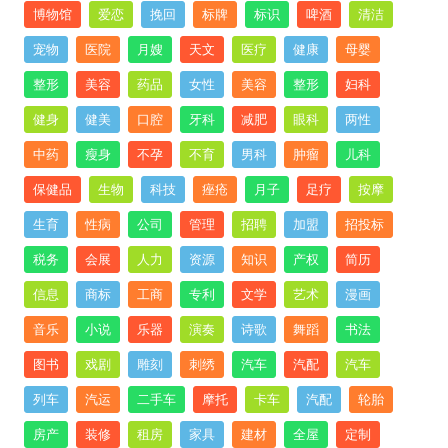
博物馆
爱恋
挽回
标牌
标识
啤酒
清洁
宠物
医院
月嫂
天文
医疗
健康
母婴
整形
美容
药品
女性
美容
整形
妇科
健身
健美
口腔
牙科
减肥
眼科
两性
中药
瘦身
不孕
不育
男科
肿瘤
儿科
保健品
生物
科技
痤疮
月子
足疗
按摩
生育
性病
公司
管理
招聘
加盟
招投标
税务
会展
人力
资源
知识
产权
简历
信息
商标
工商
专利
文学
艺术
漫画
音乐
小说
乐器
演奏
诗歌
舞蹈
书法
图书
戏剧
雕刻
刺绣
汽车
汽配
汽车
列车
汽运
二手车
摩托
卡车
汽配
轮胎
房产
装修
租房
家具
建材
全屋
定制