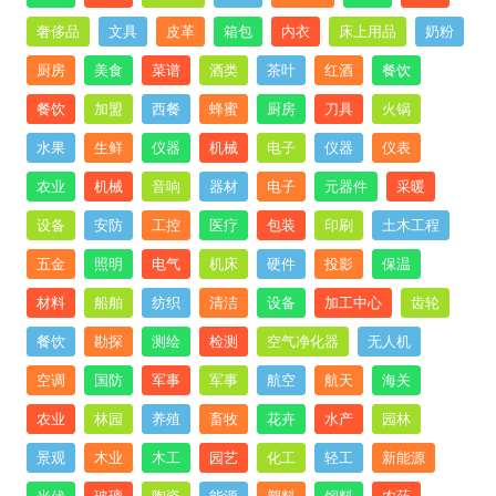
奢侈品
文具
皮革
箱包
内衣
床上用品
奶粉
厨房
美食
菜谱
酒类
茶叶
红酒
餐饮
餐饮
加盟
西餐
蜂蜜
厨房
刀具
火锅
水果
生鲜
仪器
机械
电子
仪器
仪表
农业
机械
音响
器材
电子
元器件
采暖
设备
安防
工控
医疗
包装
印刷
土木工程
五金
照明
电气
机床
硬件
投影
保温
材料
船舶
纺织
清洁
设备
加工中心
齿轮
餐饮
勘探
测绘
检测
空气净化器
无人机
空调
国防
军事
军事
航空
航天
海关
农业
林园
养殖
畜牧
花卉
水产
园林
景观
木业
木工
园艺
化工
轻工
新能源