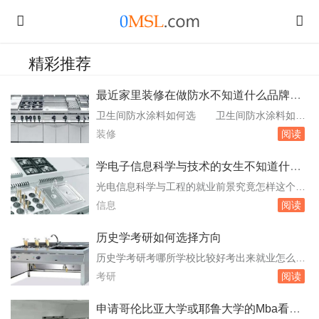
精彩推荐
最近家里装修在做防水不知道什么品牌的
防水涂料好
卫生间防水涂料如何选 卫生间防水涂料如何
选卫生间防水是否过关，涂料很关键。目前市场
装修
阅读
上的家装防水涂料通常有两种类型：一种是液体
状的防水涂料，聚氨酯类防水涂料和聚合物复合
学电子信息科学与技术的女生不知道什么
防水涂料；另一种是粉状的防水堵漏型材料，如
方向比较适合我求指导
光电信息科学与工程的就业前景究竟怎样这个专
防水胶粉和堵漏灵等。消费者如何选择合适的卫
业是不是女生很难学 光电信息科学与工程的
信息
阅读
生间防水涂料，确保家里的防水层。防水涂料选
就业前景良好，且并非女生难以学习的专业。光
购有方...
电信息科学与工程专业的就业前景被认为是非常
历史学考研如何选择方向
不错的。由于光电信息。光信息处理技术、计算
历史学考研考哪所学校比较好考出来就业怎么
机应用技术等领域从事教学、科学研究、产品研
样 我同意楼上的历史是很有用！但是就业很
考研
阅读
发、生产技术管理等工作。考研方向则包括电子
难！像历史思想品质教育这些专业是很难就业
科学与...
的，因为理论比较虚。所以也就有北大文史学科
申请哥伦比亚大学或耶鲁大学的Mba看大