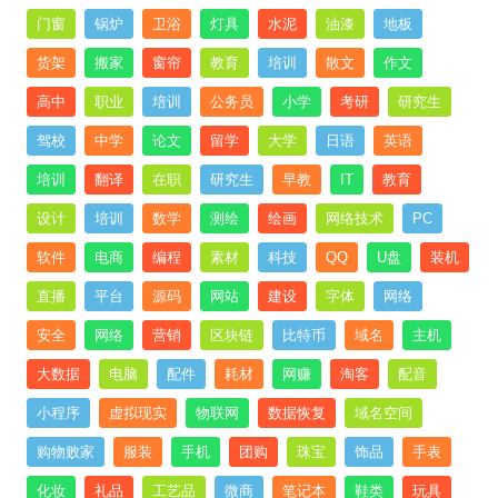
门窗
锅炉
卫浴
灯具
水泥
油漆
地板
货架
搬家
窗帘
教育
培训
散文
作文
高中
职业
培训
公务员
小学
考研
研究生
驾校
中学
论文
留学
大学
日语
英语
培训
翻译
在职
研究生
早教
IT
教育
设计
培训
数学
测绘
绘画
网络技术
PC
软件
电商
编程
素材
科技
QQ
U盘
装机
直播
平台
源码
网站
建设
字体
网络
安全
网络
营销
区块链
比特币
域名
主机
大数据
电脑
配件
耗材
网赚
淘客
配音
小程序
虚拟现实
物联网
数据恢复
域名空间
购物败家
服装
手机
团购
珠宝
饰品
手表
化妆
礼品
工艺品
微商
笔记本
鞋类
玩具