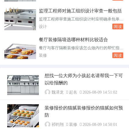
艺在业内很不错的，从工人的工作态度就看出来
农业大学...
了，多少在合肥的确没有多少公司敢真正的承诺
监理工程师对施工组织设计审查一般包括
8年质保的，下=个=月他们有工人比武大会，你
监理工程师审查施工组织设计时应明确承包单位
可以带着父母和孩子看看他们的工艺厨房卫生间
是否了解并掌握了本 C答案解析：[解析]施工
设计
阅读
连在一起怎么装修效果图 对于厨房卫生间连
组织设计的针对性是承包单位是否了解并掌握了
在一...
本工程的特点及难点，施工条件是否分析充分。
餐厅装修隔墙选哪种材料比较适合
可操作性是承包单位是否有能力执行并保证工期
餐厅与客厅隔断装修应该怎么做内行的帮忙指导
和质量目标，该施工组织设计是否切实可行；技
一下啊 装修客厅和餐厅隔开应该怎么做：第
装修
阅读
术方案的先进性是指施工组织设计采用的技术方
一种方案：可以做=一=个半通透的酒柜，下面是
案...
实的柜子，上面是简约大方的不规则通透的格子
展示一些高档酒和红酒等，还可搭配放些适当的
想找一位大师为小孩起名请帮我一下可
摆设，这样将餐厅和客厅达到分隔成两区的效
以给报酬的
果，却又有机地联系在一起；第二种方案：做=
一=个...
魏泽龙
起名
2026-08-09 14:51:02
装修报价的猫腻装修报价的猫腻如何预
防
祁钧翔
装修
2026-08-09 14:50:01