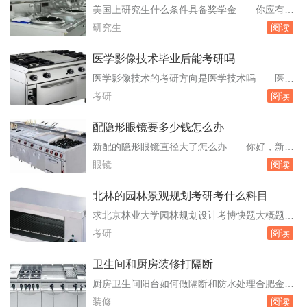
卖猪肉的情况建议还是不要学！学出来一般最好
学Gpa还是研究生的成绩
美国上研究生什么条件具备奖学金 你应有尽
能去初中高中当老师！现在教师队伍基本饱和！
可能高的GPA。2、TOEFL和GRE。中国学生的
研究生
阅读
能留校当老师基本不可能！你学中文类还不如去
T/G一般都能够达到要求，但由于你的竞争对手
考大学中文...
往往也来自中国，所以这两项成绩是越高。哥伦
医学影像技术毕业后能考研吗
比亚大学商学院MBA项目就非常地支持申请者这
医学影像技术的考研方向是医学技术吗 医学
样做：六、有关美国研究生奖学金的常见问题解
影像技术的考研方向不局限于医学技术，而是涵
考研
阅读
答1、是申请Fellowship奖学...
盖了多个相关领域。以下是医学影像技术专业考
研的主要方向：影像医学与核医学外科学放射医
配隐形眼镜要多少钱怎么办
学考生可以根据自己的兴趣和发展方向选择适合
新配的隐形眼镜直径大了怎么办 你好，新配
自己的方向进行深入研究。医学影像技术需要考
的隐形眼镜直径大了怎么办？这个，在配新的隐
眼镜
阅读
研吗考的话是不是比较难考研后和本科毕业直
形眼镜之前，是一定要了解自己眼睛直径的大小
接 医...
和基弧大小的，这样在选择隐形眼镜的时候是对
北林的园林景观规划考研考什么科目
自己很有帮助的，也能选择到适合你自己的隐形
求北京林业大学园林规划设计考博快题大概题
眼镜，不适合自己眼睛的隐形眼镜不要勉强戴。
目 到华元官网下载，都是免费的任务书和快
考研
阅读
请问配眼镜多少钱 隐形眼镜的价格，实体店
题，或者看他们内部版的《高分景观快题150
比网络...
例》，考研必备。我是学景观设计的想要考研却
卫生间和厨房装修打隔断
一头雾水不知道该要报考什么样的学校 景观
厨房卫生间阳台如何做隔断和防水处理合肥金三
设计实力比较强的是北京林业大学、同济大学、
环装饰公司的施工 金三环装饰公司的施工工
装修
阅读
南京林业大学等等。广东这边的学校就只有华南