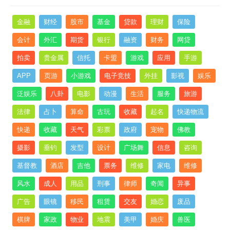
金融
财经
股市
基金
贷款
理财
保险
会计
外汇
期货
银行
融资
财务
网贷
拍卖
贵金属
信托
卡盟
游戏
应用
手游
APP
页游
小游戏
电子竞技
外挂
影视
娱乐
泛娱乐
八卦
电影
动漫
生活
服务
旅游
法律
占卜
算命
古玩
收藏
起名
快递物流
快递
收藏
天气
彩票
政府
宠物
佛教
摄影
垂钓
发型
设计
广场舞
信息
咨询
基督教
酒店
吉他
票务
维修
家电
维修
风水
成人
用品
刑事
律师
奇闻
异事
广告
眼镜
移民
租赁
交友
婚恋
废品
棋牌
家政
物业
地震
美甲
婚庆
兽医